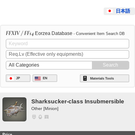
日本語
FFXIV / FF14
Eorzea Database
- Convenient Item Search DB
JP
EN
Materials Tools
Sharksucker-class Insubmersible
Other [Minion]
Price