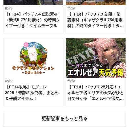
ffxiv
ffxiv
【FF14】パッチ7.4 伝説素材
【FF14】パッチ7.3 刻限・伝
（新式IL770用素材）の時間タ
説素材（ギャザクラIL750用素
イマー付き！タイムテーブル
材）の時間タイマー付き！タイ
ムテーブル
ffxiv
ffxiv
【FF14攻略】モグコレ
【FF14】パッチ7.25対応！エ
2025「奇譚の探究者」まとめ
オルゼア各エリアの天気がひと
＆報酬アイテム！
目で分かる「エオルゼア天気予
報」！
更新記事をもっと見る