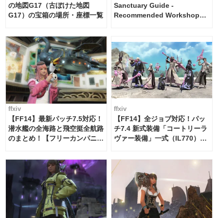
の地図G17（古ぼけた地図
Sanctuary Guide -
G17）の宝箱の場所・座標一覧
Recommended Workshop
Schedule Maker [Island
Trade tools / FF14]
ffxiv
ffxiv
【FF14】最新パッチ7.5対応！
【FF14】全ジョブ対応！パッ
潜水艦の全海路と飛空挺全航路
チ7.4 新式装備「コートリーラ
のまとめ！【フリーカンパニ
ヴァー装備」一式（IL770）の
ー・サブマリンボイジャー】
必要素材一覧