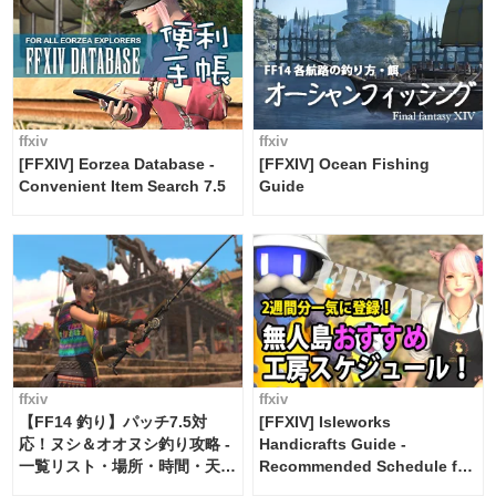
ffxiv
ffxiv
[FFXIV] Eorzea Database -
[FFXIV] Ocean Fishing
Convenient Item Search 7.5
Guide
ffxiv
ffxiv
【FF14 釣り】パッチ7.5対
[FFXIV] Isleworks
応！ヌシ＆オオヌシ釣り攻略 -
Handicrafts Guide -
一覧リスト・場所・時間・天
Recommended Schedule for
候・条件など まとめ
2 weeks [Island Trade tools /