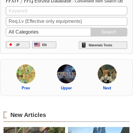
FFXIV / FF14
Eorzea Database
- Convenient Item Search DB
JP
EN
Materials Tools
Prev
Upper
Next
New Articles