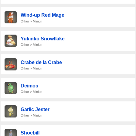
Wind-up Red Mage
Other > Minion
Yukinko Snowflake
Other > Minion
Crabe de la Crabe
Other > Minion
Deimos
Other > Minion
Garlic Jester
Other > Minion
Shoebill