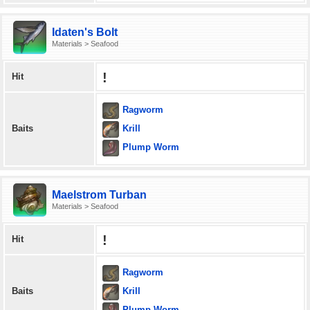
Idaten's Bolt
Materials > Seafood
!
Hit
Ragworm
Krill
Baits
Plump Worm
Maelstrom Turban
Materials > Seafood
!
Hit
Ragworm
Krill
Baits
Plump Worm