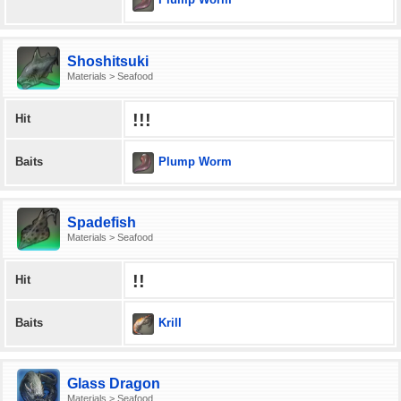
Shoshitsuki
Materials > Seafood
!!!
Hit
Plump Worm
Baits
Spadefish
Materials > Seafood
!!
Hit
Krill
Baits
Glass Dragon
Materials > Seafood