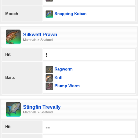
Snapping Koban
Mooch
Silkweft Prawn
Materials > Seafood
!
Hit
Ragworm
Krill
Baits
Plump Worm
Stingfin Trevally
Materials > Seafood
--
Hit