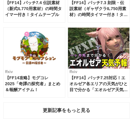
【FF14】パッチ7.4 伝説素材
【FF14】パッチ7.3 刻限・伝
（新式IL770用素材）の時間タ
説素材（ギャザクラIL750用素
イマー付き！タイムテーブル
材）の時間タイマー付き！タイ
ムテーブル
ffxiv
ffxiv
【FF14攻略】モグコレ
【FF14】パッチ7.25対応！エ
2025「奇譚の探究者」まとめ
オルゼア各エリアの天気がひと
＆報酬アイテム！
目で分かる「エオルゼア天気予
報」！
更新記事をもっと見る