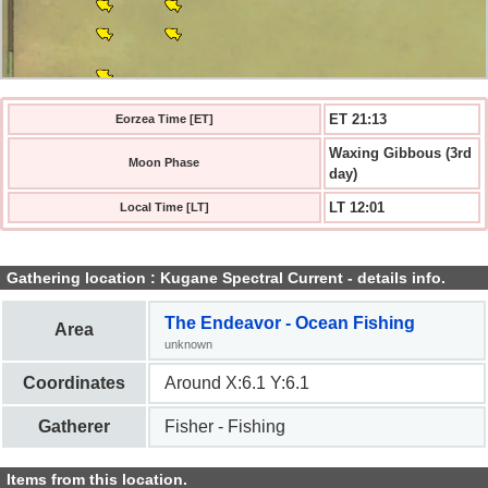
ET 21:13
Eorzea Time [ET]
Waxing Gibbous (3rd
Moon Phase
day)
LT 12:01
Local Time [LT]
Gathering location : Kugane Spectral Current - details info.
The Endeavor - Ocean Fishing
Area
unknown
Coordinates
Around X:6.1 Y:6.1
Gatherer
Fisher - Fishing
Items from this location.