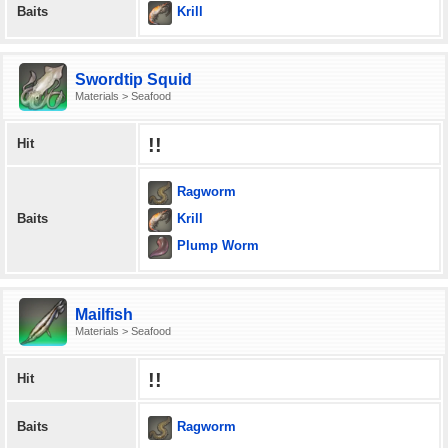
Krill
Baits
Swordtip Squid
Materials > Seafood
!!
Hit
Ragworm
Krill
Baits
Plump Worm
Mailfish
Materials > Seafood
!!
Hit
Ragworm
Baits