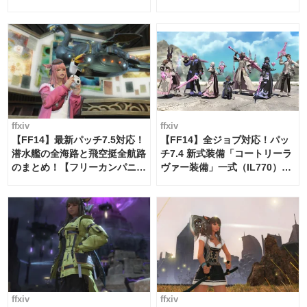
Schedule Maker [Island
Trade tools / FF14]
ffxiv
ffxiv
【FF14】最新パッチ7.5対応！
【FF14】全ジョブ対応！パッ
潜水艦の全海路と飛空挺全航路
チ7.4 新式装備「コートリーラ
のまとめ！【フリーカンパニ
ヴァー装備」一式（IL770）の
ー・サブマリンボイジャー】
必要素材一覧
ffxiv
ffxiv