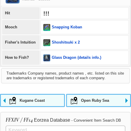
!!!
Hit
Snapping Koban
Mooch
Shoshitsuki x 2
Fisher's Intuition
Glass Dragon (details info.)
How to Fish?
Trademarks Company names, product names , etc. listed on this site
are trademarks or registered trademarks of each company.
Kugane Coast
Open Ruby Sea
FFXIV / FF14
Eorzea Database
- Convenient Item Search DB