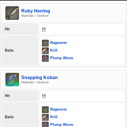
Ruby Herring
Materials > Seafood
!!
Hit
Ragworm
Krill
Baits
Plump Worm
Snapping Koban
Materials > Seafood
!!
Hit
Ragworm
Krill
Baits
Plump Worm