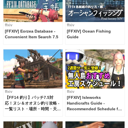
ffxiv
ffxiv
[FFXIV] Eorzea Database -
[FFXIV] Ocean Fishing
Convenient Item Search 7.5
Guide
ffxiv
ffxiv
【FF14 釣り】パッチ7.5対
[FFXIV] Isleworks
応！ヌシ＆オオヌシ釣り攻略 -
Handicrafts Guide -
一覧リスト・場所・時間・天
Recommended Schedule for
候・条件など まとめ
2 weeks [Island Trade tools /
FF14]