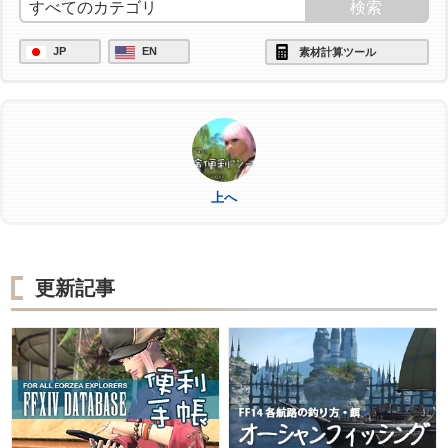
JP
EN
素材計算ツール
上へ
更新記事