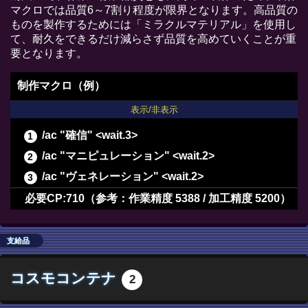
マクロでは品質6～7割り程度が限界となります。高品質の
ものを製作するためには「ミラクルマテリアル」を使用し
て、耐久をできるだけ減らさず品質を高めていくことが重
要となります。
制作マクロ（例）
表示/非表示
/ac "確信" <wait.3>
/ac "マニピュレーション" <wait.2>
/ac "ヴェネレーション" <wait.2>
/ac "倹約" <wait.2>
必要CP:710（参考：作業精度 5388 / 加工精度 5200）
/ac "下地作業" <wait.3>
/ac "下地作業" <wait.3>
支給品
/ac "下地作業" <wait.3>
コスモコンテナ
2
/ac "加工" <wait.3>
/ac "洗練加工" <wait.3>