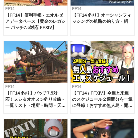
FF14
FF14
【FF14】便利手帳 - エオルゼ
【FF14 釣り】オーシャンフィ
アデータベース【黄金のレガシ
ッシングの航路の釣り方・餌
ー パッチ7.5対応 FFXIV】
FF14
FF14
【FF14 釣り】パッチ7.5対
【FF14 / FFXIV】今週と来週
応！ヌシ＆オオヌシ釣り攻略 -
のスケジュール２週間分を一気
一覧リスト・場所・時間・天
に登録！おすすめ無人島・開拓
候・条件など まとめ
工房スケジュール【パッチ7.x
対応 / 毎週更新中】