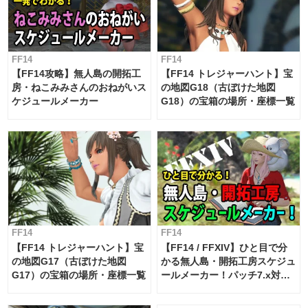
FF14
FF14
【FF14攻略】無人島の開拓工
【FF14 トレジャーハント】宝
房・ねこみみさんのおねがいス
の地図G18（古ぼけた地図
ケジュールメーカー
G18）の宝箱の場所・座標一覧
FF14
FF14
【FF14 トレジャーハント】宝
【FF14 / FFXIV】ひと目で分
の地図G17（古ぼけた地図
かる無人島・開拓工房スケジュ
G17）の宝箱の場所・座標一覧
ールメーカー！パッチ7.x対応
【島産品・貿易ツール】