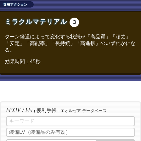
専用アクション
/ac "ヴェネレーション" <wait.2>
/ac "マニピュレーション" <wait.2>
ミラクルマテリアル
3
/ac "イノベーション" <wait.2>
/ac "精密作業" <wait.3>
ターン経過によって変化する状態が「高品質」「頑丈」
「安定」「高能率」「長持続」「高進捗」のいずれかにな
/ac "精密作業" <wait.3>
る。
/ac "精密作業" <wait.3>
効果時間：45秒
/ac "倹約加工" <wait.3>
/ac "匠の絶技" <wait.3>
/ac "グレートストライド" <wait.2>
/ac "イノベーション" <wait.2>
/ac "下地加工" <wait.3>
FFXIV / FF14
/ac "精密作業" <wait.3>
便利手帳
- エオルゼア データベース
/ac "グレートストライド" <wait.2>
/ac "ビエルゴの祝福" <wait.3>
/ac "模範作業" <wait.3>