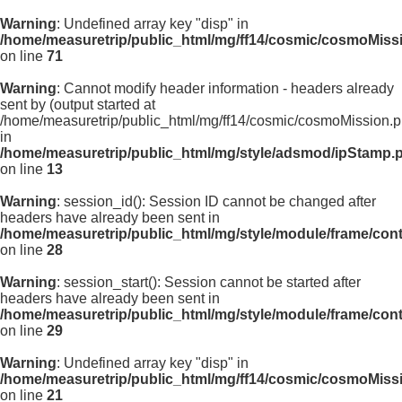
Warning
: Undefined array key "disp" in
/home/measuretrip/public_html/mg/ff14/cosmic/cosmoMiss
on line
71
Warning
: Cannot modify header information - headers already
sent by (output started at
/home/measuretrip/public_html/mg/ff14/cosmic/cosmoMission.p
in
/home/measuretrip/public_html/mg/style/adsmod/ipStamp.
on line
13
Warning
: session_id(): Session ID cannot be changed after
headers have already been sent in
/home/measuretrip/public_html/mg/style/module/frame/con
on line
28
Warning
: session_start(): Session cannot be started after
headers have already been sent in
/home/measuretrip/public_html/mg/style/module/frame/con
on line
29
Warning
: Undefined array key "disp" in
/home/measuretrip/public_html/mg/ff14/cosmic/cosmoMiss
on line
21