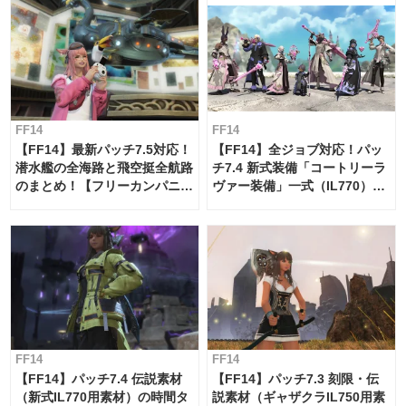
FF14
FF14
【FF14】最新パッチ7.5対応！
【FF14】全ジョブ対応！パッ
潜水艦の全海路と飛空挺全航路
チ7.4 新式装備「コートリーラ
のまとめ！【フリーカンパニ
ヴァー装備」一式（IL770）の
ー・サブマリンボイジャー】
必要素材一覧
FF14
FF14
【FF14】パッチ7.4 伝説素材
【FF14】パッチ7.3 刻限・伝
（新式IL770用素材）の時間タ
説素材（ギャザクラIL750用素