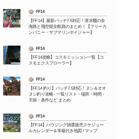
FF14
【FF14】最新パッチ7.5対応！潜水艦の全
海路と飛空挺全航路のまとめ！【フリーカ
ンパニー・サブマリンボイジャー】
FF14
【FF14攻略】コスモミッション一覧【コ
スモエクスプローラー】
FF14
【FF14 釣り】パッチ7.5対応！ヌシ＆オオ
ヌシ釣り攻略 - 一覧リスト・場所・時間・
天候・条件など まとめ
FF14
【FF14】ハウジング抽選販売スケジュー
ルカレンダー＆等級付き地図 / マップ