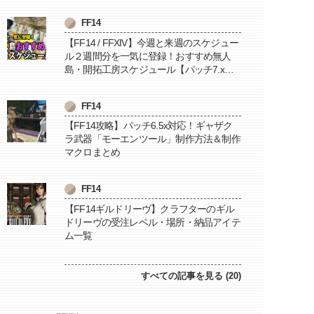
FF14
【FF14 / FFXIV】今週と来週のスケジュー
ル２週間分を一気に登録！おすすめ無人
島・開拓工房スケジュール【パッチ7.x対
応 / 毎週更新中】
FF14
【FF14攻略】パッチ6.5x対応！ギャザク
ラ武器「モーエンツール」制作方法＆制作
マクロまとめ
FF14
【FF14ギルドリーヴ】クラフターのギル
ドリーヴの受注レベル・場所・納品アイテ
ム一覧
すべての記事を見る (20)