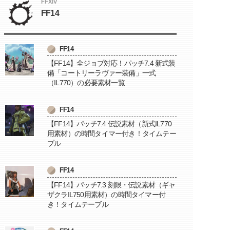
FFXIV
FF14
FF14
【FF14】全ジョブ対応！パッチ7.4 新式装
備「コートリーラヴァー装備」一式
（IL770）の必要素材一覧
FF14
【FF14】パッチ7.4 伝説素材（新式IL770
用素材）の時間タイマー付き！タイムテー
ブル
FF14
【FF14】パッチ7.3 刻限・伝説素材（ギャ
ザクラIL750用素材）の時間タイマー付
き！タイムテーブル