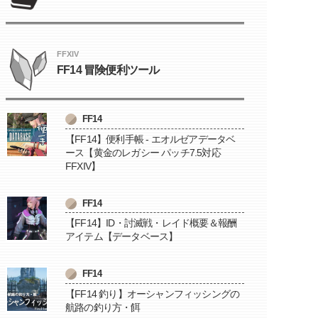
FFXIV
FF14 冒険便利ツール
FF14
【FF14】便利手帳 - エオルゼアデータベ
ース【黄金のレガシー パッチ7.5対応
FFXIV】
FF14
【FF14】ID・討滅戦・レイド概要＆報酬
アイテム【データベース】
FF14
【FF14 釣り】オーシャンフィッシングの
航路の釣り方・餌