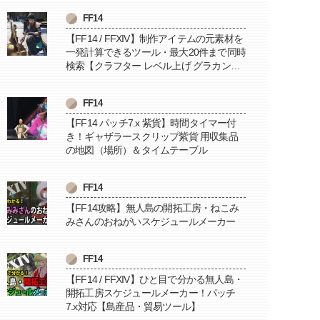
FF14
【FF14 / FFXIV】制作アイテムの元素材を
一発計算できるツール・最大20件まで同時
検索【クラフター レベル上げ グラカン納
品に便利】
FF14
【FF14 パッチ7.x 紫貨】時間タイマー付
き！ギャザラースクリップ紫貨 用収集品
の地図（場所）＆タイムテーブル
FF14
【FF14攻略】無人島の開拓工房・ねこみ
みさんのおねがいスケジュールメーカー
FF14
【FF14 / FFXIV】ひと目で分かる無人島・
開拓工房スケジュールメーカー！パッチ
7.x対応【島産品・貿易ツール】