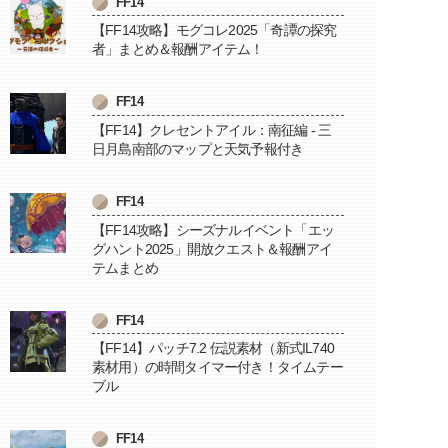
FF14
【FF14攻略】モグコレ2025「奇譚の探究
者」まとめ＆報酬アイテム！
FF14
【FF14】クレセントアイル：南征編 - 三
日月島南部のマップと天気予報付き
FF14
【FF14攻略】シーズナルイベント「エッ
グハント2025」開放クエスト＆報酬アイ
テムまとめ
FF14
【FF14】パッチ7.2 伝説素材（新式IL740
素材用）の時間タイマー付き！タイムテー
ブル
FF14