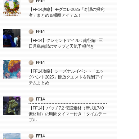
FF14
【FF14攻略】モグコレ2025「奇譚の探究
者」まとめ＆報酬アイテム！
FF14
【FF14】クレセントアイル：南征編 - 三
日月島南部のマップと天気予報付き
FF14
【FF14攻略】シーズナルイベント「エッ
グハント2025」開放クエスト＆報酬アイ
テムまとめ
FF14
【FF14】パッチ7.2 伝説素材（新式IL740
素材用）の時間タイマー付き！タイムテー
ブル
FF14