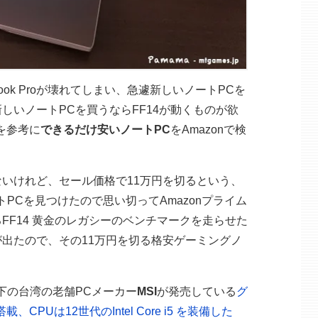
ok Proが壊れてしまい、急遽新しいノートPCを
しいノートPCを買うならFF14が動くものが欲
を参考に
できるだけ安いノートPC
をAmazonで検
いけれど、セール価格で11万円を切るという、
PCを見つけたので思い切ってAmazonプライム
FF14 黄金のレガシーのベンチマークを走らせた
出たので、その11万円を切る格安ゲーミングノ
。
下の台湾の老舗PCメーカー
MSI
が発売している
グ
B）搭載、CPUは12世代のIntel Core i5 を装備した