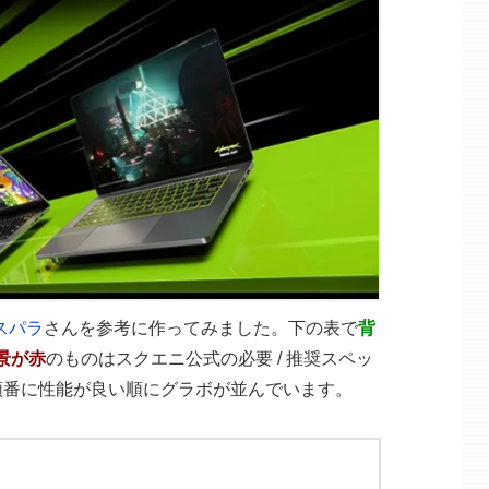
スパラ
さんを参考に作ってみました。下の表で
背
景が赤
のものはスクエニ公式の必要 / 推奨スペッ
順番に性能が良い順にグラボが並んでいます。