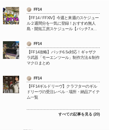
FF14
【FF14 / FFXIV】今週と来週のスケジュー
ル２週間分を一気に登録！おすすめ無人
島・開拓工房スケジュール【パッチ7.x対
応 / 毎週更新中】
FF14
【FF14攻略】パッチ6.5x対応！ギャザク
ラ武器「モーエンツール」制作方法＆制作
マクロまとめ
FF14
【FF14ギルドリーヴ】クラフターのギル
ドリーヴの受注レベル・場所・納品アイテ
ム一覧
すべての記事を見る (20)