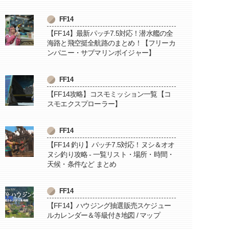
FF14
【FF14】最新パッチ7.5対応！潜水艦の全
海路と飛空挺全航路のまとめ！【フリーカ
ンパニー・サブマリンボイジャー】
FF14
【FF14攻略】コスモミッション一覧【コ
スモエクスプローラー】
FF14
【FF14 釣り】パッチ7.5対応！ヌシ＆オオ
ヌシ釣り攻略 - 一覧リスト・場所・時間・
天候・条件など まとめ
FF14
【FF14】ハウジング抽選販売スケジュー
ルカレンダー＆等級付き地図 / マップ