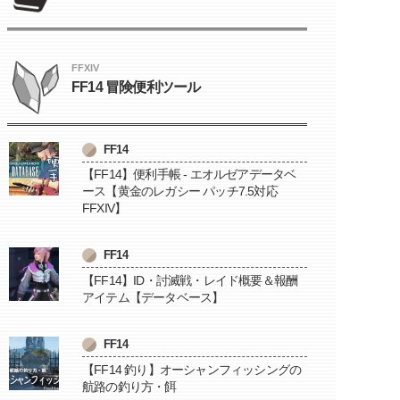
FFXIV
FF14 冒険便利ツール
FF14
【FF14】便利手帳 - エオルゼアデータベ
ース【黄金のレガシー パッチ7.5対応
FFXIV】
FF14
【FF14】ID・討滅戦・レイド概要＆報酬
アイテム【データベース】
FF14
【FF14 釣り】オーシャンフィッシングの
航路の釣り方・餌