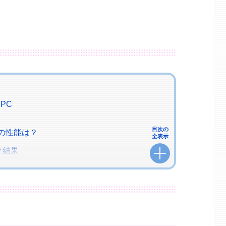
PC
目次の
GPUの性能は？
全表示
ク結果
ープ