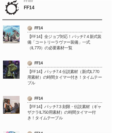
FFXIV
FF14
FF14
【FF14】全ジョブ対応！パッチ7.4 新式装
備「コートリーラヴァー装備」一式
（IL770）の必要素材一覧
FF14
【FF14】パッチ7.4 伝説素材（新式IL770
用素材）の時間タイマー付き！タイムテー
ブル
FF14
【FF14】パッチ7.3 刻限・伝説素材（ギャ
ザクラIL750用素材）の時間タイマー付
き！タイムテーブル