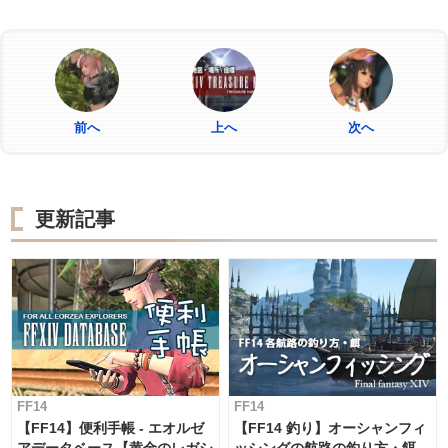
前へ
上へ
次へ
更新記事
FF14
FF14
【FF14】便利手帳 - エオルゼ
【FF14 釣り】オーシャンフィ
アデータベース【黄金のレガシ
ッシングの航路の釣り方・餌