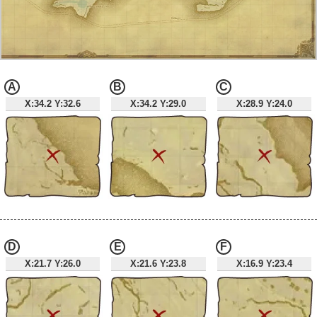
A
B
C
X:34.2 Y:32.6
X:34.2 Y:29.0
X:28.9 Y:24.0
D
E
F
X:21.7 Y:26.0
X:21.6 Y:23.8
X:16.9 Y:23.4