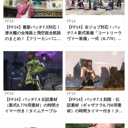
FF14
FF14
【FF14】最新パッチ7.5対応！
【FF14】全ジョブ対応！パッ
潜水艦の全海路と飛空挺全航路
チ7.4 新式装備「コートリーラ
のまとめ！【フリーカンパニ
ヴァー装備」一式（IL770）の
ー・サブマリンボイジャー】
必要素材一覧
FF14
FF14
【FF14】パッチ7.4 伝説素材
【FF14】パッチ7.3 刻限・伝
（新式IL770用素材）の時間タ
説素材（ギャザクラIL750用素
イマー付き！タイムテーブル
材）の時間タイマー付き！タイ
ムテーブル