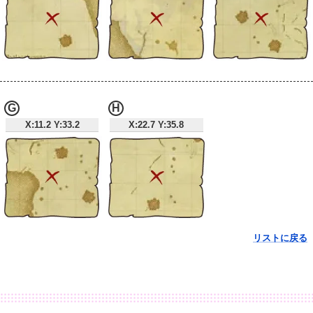
G
H
X:11.2 Y:33.2
X:22.7 Y:35.8
リストに戻る