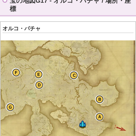
宝の地図G17 - オルコ・パチャ / 場所・座
FF14 全宝の地図の座標一覧
標
H
オルコ・パチャ
F
E
C
D
B
G
A