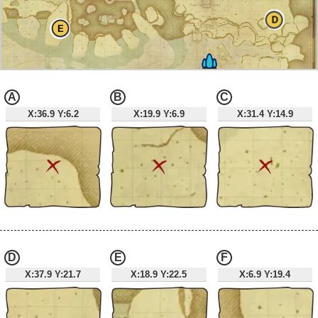
D
E
A
B
C
X:36.9 Y:6.2
X:19.9 Y:6.9
X:31.4 Y:14.9
G
D
E
F
X:37.9 Y:21.7
X:18.9 Y:22.5
X:6.9 Y:19.4