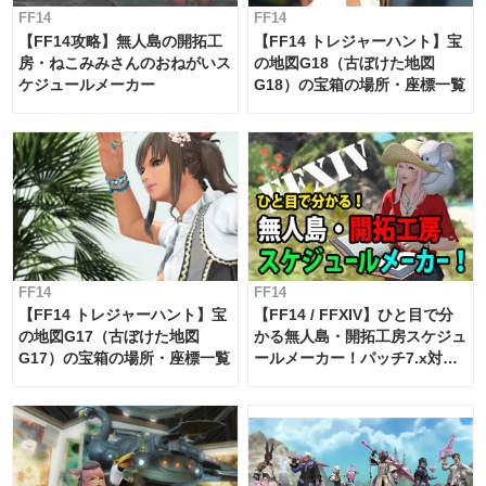
FF14
FF14
【FF14攻略】無人島の開拓工
【FF14 トレジャーハント】宝
房・ねこみみさんのおねがいス
の地図G18（古ぼけた地図
ケジュールメーカー
G18）の宝箱の場所・座標一覧
FF14
FF14
【FF14 トレジャーハント】宝
【FF14 / FFXIV】ひと目で分
の地図G17（古ぼけた地図
かる無人島・開拓工房スケジュ
G17）の宝箱の場所・座標一覧
ールメーカー！パッチ7.x対応
【島産品・貿易ツール】