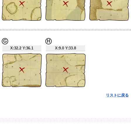
G
H
X:32.2 Y:36.1
X:9.0 Y:33.8
リストに戻る