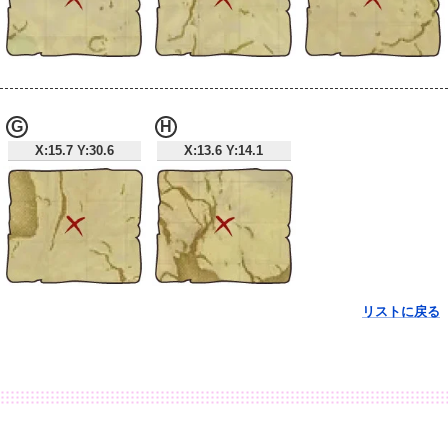
G
H
X:15.7 Y:30.6
X:13.6 Y:14.1
リストに戻る