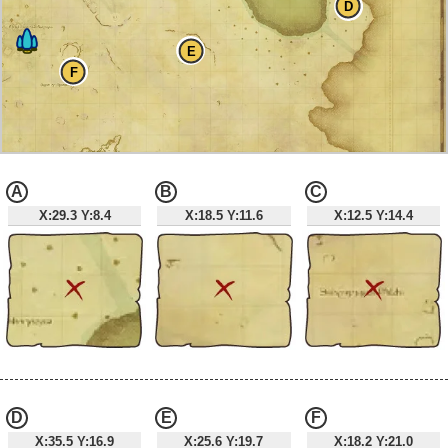
D
E
F
A
B
C
X:29.3 Y:8.4
X:18.5 Y:11.6
X:12.5 Y:14.4
G
H
D
E
F
X:35.5 Y:16.9
X:25.6 Y:19.7
X:18.2 Y:21.0