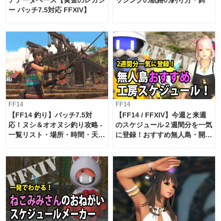
ー パッチ7.5対応 FFXIV】
FF14
FF14
【FF14 釣り】パッチ7.5対
【FF14 / FFXIV】今週と来週
応！ヌシ＆オオヌシ釣り攻略 -
のスケジュール２週間分を一気
一覧リスト・場所・時間・天
に登録！おすすめ無人島・開拓
候・条件など まとめ
工房スケジュール【パッチ7.x
対応 / 毎週更新中】