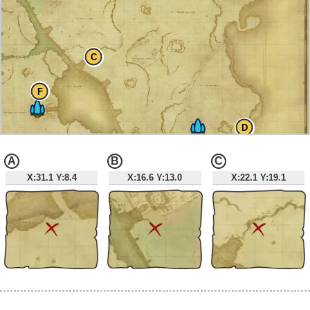
C
F
D
A
B
C
X:31.1 Y:8.4
X:16.6 Y:13.0
X:22.1 Y:19.1
G
H