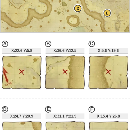
D
E
F
A
B
C
X:22.6 Y:5.8
X:36.6 Y:12.5
X:5.6 Y:19.6
G
H
D
E
F
X:24.7 Y:20.9
X:31.1 Y:21.9
X:15.4 Y:26.8