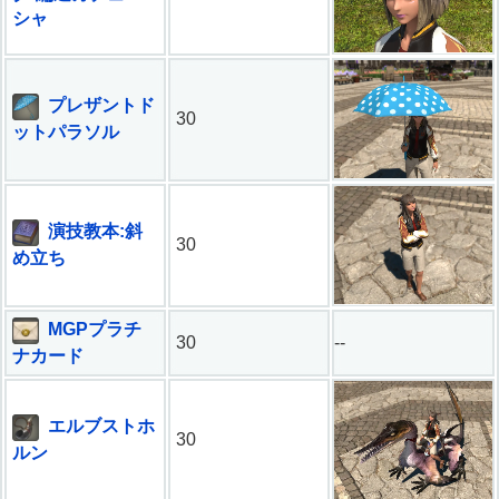
シャ
プレザントド
30
ットパラソル
演技教本:斜
30
め立ち
MGPプラチ
30
--
ナカード
エルブストホ
30
ルン