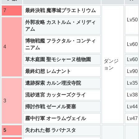
7
最終決戦 魔導城プラエトリウム
Lv50
外郭攻略 カストルム・メリディ
アム
博物戦艦 フラクタル・コンティ
Lv60
4
ニアム
草木庭園 聖モシャーヌ植物園
Lv60
ダンジ
ョン
最終幻想 レムナント
Lv90
遺跡探索 カルン埋没寺院
Lv35
流砂迷宮 カッターズクライ
Lv38
3
掃討作戦 ゼーメル要塞
Lv44
霧中行軍 オーラムヴェイル
Lv47
5
失われた都 ラバナスタ