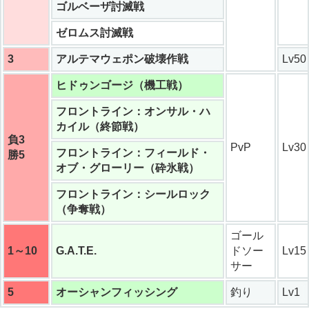
ゴルベーザ討滅戦
ゼロムス討滅戦
3
アルテマウェポン破壊作戦
Lv50
ヒドゥンゴージ（機工戦）
フロントライン：オンサル・ハ
カイル（終節戦）
負3
PvP
Lv30
フロントライン：フィールド・
勝5
オブ・グローリー（砕氷戦）
フロントライン：シールロック
（争奪戦）
ゴール
1～10
G.A.T.E.
ドソー
Lv15
サー
5
オーシャンフィッシング
釣り
Lv1