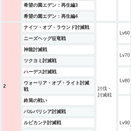
希望の園エデン：再生編3
希望の園エデン：再生編4
ナイツ・オブ・ラウンド討滅戦
Lv60
ニーズヘッグ征竜戦
神龍討滅戦
Lv70
ツクヨミ討滅戦
ハーデス討滅戦
Lv80
ウォーリア・オブ・ライト討滅
2
討伐・
戦
討滅戦
終焉の戦い
バルバリシア討滅戦
ルビカンテ討滅戦
Lv90