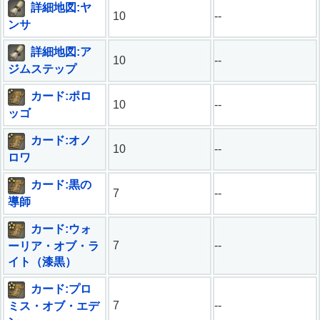
詳細地図:ヤ
10
--
ンサ
詳細地図:ア
10
--
ジムステップ
カード:ポロ
10
--
ッゴ
カード:オノ
10
--
ロワ
カード:黒の
7
--
導師
カード:ウォ
7
--
ーリア・オブ・ラ
イト（漆黒）
カード:プロ
7
--
ミス・オブ・エデ