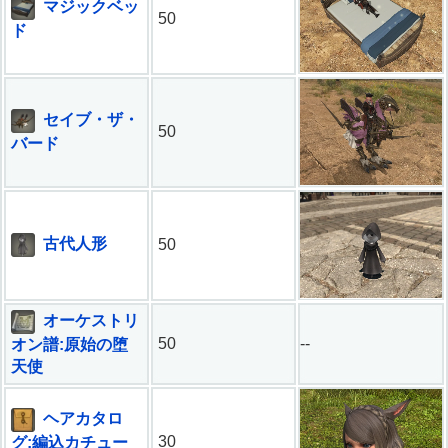
マジックベッ
50
ド
セイブ・ザ・
50
バード
古代人形
50
オーケストリ
50
--
オン譜:原始の堕
天使
ヘアカタロ
30
グ:編込カチュー