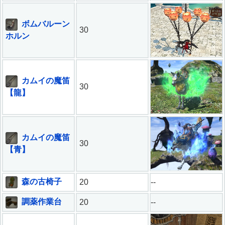
ボムバルーン
30
ホルン
カムイの魔笛
30
【龍】
カムイの魔笛
30
【青】
森の古椅子
20
--
調薬作業台
20
--