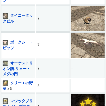
ン
タイニーダッ
7
クビル
ポークシー・
7
ビッツ
オーケストリ
7
--
オン譜:リェー・
メグの門
クリーエの野
5
--
菜
x 5
マジックプリ