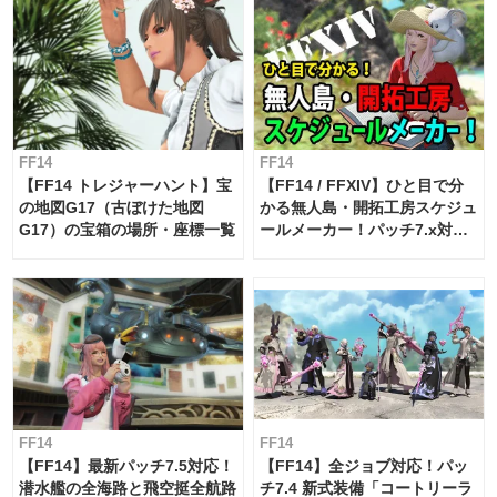
FF14
FF14
【FF14 トレジャーハント】宝
【FF14 / FFXIV】ひと目で分
の地図G17（古ぼけた地図
かる無人島・開拓工房スケジュ
G17）の宝箱の場所・座標一覧
ールメーカー！パッチ7.x対応
【島産品・貿易ツール】
FF14
FF14
【FF14】最新パッチ7.5対応！
【FF14】全ジョブ対応！パッ
潜水艦の全海路と飛空挺全航路
チ7.4 新式装備「コートリーラ