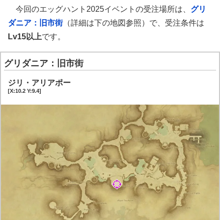
今回のエッグハント2025イベントの受注場所は、
グリ
ダニア：旧市街
（詳細は下の地図参照）で、受注条件は
Lv15以上
です。
グリダニア：旧市街
ジリ・アリアポー
[X:10.2 Y:9.4]