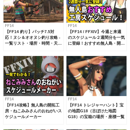
FF14
FF14
【FF14 釣り】パッチ7.5対
【FF14 / FFXIV】今週と来週
応！ヌシ＆オオヌシ釣り攻略 -
のスケジュール２週間分を一気
一覧リスト・場所・時間・天
に登録！おすすめ無人島・開拓
候・条件など まとめ
工房スケジュール【パッチ7.x
対応 / 毎週更新中】
FF14
FF14
【FF14攻略】無人島の開拓工
【FF14 トレジャーハント】宝
房・ねこみみさんのおねがいス
の地図G18（古ぼけた地図
ケジュールメーカー
G18）の宝箱の場所・座標一覧