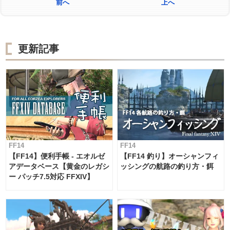
前へ
上へ
更新記事
FF14
FF14
【FF14】便利手帳 - エオルゼ
【FF14 釣り】オーシャンフィ
アデータベース【黄金のレガシ
ッシングの航路の釣り方・餌
ー パッチ7.5対応 FFXIV】