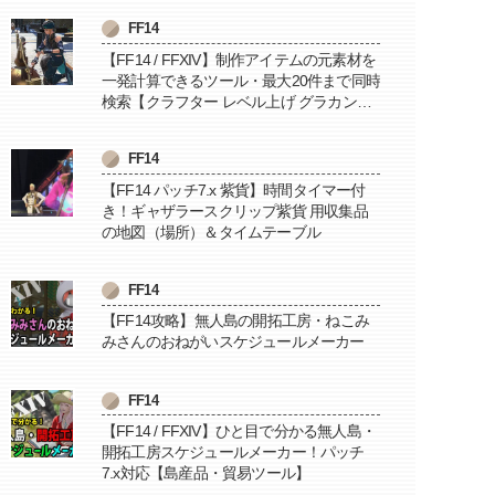
FF14
【FF14 / FFXIV】制作アイテムの元素材を
一発計算できるツール・最大20件まで同時
検索【クラフター レベル上げ グラカン納
品に便利】
FF14
【FF14 パッチ7.x 紫貨】時間タイマー付
き！ギャザラースクリップ紫貨 用収集品
の地図（場所）＆タイムテーブル
FF14
【FF14攻略】無人島の開拓工房・ねこみ
みさんのおねがいスケジュールメーカー
FF14
【FF14 / FFXIV】ひと目で分かる無人島・
開拓工房スケジュールメーカー！パッチ
7.x対応【島産品・貿易ツール】