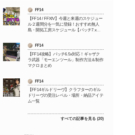
FF14
【FF14 / FFXIV】今週と来週のスケジュー
ル２週間分を一気に登録！おすすめ無人
島・開拓工房スケジュール【パッチ7.x対
応 / 毎週更新中】
FF14
【FF14攻略】パッチ6.5x対応！ギャザク
ラ武器「モーエンツール」制作方法＆制作
マクロまとめ
FF14
【FF14ギルドリーヴ】クラフターのギル
ドリーヴの受注レベル・場所・納品アイテ
ム一覧
すべての記事を見る (20)