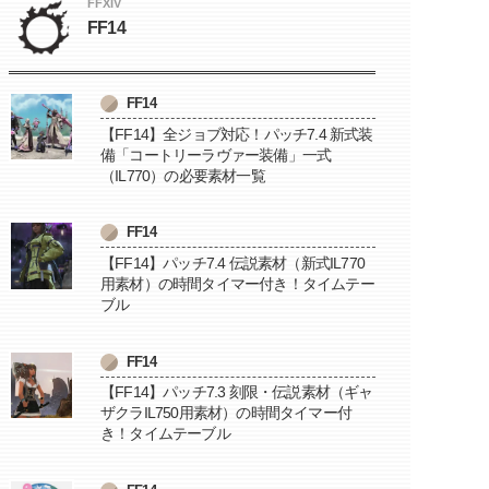
FFXIV
FF14
FF14
【FF14】全ジョブ対応！パッチ7.4 新式装
備「コートリーラヴァー装備」一式
（IL770）の必要素材一覧
FF14
【FF14】パッチ7.4 伝説素材（新式IL770
用素材）の時間タイマー付き！タイムテー
ブル
FF14
【FF14】パッチ7.3 刻限・伝説素材（ギャ
ザクラIL750用素材）の時間タイマー付
き！タイムテーブル