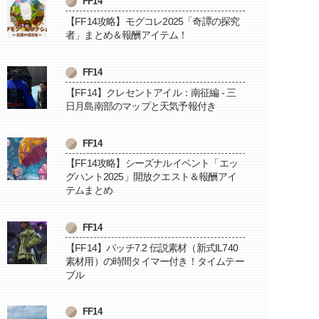
FF14
【FF14攻略】モグコレ2025「奇譚の探究
者」まとめ＆報酬アイテム！
FF14
【FF14】クレセントアイル：南征編 - 三
日月島南部のマップと天気予報付き
FF14
【FF14攻略】シーズナルイベント「エッ
グハント2025」開放クエスト＆報酬アイ
テムまとめ
FF14
【FF14】パッチ7.2 伝説素材（新式IL740
素材用）の時間タイマー付き！タイムテー
ブル
FF14