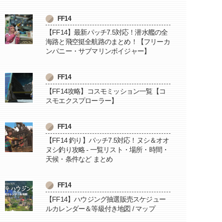
FF14
【FF14】最新パッチ7.5対応！潜水艦の全
海路と飛空挺全航路のまとめ！【フリーカ
ンパニー・サブマリンボイジャー】
FF14
【FF14攻略】コスモミッション一覧【コ
スモエクスプローラー】
FF14
【FF14 釣り】パッチ7.5対応！ヌシ＆オオ
ヌシ釣り攻略 - 一覧リスト・場所・時間・
天候・条件など まとめ
FF14
【FF14】ハウジング抽選販売スケジュー
ルカレンダー＆等級付き地図 / マップ