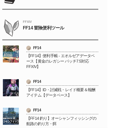
FFXIV
FF14 冒険便利ツール
FF14
【FF14】便利手帳 - エオルゼアデータベ
ース【黄金のレガシー パッチ7.5対応
FFXIV】
FF14
【FF14】ID・討滅戦・レイド概要＆報酬
アイテム【データベース】
FF14
【FF14 釣り】オーシャンフィッシングの
航路の釣り方・餌