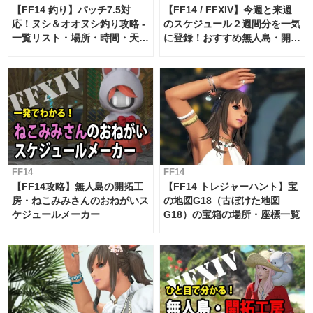
【FF14 釣り】パッチ7.5対
【FF14 / FFXIV】今週と来週
応！ヌシ＆オオヌシ釣り攻略 -
のスケジュール２週間分を一気
一覧リスト・場所・時間・天
に登録！おすすめ無人島・開拓
候・条件など まとめ
工房スケジュール【パッチ7.x
対応 / 毎週更新中】
FF14
FF14
【FF14攻略】無人島の開拓工
【FF14 トレジャーハント】宝
房・ねこみみさんのおねがいス
の地図G18（古ぼけた地図
ケジュールメーカー
G18）の宝箱の場所・座標一覧