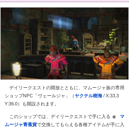
デイリークエストの開放とともに、マムージャ族の専用
ショップNPC「ヴェールジャ」（
ヤクテル樹海
/ X:33.3
Y:36.0）も開設されます。
このショップでは、デイリークエストで手に入る
マ
ムージャ青蕉貨
で交換してもらえる各種アイテムが手に入