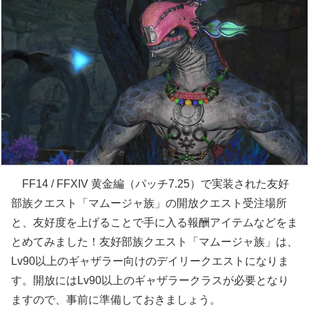
FF14 / FFXIV 黄金編（パッチ7.25）で実装された友好
部族クエスト「マムージャ族」の開放クエスト受注場所
と、友好度を上げることで手に入る報酬アイテムなどをま
とめてみました！友好部族クエスト「マムージャ族」は、
Lv90以上のギャザラー向けのデイリークエストになりま
す。開放にはLv90以上のギャザラークラスが必要となり
ますので、事前に準備しておきましょう。