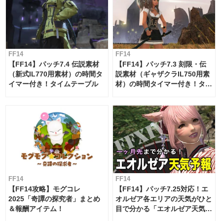
FF14
FF14
【FF14】パッチ7.4 伝説素材
【FF14】パッチ7.3 刻限・伝
（新式IL770用素材）の時間タ
説素材（ギャザクラIL750用素
イマー付き！タイムテーブル
材）の時間タイマー付き！タイ
ムテーブル
FF14
FF14
【FF14攻略】モグコレ
【FF14】パッチ7.25対応！エ
2025「奇譚の探究者」まとめ
オルゼア各エリアの天気がひと
＆報酬アイテム！
目で分かる「エオルゼア天気予
報」！