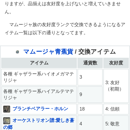
りますが、品揃えは友好度を上げないと増えていきませ
ん。
マムージャ族の友好度ランクで交換できるようになるア
イテム一覧は以下の通りとなってます。
マムージャ青蕉貨
/ 交換アイテム
アイテム
通貨数
友好度
各種 ギャザラー系ハイオメガマテ
3
リジャ
3: 友好
（初期）
各種 ギャザラー系ハイアルテマテ
9
リジャ
ブランチベアラー・ホルン
18
4: 信頼
オーケストリオン譜:愛しき蒼
4
5: 敬意
の郷