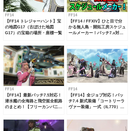
FF14
FF14
【FF14 トレジャーハント】宝
【FF14 / FFXIV】ひと目で分
の地図G17（古ぼけた地図
かる無人島・開拓工房スケジュ
G17）の宝箱の場所・座標一覧
ールメーカー！パッチ7.x対応
【島産品・貿易ツール】
FF14
FF14
【FF14】最新パッチ7.5対応！
【FF14】全ジョブ対応！パッ
潜水艦の全海路と飛空挺全航路
チ7.4 新式装備「コートリーラ
のまとめ！【フリーカンパニ
ヴァー装備」一式（IL770）の
ー・サブマリンボイジャー】
必要素材一覧