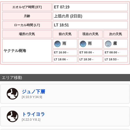
ET 07:19
エオルゼア時間 [ET]
上弦の月 (2日目)
月齢
LT 18:51
ローカル時間 [LT]
場所の天気
前の天気
現在の天気
次の天気
雨
雨
霧
ヤクテル樹海
ET 16:00 -
ET 00:00 -
ET 08:00 -
LT 18:06 -
LT 18:30 -
LT 18:53 -
エリア移動
ジュノ下層
[X:10.9 Y:34.9]
トライヨラ
[X:22.0 Y:8.1]