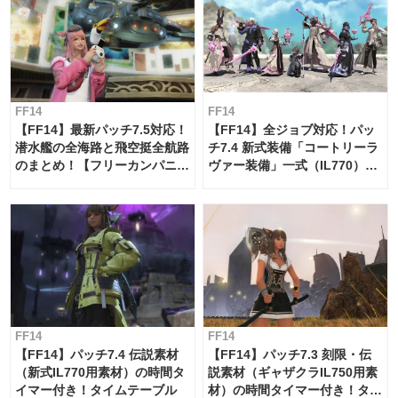
FF14
FF14
【FF14】最新パッチ7.5対応！
【FF14】全ジョブ対応！パッ
潜水艦の全海路と飛空挺全航路
チ7.4 新式装備「コートリーラ
のまとめ！【フリーカンパニ
ヴァー装備」一式（IL770）の
ー・サブマリンボイジャー】
必要素材一覧
FF14
FF14
【FF14】パッチ7.4 伝説素材
【FF14】パッチ7.3 刻限・伝
（新式IL770用素材）の時間タ
説素材（ギャザクラIL750用素
イマー付き！タイムテーブル
材）の時間タイマー付き！タイ