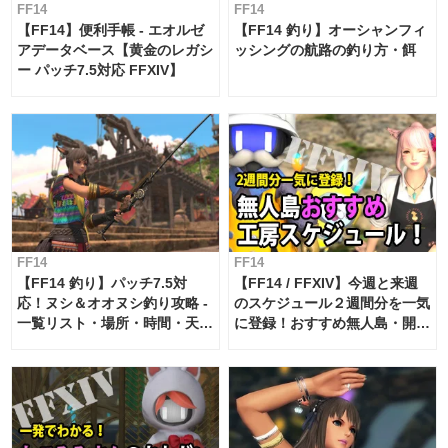
FF14
FF14
【FF14】便利手帳 - エオルゼ
【FF14 釣り】オーシャンフィ
アデータベース【黄金のレガシ
ッシングの航路の釣り方・餌
ー パッチ7.5対応 FFXIV】
FF14
FF14
【FF14 釣り】パッチ7.5対
【FF14 / FFXIV】今週と来週
応！ヌシ＆オオヌシ釣り攻略 -
のスケジュール２週間分を一気
一覧リスト・場所・時間・天
に登録！おすすめ無人島・開拓
候・条件など まとめ
工房スケジュール【パッチ7.x
対応 / 毎週更新中】