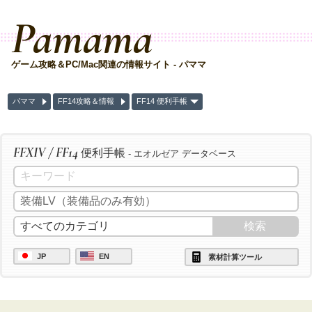
Pamama
ゲーム攻略＆PC/Mac関連の情報サイト - パママ
パママ
FF14攻略＆情報
FF14 便利手帳
FFXIV / FF14
便利手帳
- エオルゼア データベース
JP
EN
素材計算ツール