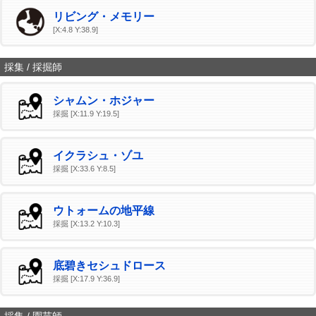
リビング・メモリー
[X:4.8 Y:38.9]
採集 / 採掘師
シャムン・ホジャー
採掘 [X:11.9 Y:19.5]
イクラシュ・ゾユ
採掘 [X:33.6 Y:8.5]
ウトォームの地平線
採掘 [X:13.2 Y:10.3]
底碧きセシュドロース
採掘 [X:17.9 Y:36.9]