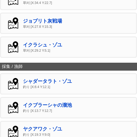
草刈 [X:34.4 Y:22.7]
ジョブリト灰戦場
草刈 [X:27.8 Y:15.3]
イクラシュ・ゾユ
草刈 [X:29.2 Y:5.1]
採集 / 漁師
シャダータラト・ゾユ
釣り [X:8.4 Y:12.1]
イクブラーシャの溜池
釣り [X:13.7 Y:12.7]
ヤクアワク・ゾユ
釣り [X:19.3 Y:9.0]