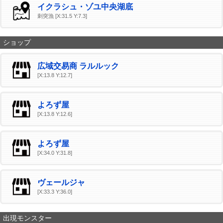
イクラシュ・ゾユ中央湖底
刺突漁 [X:31.5 Y:7.3]
ショップ
広域交易商 ラルルック
[X:13.8 Y:12.7]
よろず屋
[X:13.8 Y:12.6]
よろず屋
[X:34.0 Y:31.8]
ヴェールジャ
[X:33.3 Y:36.0]
出現モンスター