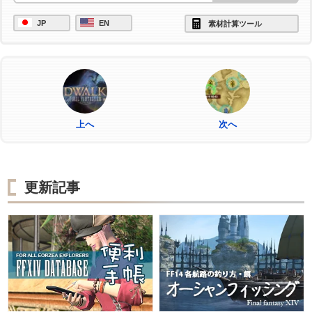
JP
EN
素材計算ツール
上へ
次へ
更新記事