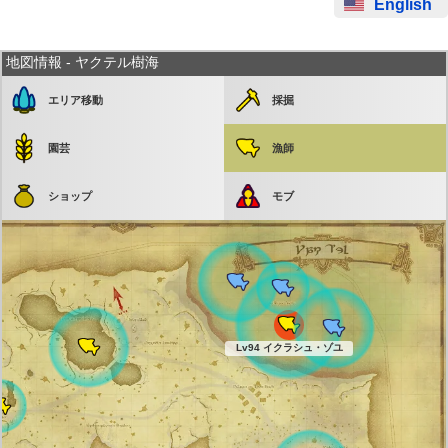
English
地図情報 - ヤクテル樹海
エリア移動
採掘
園芸
漁師
ショップ
モブ
Lv94 イクラシュ・ゾユ