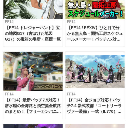
FF14
FF14
【FF14 トレジャーハント】宝
【FF14 / FFXIV】ひと目で分
の地図G17（古ぼけた地図
かる無人島・開拓工房スケジュ
G17）の宝箱の場所・座標一覧
ールメーカー！パッチ7.x対応
【島産品・貿易ツール】
FF14
FF14
【FF14】最新パッチ7.5対応！
【FF14】全ジョブ対応！パッ
潜水艦の全海路と飛空挺全航路
チ7.4 新式装備「コートリーラ
のまとめ！【フリーカンパニ
ヴァー装備」一式（IL770）の
ー・サブマリンボイジャー】
必要素材一覧