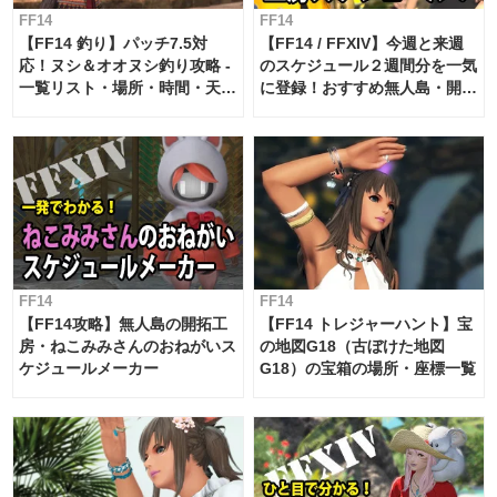
FF14
FF14
【FF14 釣り】パッチ7.5対
【FF14 / FFXIV】今週と来週
応！ヌシ＆オオヌシ釣り攻略 -
のスケジュール２週間分を一気
一覧リスト・場所・時間・天
に登録！おすすめ無人島・開拓
候・条件など まとめ
工房スケジュール【パッチ7.x
対応 / 毎週更新中】
FF14
FF14
【FF14攻略】無人島の開拓工
【FF14 トレジャーハント】宝
房・ねこみみさんのおねがいス
の地図G18（古ぼけた地図
ケジュールメーカー
G18）の宝箱の場所・座標一覧