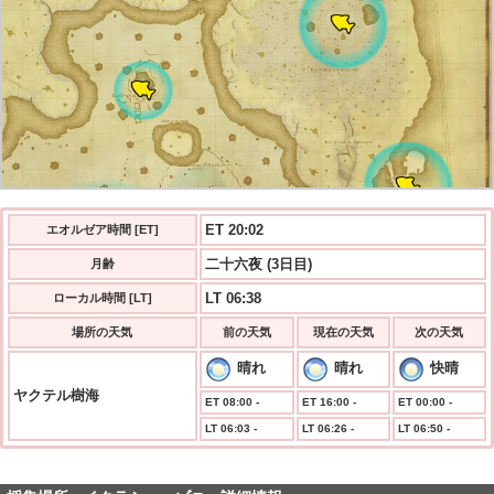
ET 20:03
エオルゼア時間 [ET]
二十六夜 (3日目)
月齢
LT 06:38
ローカル時間 [LT]
場所の天気
前の天気
現在の天気
次の天気
晴れ
晴れ
快晴
ヤクテル樹海
ET 08:00 -
ET 16:00 -
ET 00:00 -
LT 06:03 -
LT 06:26 -
LT 06:50 -