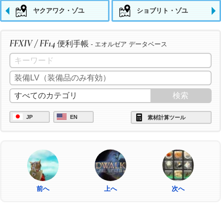
ヤクアワク・ゾユ
ショブリト・ゾユ
FFXIV / FF14
便利手帳
- エオルゼア データベース
JP
EN
素材計算ツール
前へ
上へ
次へ