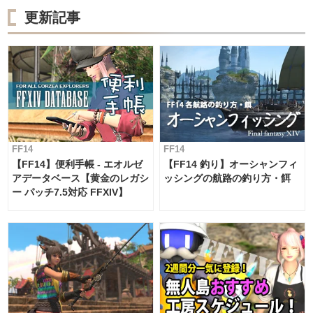
更新記事
FF14
FF14
【FF14】便利手帳 - エオルゼ
【FF14 釣り】オーシャンフィ
アデータベース【黄金のレガシ
ッシングの航路の釣り方・餌
ー パッチ7.5対応 FFXIV】