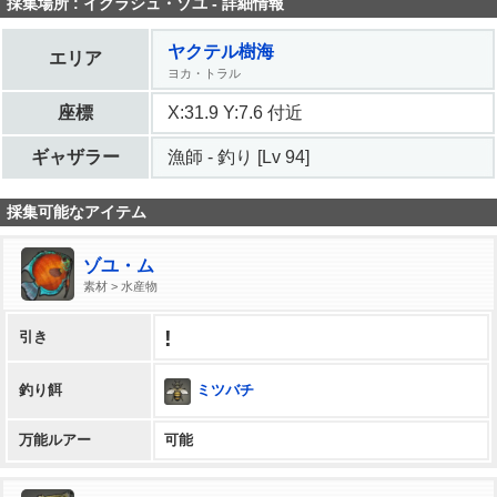
採集場所 : イクラシュ・ゾユ - 詳細情報
ヤクテル樹海
エリア
ヨカ・トラル
座標
X:31.9 Y:7.6 付近
ギャザラー
漁師 - 釣り [Lv 94]
採集可能なアイテム
ゾユ・ム
素材 > 水産物
!
引き
ミツバチ
釣り餌
万能ルアー
可能