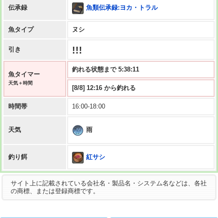
魚類伝承録:ヨカ・トラル
伝承録
魚タイプ
ヌシ
!!!
引き
釣れる状態まで 5:38:10
魚タイマー
天気＋時間
[8/8] 12:16 から釣れる
時間帯
16:00-18:00
雨
天気
紅サシ
釣り餌
サイト上に記載されている会社名・製品名・システム名などは、各社
の商標、または登録商標です。