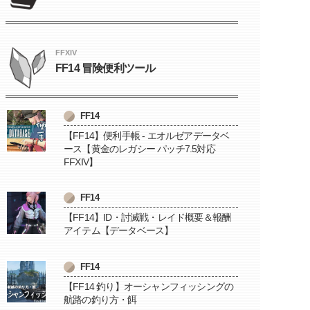
FFXIV
FF14 冒険便利ツール
FF14
【FF14】便利手帳 - エオルゼアデータベ
ース【黄金のレガシー パッチ7.5対応
FFXIV】
FF14
【FF14】ID・討滅戦・レイド概要＆報酬
アイテム【データベース】
FF14
【FF14 釣り】オーシャンフィッシングの
航路の釣り方・餌