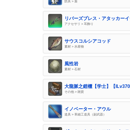
防具 > 盾
リバーズブレス・アタッカーイ
アクセサリ > 耳飾り
サウスコルシアコッド
素材 > 水産物
風性岩
素材 > 石材
大龍脈之鎧櫃【学士】【ILv37
その他 > 雑貨
イノベーター・アウル
道具 > 革細工道具（副武器）