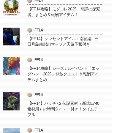
FF14
【FF14攻略】モグコレ2025「奇譚の探究
者」まとめ＆報酬アイテム！
FF14
【FF14】クレセントアイル：南征編 - 三
日月島南部のマップと天気予報付き
FF14
【FF14攻略】シーズナルイベント「エッ
グハント2025」開放クエスト＆報酬アイ
テムまとめ
FF14
【FF14】パッチ7.2 伝説素材（新式IL740
素材用）の時間タイマー付き！タイムテー
ブル
FF14