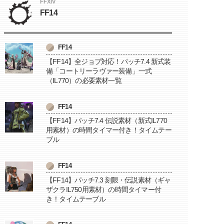
FFXIV
FF14
FF14
【FF14】全ジョブ対応！パッチ7.4 新式装
備「コートリーラヴァー装備」一式
（IL770）の必要素材一覧
FF14
【FF14】パッチ7.4 伝説素材（新式IL770
用素材）の時間タイマー付き！タイムテー
ブル
FF14
【FF14】パッチ7.3 刻限・伝説素材（ギャ
ザクラIL750用素材）の時間タイマー付
き！タイムテーブル