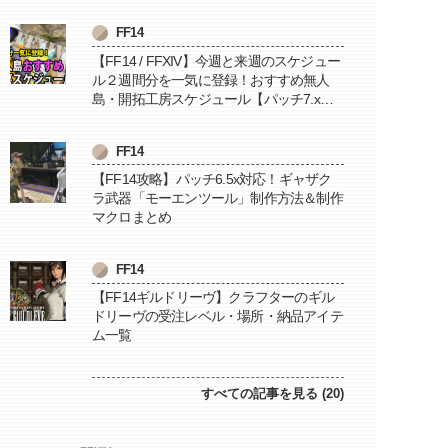
FF14
【FF14 / FFXIV】今週と来週のスケジュー
ル２週間分を一気に登録！おすすめ無人
島・開拓工房スケジュール【パッチ7.x対
応 / 毎週更新中】
FF14
【FF14攻略】パッチ6.5x対応！ギャザク
ラ武器「モーエンツール」制作方法＆制作
マクロまとめ
FF14
【FF14ギルドリーヴ】クラフターのギル
ドリーヴの受注レベル・場所・納品アイテ
ム一覧
すべての記事を見る (20)