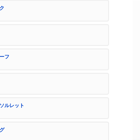
ク
ーフ
ソルレット
グ