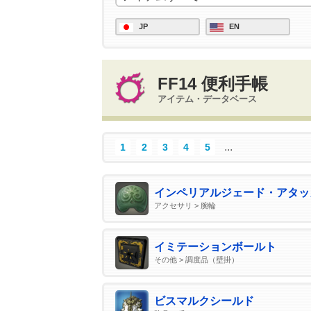
JP
EN
FF14 便利手帳
アイテム・データベース
...
1
2
3
4
5
インペリアルジェード・アタッ
アクセサリ > 腕輪
イミテーションボールト
その他 > 調度品（壁掛）
ビスマルクシールド