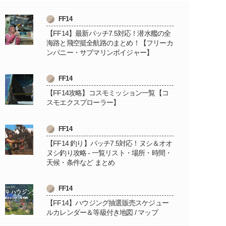
FF14
【FF14】最新パッチ7.5対応！潜水艦の全
海路と飛空挺全航路のまとめ！【フリーカ
ンパニー・サブマリンボイジャー】
FF14
【FF14攻略】コスモミッション一覧【コ
スモエクスプローラー】
FF14
【FF14 釣り】パッチ7.5対応！ヌシ＆オオ
ヌシ釣り攻略 - 一覧リスト・場所・時間・
天候・条件など まとめ
FF14
【FF14】ハウジング抽選販売スケジュー
ルカレンダー＆等級付き地図 / マップ