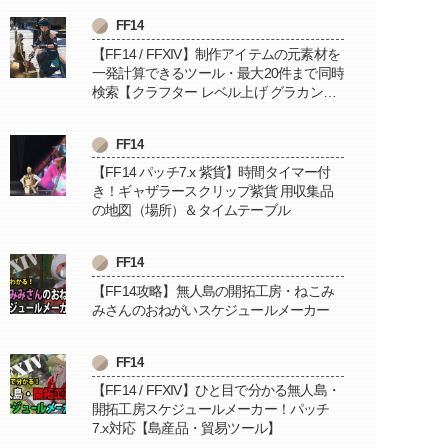
FF14
【FF14 / FFXIV】制作アイテムの元素材を
一発計算できるツール・最大20件まで同時
検索【クラフター レベル上げ グラカン納
品に便利】
FF14
【FF14 パッチ7.x 紫貨】時間タイマー付
き！ギャザラースクリップ紫貨 用収集品
の地図（場所）＆タイムテーブル
FF14
【FF14攻略】無人島の開拓工房・ねこみ
みさんのおねがいスケジュールメーカー
FF14
【FF14 / FFXIV】ひと目で分かる無人島・
開拓工房スケジュールメーカー！パッチ
7.x対応【島産品・貿易ツール】