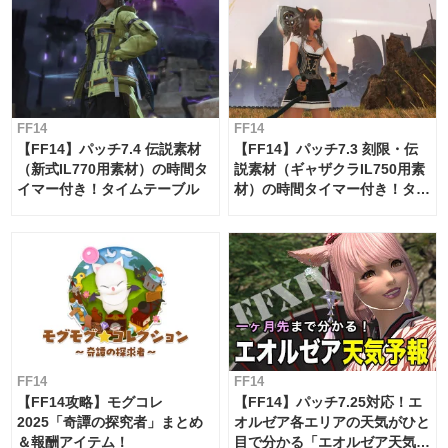
FF14
FF14
【FF14】パッチ7.4 伝説素材
【FF14】パッチ7.3 刻限・伝
（新式IL770用素材）の時間タ
説素材（ギャザクラIL750用素
イマー付き！タイムテーブル
材）の時間タイマー付き！タイ
ムテーブル
FF14
FF14
【FF14攻略】モグコレ
【FF14】パッチ7.25対応！エ
2025「奇譚の探究者」まとめ
オルゼア各エリアの天気がひと
＆報酬アイテム！
目で分かる「エオルゼア天気予