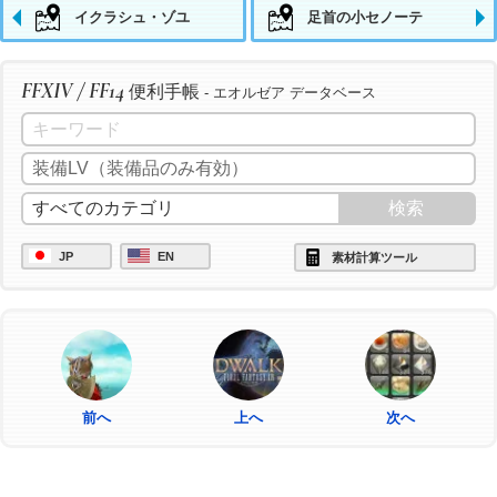
イクラシュ・ゾユ
足首の小セノーテ
FFXIV / FF14
便利手帳
- エオルゼア データベース
JP
EN
素材計算ツール
前へ
上へ
次へ