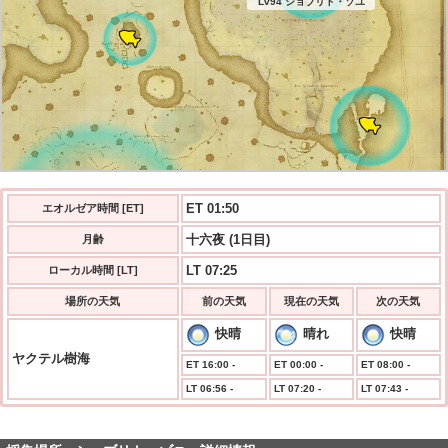
Lv94 ショブリト・ゾユ
ET 01:50
エオルゼア時間 [ET]
十六夜 (1日目)
月齢
LT 07:25
ローカル時間 [LT]
場所の天気
前の天気
現在の天気
次の天気
快晴
晴れ
快晴
ヤクテル樹海
ET 16:00 -
ET 00:00 -
ET 08:00 -
LT 06:56 -
LT 07:20 -
LT 07:43 -