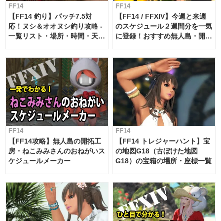
FF14
FF14
【FF14 釣り】パッチ7.5対
【FF14 / FFXIV】今週と来週
応！ヌシ＆オオヌシ釣り攻略 -
のスケジュール２週間分を一気
一覧リスト・場所・時間・天
に登録！おすすめ無人島・開拓
候・条件など まとめ
工房スケジュール【パッチ7.x
対応 / 毎週更新中】
FF14
FF14
【FF14攻略】無人島の開拓工
【FF14 トレジャーハント】宝
房・ねこみみさんのおねがいス
の地図G18（古ぼけた地図
ケジュールメーカー
G18）の宝箱の場所・座標一覧