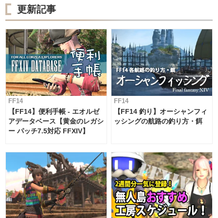
更新記事
FF14
FF14
【FF14】便利手帳 - エオルゼ
【FF14 釣り】オーシャンフィ
アデータベース【黄金のレガシ
ッシングの航路の釣り方・餌
ー パッチ7.5対応 FFXIV】