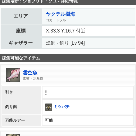
採集場所 : ショブリト・ゾユ - 詳細情報
ヤクテル樹海
エリア
ヨカ・トラル
座標
X:33.3 Y:16.7 付近
ギャザラー
漁師 - 釣り [Lv 94]
採集可能なアイテム
雲空魚
素材 > 水産物
!
引き
ミツバチ
釣り餌
万能ルアー
可能