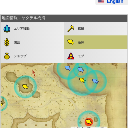
English
地図情報 - ヤクテル樹海
エリア移動
採掘
園芸
漁師
ショップ
モブ