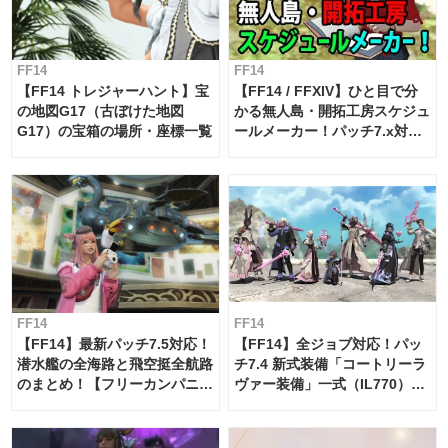
FF14
FF14
【FF14 トレジャーハント】宝
【FF14 / FFXIV】ひと目で分
の地図G17（古ぼけた地図
かる無人島・開拓工房スケジュ
G17）の宝箱の場所・座標一覧
ールメーカー！パッチ7.x対応
【島産品・貿易ツール】
FF14
FF14
【FF14】最新パッチ7.5対応！
【FF14】全ジョブ対応！パッ
潜水艦の全海路と飛空挺全航路
チ7.4 新式装備「コートリーラ
のまとめ！【フリーカンパニ
ヴァー装備」一式（IL770）の
ー・サブマリンボイジャー】
必要素材一覧