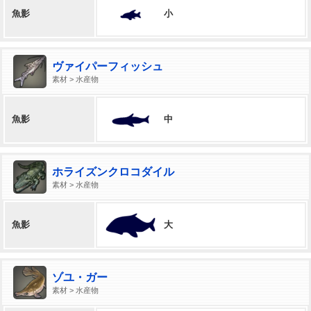
小
魚影
ヴァイパーフィッシュ
素材 > 水産物
中
魚影
ホライズンクロコダイル
素材 > 水産物
大
魚影
ゾユ・ガー
素材 > 水産物