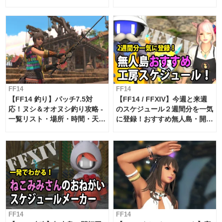
FF14
FF14
【FF14 釣り】パッチ7.5対
【FF14 / FFXIV】今週と来週
応！ヌシ＆オオヌシ釣り攻略 -
のスケジュール２週間分を一気
一覧リスト・場所・時間・天
に登録！おすすめ無人島・開拓
候・条件など まとめ
工房スケジュール【パッチ7.x
対応 / 毎週更新中】
FF14
FF14