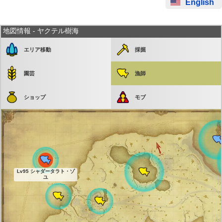
English
地図情報 - ヤクテル樹海
エリア移動
採掘
園芸
漁師
ショップ
モブ
Lv95 シャダータラト・ゾ
ユ