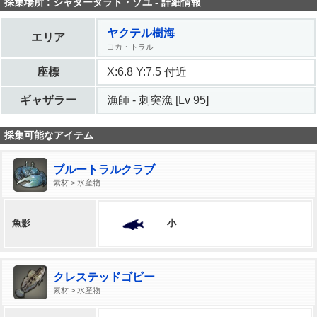
採集場所 : シャダータラト・ゾユ - 詳細情報
ヤクテル樹海
エリア
ヨカ・トラル
座標
X:6.8 Y:7.5 付近
ギャザラー
漁師 - 刺突漁 [Lv 95]
採集可能なアイテム
ブルートラルクラブ
素材 > 水産物
小
魚影
クレステッドゴビー
素材 > 水産物