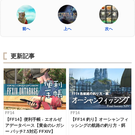
前へ
上へ
次へ
更新記事
FF14
FF14
【FF14】便利手帳 - エオルゼ
【FF14 釣り】オーシャンフィ
アデータベース【黄金のレガシ
ッシングの航路の釣り方・餌
ー パッチ7.5対応 FFXIV】