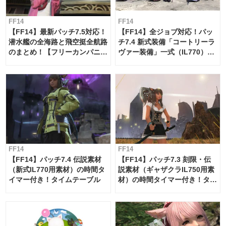
FF14
FF14
【FF14】最新パッチ7.5対応！
【FF14】全ジョブ対応！パッ
潜水艦の全海路と飛空挺全航路
チ7.4 新式装備「コートリーラ
のまとめ！【フリーカンパニ
ヴァー装備」一式（IL770）の
ー・サブマリンボイジャー】
必要素材一覧
FF14
FF14
【FF14】パッチ7.4 伝説素材
【FF14】パッチ7.3 刻限・伝
（新式IL770用素材）の時間タ
説素材（ギャザクラIL750用素
イマー付き！タイムテーブル
材）の時間タイマー付き！タイ
ムテーブル