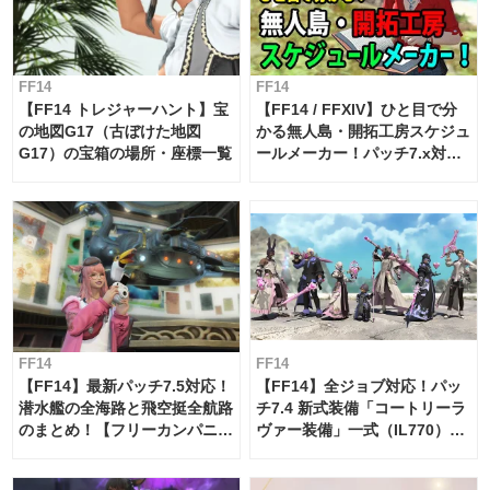
FF14
FF14
【FF14 トレジャーハント】宝
【FF14 / FFXIV】ひと目で分
の地図G17（古ぼけた地図
かる無人島・開拓工房スケジュ
G17）の宝箱の場所・座標一覧
ールメーカー！パッチ7.x対応
【島産品・貿易ツール】
FF14
FF14
【FF14】最新パッチ7.5対応！
【FF14】全ジョブ対応！パッ
潜水艦の全海路と飛空挺全航路
チ7.4 新式装備「コートリーラ
のまとめ！【フリーカンパニ
ヴァー装備」一式（IL770）の
ー・サブマリンボイジャー】
必要素材一覧