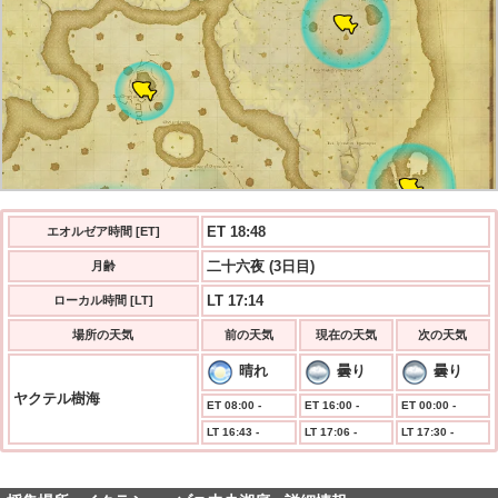
ET 18:49
エオルゼア時間 [ET]
二十六夜 (3日目)
月齢
LT 17:14
ローカル時間 [LT]
場所の天気
前の天気
現在の天気
次の天気
晴れ
曇り
曇り
ヤクテル樹海
ET 08:00 -
ET 16:00 -
ET 00:00 -
LT 16:43 -
LT 17:06 -
LT 17:30 -