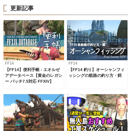
更新記事
FF14
FF14
【FF14】便利手帳 - エオルゼ
【FF14 釣り】オーシャンフィ
アデータベース【黄金のレガシ
ッシングの航路の釣り方・餌
ー パッチ7.5対応 FFXIV】