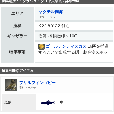
採集場所 : イクラシュ・ゾユ中央湖底 - 詳細情報
ヤクテル樹海
エリア
ヨカ・トラル
座標
X:31.5 Y:7.3 付近
ギャザラー
漁師 - 刺突漁 [Lv 100]
ゴールデンディスカス
16匹を捕獲
特筆事項
することで出現する隠し刺突漁スポッ
ト
採集可能なアイテム
フリルフィンゴビー
素材 > 水産物
中
魚影