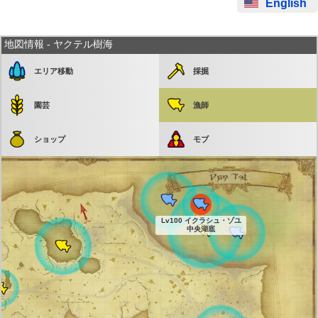
English
地図情報 - ヤクテル樹海
エリア移動
採掘
園芸
漁師
ショップ
モブ
Lv100 イクラシュ・ゾユ
中央湖底