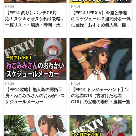
FF14
FF14
【FF14 釣り】パッチ7.5対
【FF14 / FFXIV】今週と来週
応！ヌシ＆オオヌシ釣り攻略 -
のスケジュール２週間分を一気
一覧リスト・場所・時間・天
に登録！おすすめ無人島・開拓
候・条件など まとめ
工房スケジュール【パッチ7.x
対応 / 毎週更新中】
FF14
FF14
【FF14攻略】無人島の開拓工
【FF14 トレジャーハント】宝
房・ねこみみさんのおねがいス
の地図G18（古ぼけた地図
ケジュールメーカー
G18）の宝箱の場所・座標一覧