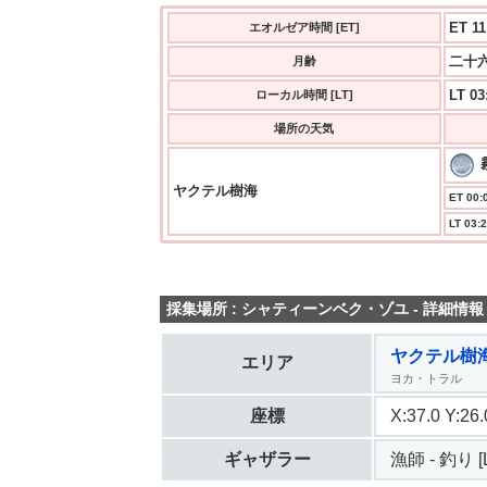
ET 11
エオルゼア時間 [ET]
二十六
月齢
LT 03
ローカル時間 [LT]
場所の天気
ヤクテル樹海
ET 00:0
LT 03:2
採集場所 : シャティーンベク・ゾユ - 詳細情報
ヤクテル樹
エリア
ヨカ・トラル
座標
X:37.0 Y:2
ギャザラー
漁師 - 釣り [L