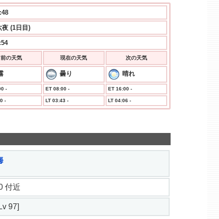
:48
夜 (1日目)
:54
前の天気
現在の天気
次の天気
霧
曇り
晴れ
0 -
ET 08:00 -
ET 16:00 -
0 -
LT 03:43 -
LT 04:06 -
海
6.0 付近
v 97]