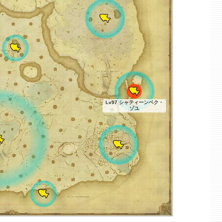
Lv97 シャティーンベク・
ゾユ