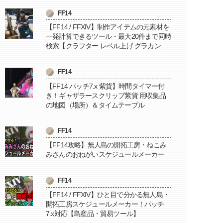
FF14
【FF14 / FFXIV】制作アイテムの元素材を
一発計算できるツール・最大20件まで同時
検索【クラフター レベル上げ グラカン納
品に便利】
FF14
【FF14 パッチ7.x 紫貨】時間タイマー付
き！ギャザラースクリップ紫貨 用収集品
の地図（場所）＆タイムテーブル
FF14
【FF14攻略】無人島の開拓工房・ねこみ
みさんのおねがいスケジュールメーカー
FF14
【FF14 / FFXIV】ひと目で分かる無人島・
開拓工房スケジュールメーカー！パッチ
7.x対応【島産品・貿易ツール】