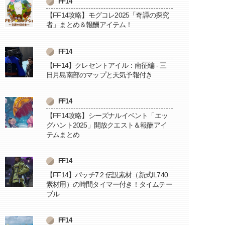
FF14
【FF14攻略】モグコレ2025「奇譚の探究
者」まとめ＆報酬アイテム！
FF14
【FF14】クレセントアイル：南征編 - 三
日月島南部のマップと天気予報付き
FF14
【FF14攻略】シーズナルイベント「エッ
グハント2025」開放クエスト＆報酬アイ
テムまとめ
FF14
【FF14】パッチ7.2 伝説素材（新式IL740
素材用）の時間タイマー付き！タイムテー
ブル
FF14