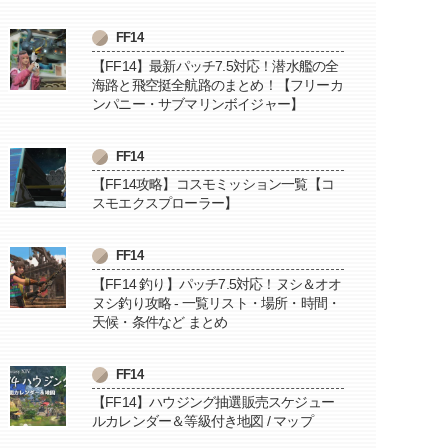
FF14
【FF14】最新パッチ7.5対応！潜水艦の全
海路と飛空挺全航路のまとめ！【フリーカ
ンパニー・サブマリンボイジャー】
FF14
【FF14攻略】コスモミッション一覧【コ
スモエクスプローラー】
FF14
【FF14 釣り】パッチ7.5対応！ヌシ＆オオ
ヌシ釣り攻略 - 一覧リスト・場所・時間・
天候・条件など まとめ
FF14
【FF14】ハウジング抽選販売スケジュー
ルカレンダー＆等級付き地図 / マップ