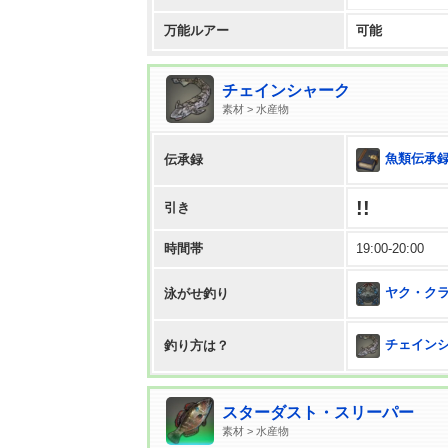
万能ルアー
可能
チェインシャーク
素材 > 水産物
魚類伝承録
伝承録
!!
引き
時間帯
19:00-20:00
ヤク・ク
泳がせ釣り
チェインシャ
釣り方は？
スターダスト・スリーパー
素材 > 水産物