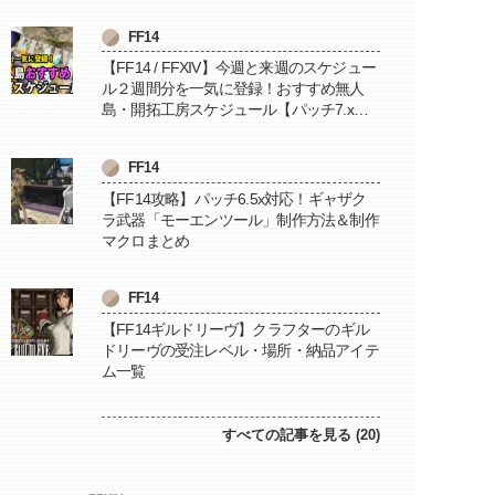
FF14
【FF14 / FFXIV】今週と来週のスケジュー
ル２週間分を一気に登録！おすすめ無人
島・開拓工房スケジュール【パッチ7.x対
応 / 毎週更新中】
FF14
【FF14攻略】パッチ6.5x対応！ギャザク
ラ武器「モーエンツール」制作方法＆制作
マクロまとめ
FF14
【FF14ギルドリーヴ】クラフターのギル
ドリーヴの受注レベル・場所・納品アイテ
ム一覧
すべての記事を見る (20)