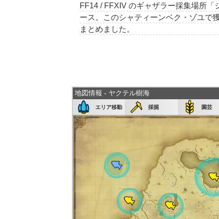
FF14 / FFXIV のギャザラー採
ース。このシャティーンベク・ゾユで
まとめました。
地図情報 - ヤクテル樹海
エリア移動
採掘
園芸