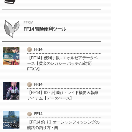
FFXIV
FF14 冒険便利ツール
FF14
【FF14】便利手帳 - エオルゼアデータベ
ース【黄金のレガシー パッチ7.5対応
FFXIV】
FF14
【FF14】ID・討滅戦・レイド概要＆報酬
アイテム【データベース】
FF14
【FF14 釣り】オーシャンフィッシングの
航路の釣り方・餌