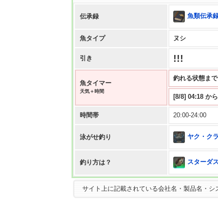
魚類伝承録
伝承録
魚タイプ
ヌシ
!!!
引き
釣れる状態まで 0:
魚タイマー
天気＋時間
[8/8] 04:18
時間帯
20:00-24:00
ヤク・ク
泳がせ釣り
スターダス
釣り方は？
サイト上に記載されている会社名・製品名・シ