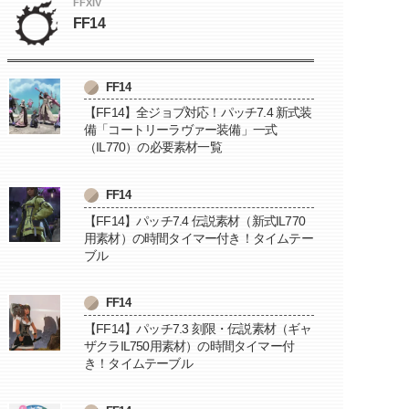
FFXIV
FF14
FF14
【FF14】全ジョブ対応！パッチ7.4 新式装
備「コートリーラヴァー装備」一式
（IL770）の必要素材一覧
FF14
【FF14】パッチ7.4 伝説素材（新式IL770
用素材）の時間タイマー付き！タイムテー
ブル
FF14
【FF14】パッチ7.3 刻限・伝説素材（ギャ
ザクラIL750用素材）の時間タイマー付
き！タイムテーブル