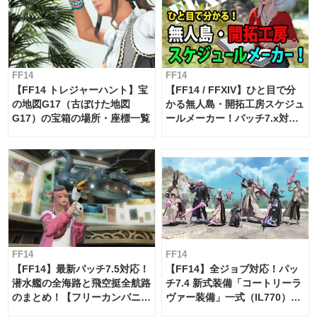
FF14
FF14
【FF14 トレジャーハント】宝
【FF14 / FFXIV】ひと目で分
の地図G17（古ぼけた地図
かる無人島・開拓工房スケジュ
G17）の宝箱の場所・座標一覧
ールメーカー！パッチ7.x対応
【島産品・貿易ツール】
FF14
FF14
【FF14】最新パッチ7.5対応！
【FF14】全ジョブ対応！パッ
潜水艦の全海路と飛空挺全航路
チ7.4 新式装備「コートリーラ
のまとめ！【フリーカンパニ
ヴァー装備」一式（IL770）の
ー・サブマリンボイジャー】
必要素材一覧