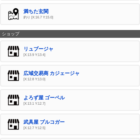
満ちた玄関
釣り [X:16.7 Y:15.0]
ショップ
リュブージャ
[X:13.9 Y:13.4]
広域交易商 カジェージャ
[X:12.8 Y:13.0]
よろず屋 ゴーペル
[X:13.1 Y:12.7]
武具屋 ブルコガー
[X:12.7 Y:12.5]