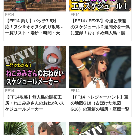
FF14
FF14
【FF14 釣り】パッチ7.5対
【FF14 / FFXIV】今週と来週
応！ヌシ＆オオヌシ釣り攻略 -
のスケジュール２週間分を一気
一覧リスト・場所・時間・天
に登録！おすすめ無人島・開拓
候・条件など まとめ
工房スケジュール【パッチ7.x
対応 / 毎週更新中】
FF14
FF14
【FF14攻略】無人島の開拓工
【FF14 トレジャーハント】宝
房・ねこみみさんのおねがいス
の地図G18（古ぼけた地図
ケジュールメーカー
G18）の宝箱の場所・座標一覧