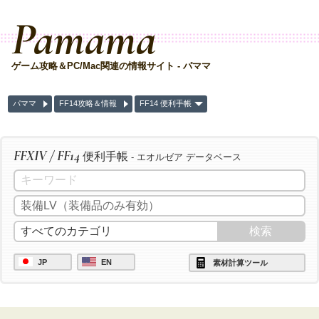
Pamama
ゲーム攻略＆PC/Mac関連の情報サイト - パママ
パママ
FF14攻略＆情報
FF14 便利手帳
FFXIV / FF14
便利手帳
- エオルゼア データベース
JP
EN
素材計算ツール