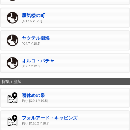
蜃気楼の町
[X:17.5 Y:12.2]
ヤクテル樹海
[X:4.7 Y:10.6]
オルコ・パチャ
[X:7.7 Y:12.6]
採集 / 漁師
嘴休めの泉
釣り [X:9.1 Y:10.5]
フォルアード・キャビンズ
釣り [X:10.2 Y:18.7]