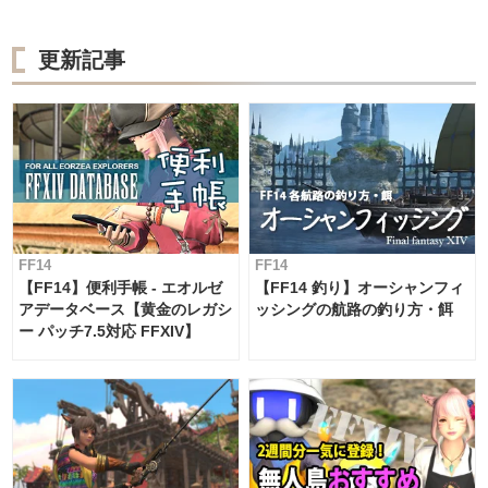
更新記事
FF14
FF14
【FF14】便利手帳 - エオルゼ
【FF14 釣り】オーシャンフィ
アデータベース【黄金のレガシ
ッシングの航路の釣り方・餌
ー パッチ7.5対応 FFXIV】