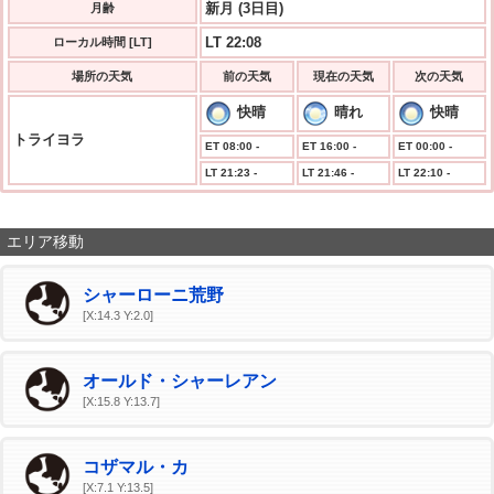
新月 (3日目)
月齢
LT 22:08
ローカル時間 [LT]
場所の天気
前の天気
現在の天気
次の天気
快晴
晴れ
快晴
トライヨラ
ET 08:00 -
ET 16:00 -
ET 00:00 -
LT 21:23 -
LT 21:46 -
LT 22:10 -
エリア移動
シャーローニ荒野
[X:14.3 Y:2.0]
オールド・シャーレアン
[X:15.8 Y:13.7]
コザマル・カ
[X:7.1 Y:13.5]