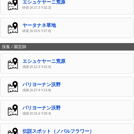
エシュケヤーニ荒原
砕岩 [X:17.3 Y:32.2]
ヤータナネ草地
砕岩 [X:23.5 Y:27.0]
採集 / 園芸師
エシュケヤーニ荒原
伐採 [X:12.3 Y:22.0]
パリヨーナン沃野
伐採 [X:27.4 Y:13.8]
パリヨーナン沃野
伐採 [X:31.6 Y:20.4]
伝説スポット（ノパルフラワー）