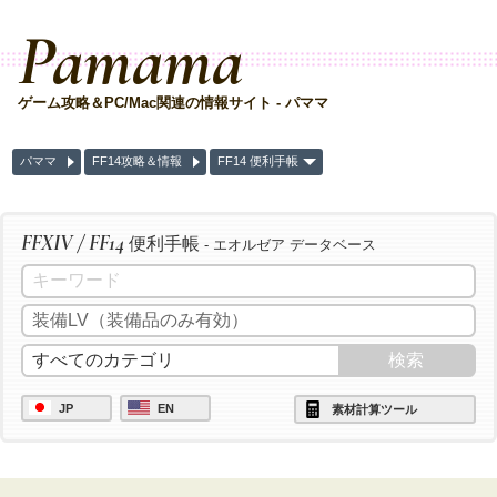
Pamama
ゲーム攻略＆PC/Mac関連の情報サイト - パママ
パママ
FF14攻略＆情報
FF14 便利手帳
FFXIV / FF14
便利手帳
- エオルゼア データベース
JP
EN
素材計算ツール