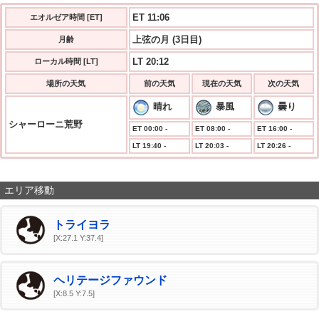
ET 11:06
エオルゼア時間 [ET]
上弦の月 (3日目)
月齢
LT 20:12
ローカル時間 [LT]
場所の天気
前の天気
現在の天気
次の天気
晴れ
暴風
曇り
シャーローニ荒野
ET 00:00 -
ET 08:00 -
ET 16:00 -
LT 19:40 -
LT 20:03 -
LT 20:26 -
エリア移動
トライヨラ
[X:27.1 Y:37.4]
ヘリテージファウンド
[X:8.5 Y:7.5]