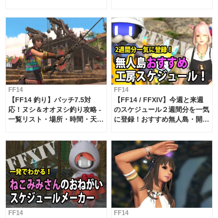
FF14
FF14
【FF14 釣り】パッチ7.5対
【FF14 / FFXIV】今週と来週
応！ヌシ＆オオヌシ釣り攻略 -
のスケジュール２週間分を一気
一覧リスト・場所・時間・天
に登録！おすすめ無人島・開拓
候・条件など まとめ
工房スケジュール【パッチ7.x
対応 / 毎週更新中】
FF14
FF14