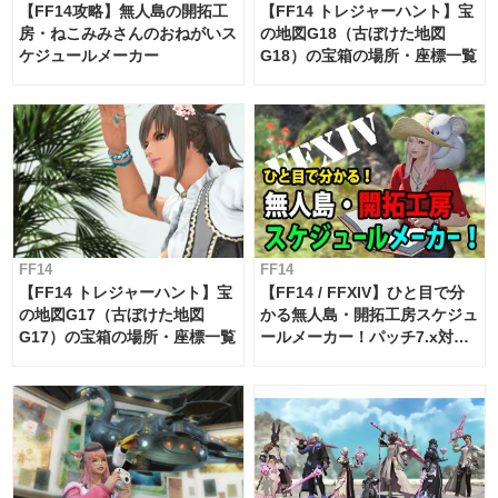
【FF14攻略】無人島の開拓工
【FF14 トレジャーハント】宝
房・ねこみみさんのおねがいス
の地図G18（古ぼけた地図
ケジュールメーカー
G18）の宝箱の場所・座標一覧
FF14
FF14
【FF14 トレジャーハント】宝
【FF14 / FFXIV】ひと目で分
の地図G17（古ぼけた地図
かる無人島・開拓工房スケジュ
G17）の宝箱の場所・座標一覧
ールメーカー！パッチ7.x対応
【島産品・貿易ツール】