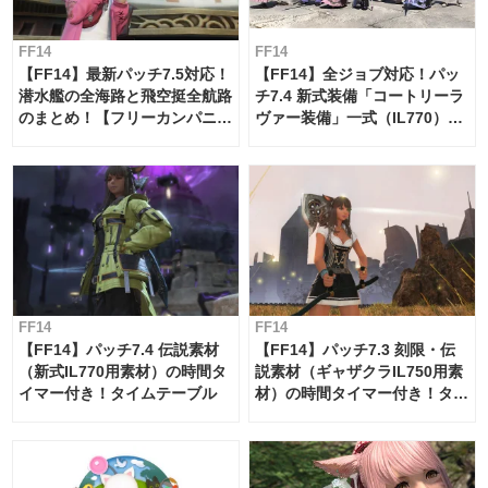
FF14
FF14
【FF14】最新パッチ7.5対応！
【FF14】全ジョブ対応！パッ
潜水艦の全海路と飛空挺全航路
チ7.4 新式装備「コートリーラ
のまとめ！【フリーカンパニ
ヴァー装備」一式（IL770）の
ー・サブマリンボイジャー】
必要素材一覧
FF14
FF14
【FF14】パッチ7.4 伝説素材
【FF14】パッチ7.3 刻限・伝
（新式IL770用素材）の時間タ
説素材（ギャザクラIL750用素
イマー付き！タイムテーブル
材）の時間タイマー付き！タイ
ムテーブル