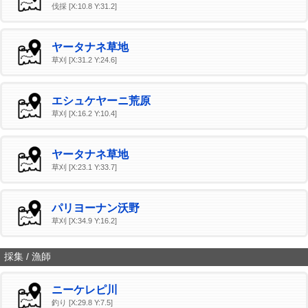
伐採 [X:10.8 Y:31.2]
ヤータナネ草地
草刈 [X:31.2 Y:24.6]
エシュケヤーニ荒原
草刈 [X:16.2 Y:10.4]
ヤータナネ草地
草刈 [X:23.1 Y:33.7]
パリヨーナン沃野
草刈 [X:34.9 Y:16.2]
採集 / 漁師
ニーケレピ川
釣り [X:29.8 Y:7.5]