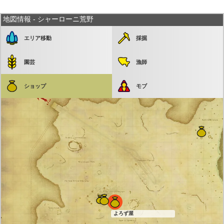
地図情報 - シャーローニ荒野
エリア移動
採掘
園芸
漁師
ショップ
モブ
よろず屋