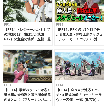
FF14
FF14
【FF14 トレジャーハント】宝
【FF14 / FFXIV】ひと目で分
の地図G17（古ぼけた地図
かる無人島・開拓工房スケジュ
G17）の宝箱の場所・座標一覧
ールメーカー！パッチ7.x対応
【島産品・貿易ツール】
FF14
FF14
【FF14】最新パッチ7.5対応！
【FF14】全ジョブ対応！パッ
潜水艦の全海路と飛空挺全航路
チ7.4 新式装備「コートリーラ
のまとめ！【フリーカンパニ
ヴァー装備」一式（IL770）の
ー・サブマリンボイジャー】
必要素材一覧