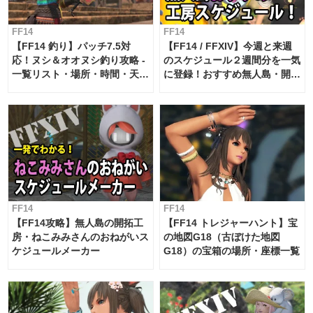
FF14
FF14
【FF14 釣り】パッチ7.5対
【FF14 / FFXIV】今週と来週
応！ヌシ＆オオヌシ釣り攻略 -
のスケジュール２週間分を一気
一覧リスト・場所・時間・天
に登録！おすすめ無人島・開拓
候・条件など まとめ
工房スケジュール【パッチ7.x
対応 / 毎週更新中】
FF14
FF14
【FF14攻略】無人島の開拓工
【FF14 トレジャーハント】宝
房・ねこみみさんのおねがいス
の地図G18（古ぼけた地図
ケジュールメーカー
G18）の宝箱の場所・座標一覧