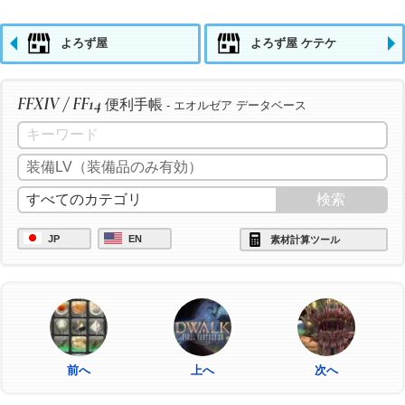
よろず屋
よろず屋 ケテケ
FFXIV / FF14
便利手帳
- エオルゼア データベース
JP
EN
素材計算ツール
前へ
上へ
次へ