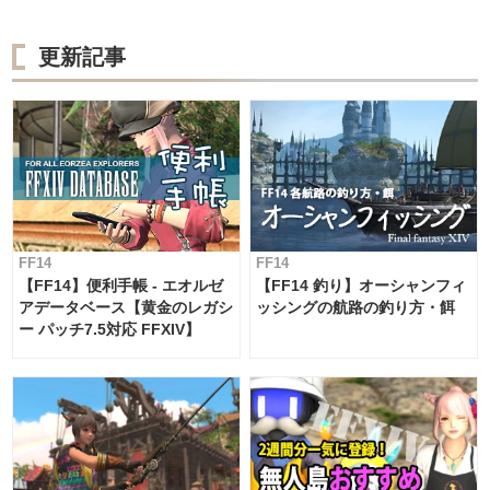
更新記事
FF14
FF14
【FF14】便利手帳 - エオルゼ
【FF14 釣り】オーシャンフィ
アデータベース【黄金のレガシ
ッシングの航路の釣り方・餌
ー パッチ7.5対応 FFXIV】