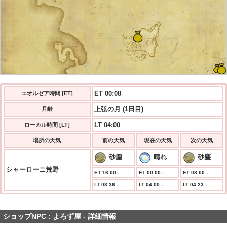
ET 00:08
エオルゼア時間 [ET]
上弦の月 (1日目)
月齢
LT 04:00
ローカル時間 [LT]
場所の天気
前の天気
現在の天気
次の天気
砂塵
晴れ
砂塵
シャーローニ荒野
ET 16:00 -
ET 00:00 -
ET 08:00 -
LT 03:36 -
LT 04:00 -
LT 04:23 -
ショップNPC : よろず屋 - 詳細情報