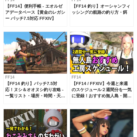
【FF14】便利手帳 - エオルゼ
【FF14 釣り】オーシャンフィ
アデータベース【黄金のレガシ
ッシングの航路の釣り方・餌
ー パッチ7.5対応 FFXIV】
FF14
FF14
【FF14 釣り】パッチ7.5対
【FF14 / FFXIV】今週と来週
応！ヌシ＆オオヌシ釣り攻略 -
のスケジュール２週間分を一気
一覧リスト・場所・時間・天
に登録！おすすめ無人島・開拓
候・条件など まとめ
工房スケジュール【パッチ7.x
対応 / 毎週更新中】