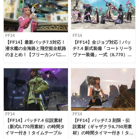
FF14
FF14
【FF14】最新パッチ7.5対応！
【FF14】全ジョブ対応！パッ
潜水艦の全海路と飛空挺全航路
チ7.4 新式装備「コートリーラ
のまとめ！【フリーカンパニ
ヴァー装備」一式（IL770）の
ー・サブマリンボイジャー】
必要素材一覧
FF14
FF14
【FF14】パッチ7.4 伝説素材
【FF14】パッチ7.3 刻限・伝
（新式IL770用素材）の時間タ
説素材（ギャザクラIL750用素
イマー付き！タイムテーブル
材）の時間タイマー付き！タイ