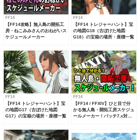
FF14
FF14
【FF14攻略】無人島の開拓工
【FF14 トレジャーハント】宝
房・ねこみみさんのおねがいス
の地図G18（古ぼけた地図
ケジュールメーカー
G18）の宝箱の場所・座標一覧
FF14
FF14
【FF14 トレジャーハント】宝
【FF14 / FFXIV】ひと目で分
の地図G17（古ぼけた地図
かる無人島・開拓工房スケジュ
G17）の宝箱の場所・座標一覧
ールメーカー！パッチ7.x対応
【島産品・貿易ツール】