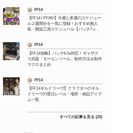
FF14
【FF14 / FFXIV】今週と来週のスケジュー
ル２週間分を一気に登録！おすすめ無人
島・開拓工房スケジュール【パッチ7.x対
応 / 毎週更新中】
FF14
【FF14攻略】パッチ6.5x対応！ギャザク
ラ武器「モーエンツール」制作方法＆制作
マクロまとめ
FF14
【FF14ギルドリーヴ】クラフターのギル
ドリーヴの受注レベル・場所・納品アイテ
ム一覧
すべての記事を見る (20)