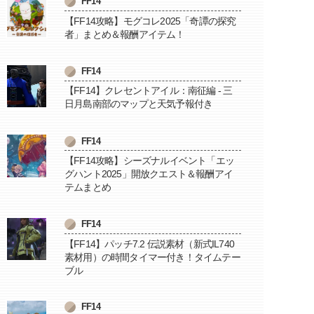
FF14
【FF14攻略】モグコレ2025「奇譚の探究
者」まとめ＆報酬アイテム！
FF14
【FF14】クレセントアイル：南征編 - 三
日月島南部のマップと天気予報付き
FF14
【FF14攻略】シーズナルイベント「エッ
グハント2025」開放クエスト＆報酬アイ
テムまとめ
FF14
【FF14】パッチ7.2 伝説素材（新式IL740
素材用）の時間タイマー付き！タイムテー
ブル
FF14