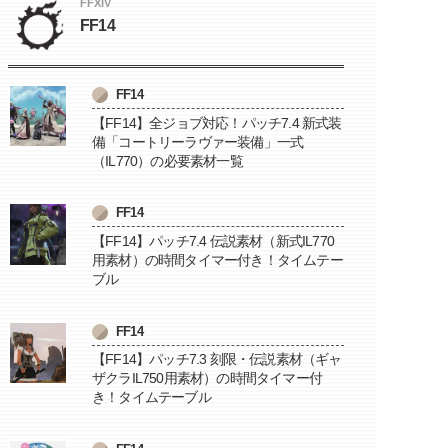
FFXIV
FF14
FF14
【FF14】全ジョブ対応！パッチ7.4 新式装
備「コートリーラヴァー装備」一式
（IL770）の必要素材一覧
FF14
【FF14】パッチ7.4 伝説素材（新式IL770
用素材）の時間タイマー付き！タイムテー
ブル
FF14
【FF14】パッチ7.3 刻限・伝説素材（ギャ
ザクラIL750用素材）の時間タイマー付
き！タイムテーブル