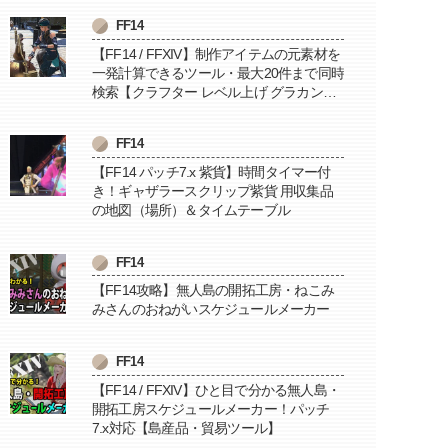
FF14
【FF14 / FFXIV】制作アイテムの元素材を
一発計算できるツール・最大20件まで同時
検索【クラフター レベル上げ グラカン納
品に便利】
FF14
【FF14 パッチ7.x 紫貨】時間タイマー付
き！ギャザラースクリップ紫貨 用収集品
の地図（場所）＆タイムテーブル
FF14
【FF14攻略】無人島の開拓工房・ねこみ
みさんのおねがいスケジュールメーカー
FF14
【FF14 / FFXIV】ひと目で分かる無人島・
開拓工房スケジュールメーカー！パッチ
7.x対応【島産品・貿易ツール】