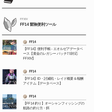
FFXIV
FF14 冒険便利ツール
FF14
【FF14】便利手帳 - エオルゼアデータベ
ース【黄金のレガシー パッチ7.5対応
FFXIV】
FF14
【FF14】ID・討滅戦・レイド概要＆報酬
アイテム【データベース】
FF14
【FF14 釣り】オーシャンフィッシングの
航路の釣り方・餌