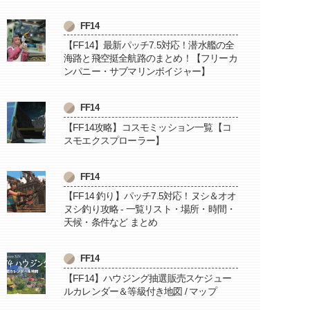
FF14
【FF14】最新パッチ7.5対応！潜水艦の全
海路と飛空挺全航路のまとめ！【フリーカ
ンパニー・サブマリンボイジャー】
FF14
【FF14攻略】コスモミッション一覧【コ
スモエクスプローラー】
FF14
【FF14 釣り】パッチ7.5対応！ヌシ＆オオ
ヌシ釣り攻略 - 一覧リスト・場所・時間・
天候・条件など まとめ
FF14
【FF14】ハウジング抽選販売スケジュー
ルカレンダー＆等級付き地図 / マップ