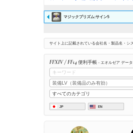
マジックプリズム:サイン5
サイト上に記載されている会社名・製品名・シ
FFXIV / FF14
便利手帳
- エオルゼア デー
JP
EN