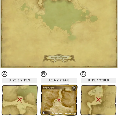
A
B
C
X:25.3 Y:15.9
X:14.2 Y:14.0
X:15.7 Y:10.8