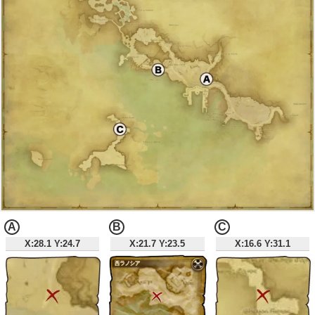
A
B
C
X:28.1 Y:24.7
X:21.7 Y:23.5
X:16.6 Y:31.1