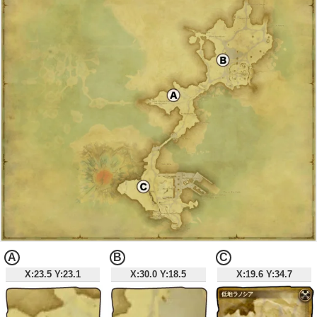
A
B
C
X:23.5 Y:23.1
X:30.0 Y:18.5
X:19.6 Y:34.7