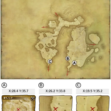
A
B
C
X:28.4 Y:35.7
X:26.2 Y:33.8
X:19.5 Y:35.2