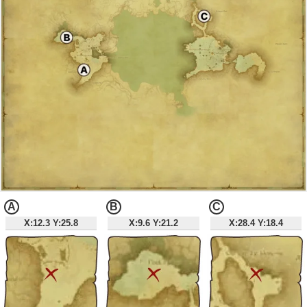
A
B
C
X:12.3 Y:25.8
X:9.6 Y:21.2
X:28.4 Y:18.4