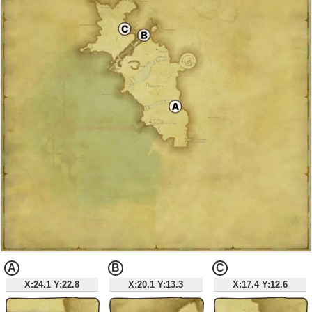
宝の地図G3 - 南ザナラーン / 場所・座標
宝の地図G3 - クルザス中央高地 / 場所・座標
宝の地図G3 - モードゥナ / 場所・座標
宝の地図G3で獲得できるアイテム
FF14 全宝の地図の座標一覧
A
B
C
X:24.1 Y:22.8
X:20.1 Y:13.3
X:17.4 Y:12.6