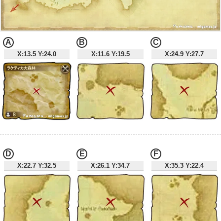
A
B
C
X:13.5 Y:24.0
X:11.6 Y:19.5
X:24.9 Y:27.7
D
E
F
X:22.7 Y:32.5
X:26.1 Y:34.7
X:35.3 Y:22.4