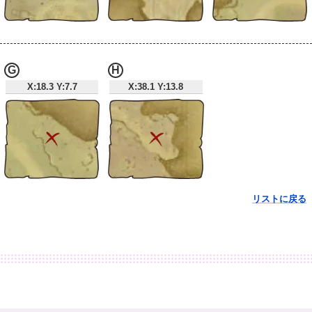
G
H
X:18.3 Y:7.7
X:38.1 Y:13.8
リストに戻る