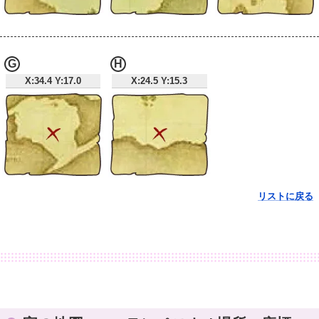
G
H
X:34.4 Y:17.0
X:24.5 Y:15.3
リストに戻る