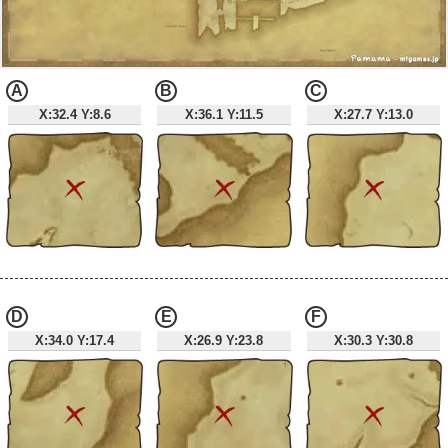
A
B
C
X:32.4 Y:8.6
X:36.1 Y:11.5
X:27.7 Y:13.0
D
E
F
X:34.0 Y:17.4
X:26.9 Y:23.8
X:30.3 Y:30.8