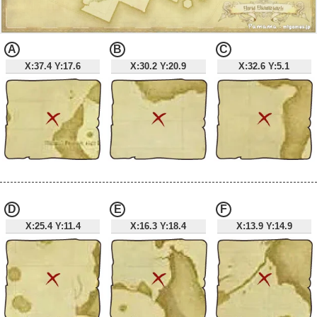
A
B
C
X:37.4 Y:17.6
X:30.2 Y:20.9
X:32.6 Y:5.1
D
E
F
X:25.4 Y:11.4
X:16.3 Y:18.4
X:13.9 Y:14.9