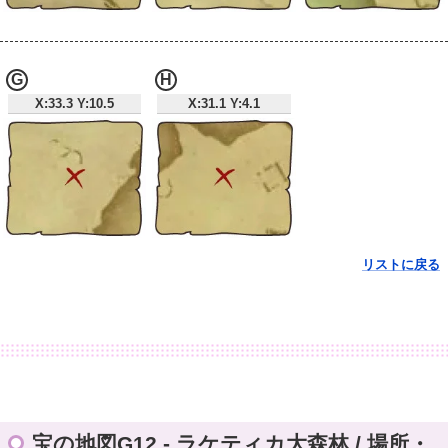
G
H
X:33.3 Y:10.5
X:31.1 Y:4.1
リストに戻る
宝の地図G12 - ラケティカ大森林 / 場所・