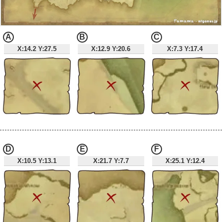
A
B
C
X:14.2 Y:27.5
X:12.9 Y:20.6
X:7.3 Y:17.4
D
E
F
X:10.5 Y:13.1
X:21.7 Y:7.7
X:25.1 Y:12.4