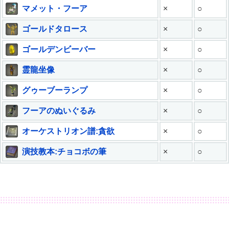
マメット・フーア
×
○
ゴールドタロース
×
○
ゴールデンビーバー
×
○
霊龍坐像
×
○
グゥーブーランプ
×
○
フーアのぬいぐるみ
×
○
オーケストリオン譜:貪欲
×
○
演技教本:チョコボの筆
×
○