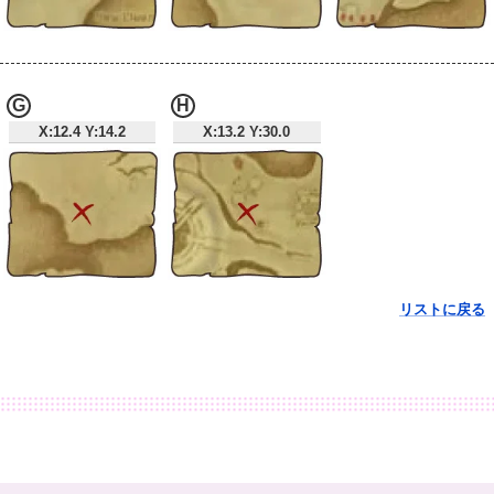
G
H
X:12.4 Y:14.2
X:13.2 Y:30.0
リストに戻る