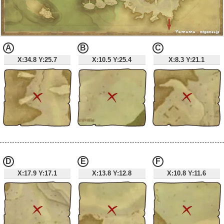
A
B
C
X:34.8 Y:25.7
X:10.5 Y:25.4
X:8.3 Y:21.1
D
E
F
X:17.9 Y:17.1
X:13.8 Y:12.8
X:10.8 Y:11.6