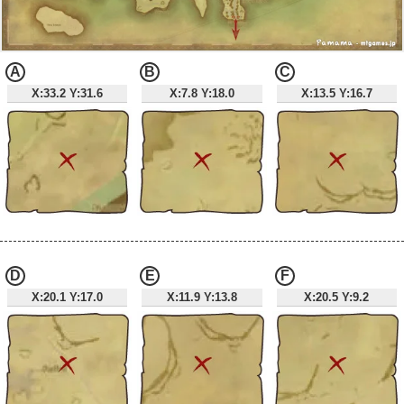
A
B
C
X:33.2 Y:31.6
X:7.8 Y:18.0
X:13.5 Y:16.7
D
E
F
X:20.1 Y:17.0
X:11.9 Y:13.8
X:20.5 Y:9.2