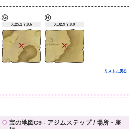
G
H
X:25.2 Y:9.6
X:32.9 Y:8.0
リストに戻る
宝の地図G9 - アジムステップ / 場所・座