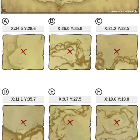
A
B
C
X:34.5 Y:28.6
X:26.0 Y:35.8
X:21.2 Y:32.5
D
E
F
X:11.1 Y:35.7
X:9.7 Y:27.5
X:10.6 Y:19.8