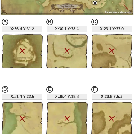
A
B
C
X:36.4 Y:31.2
X:30.1 Y:38.4
X:23.1 Y:33.0
D
E
F
X:31.4 Y:22.6
X:38.4 Y:18.8
X:20.8 Y:6.3