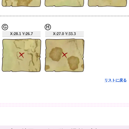
G
H
X:28.1 Y:26.7
X:27.0 Y:33.3
リストに戻る