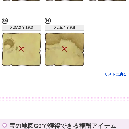
G
H
X:27.2 Y:19.2
X:16.7 Y:9.8
リストに戻る
宝の地図G9で獲得できる報酬アイテム