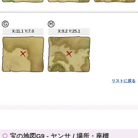
G
H
X:11.1 Y:7.0
X:9.2 Y:25.1
リストに戻る
宝の地図G9 - ヤンサ / 場所・座標