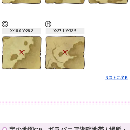
G
H
X:18.0 Y:28.2
X:27.1 Y:32.5
リストに戻る
宝の地図G9 - ギラバニア湖畔地帯 / 場所・