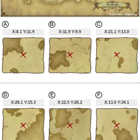
A
B
C
X:8.1 Y:11.9
X:11.9 Y:9.9
X:21.1 Y:13.0
D
E
F
X:28.1 Y:15.3
X:12.5 Y:26.2
X:13.0 Y:34.1