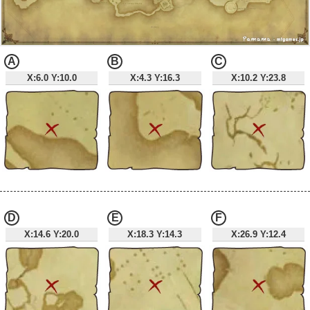
A
B
C
X:6.0 Y:10.0
X:4.3 Y:16.3
X:10.2 Y:23.8
D
E
F
X:14.6 Y:20.0
X:18.3 Y:14.3
X:26.9 Y:12.4