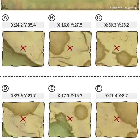
A
B
C
X:24.2 Y:35.4
X:16.0 Y:27.5
X:30.3 Y:23.2
D
E
F
X:23.9 Y:21.7
X:17.1 Y:15.3
X:21.4 Y:8.7