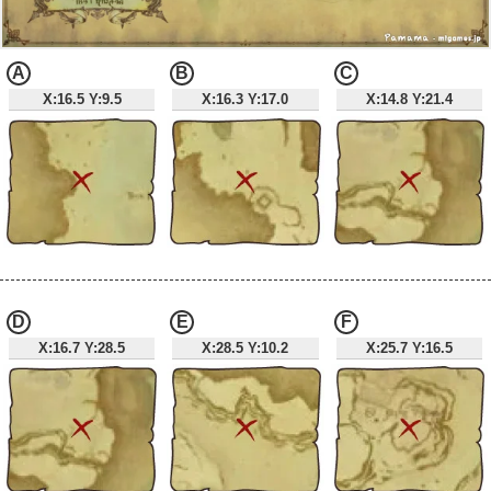
A
B
C
X:16.5 Y:9.5
X:16.3 Y:17.0
X:14.8 Y:21.4
D
E
F
X:16.7 Y:28.5
X:28.5 Y:10.2
X:25.7 Y:16.5