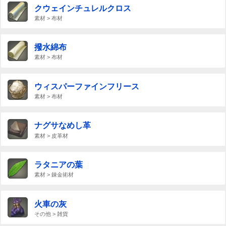
クウェインチュレルクロス
素材 > 布材
撥水綿布
素材 > 布材
ウィスパーファインフリース
素材 > 布材
ナグサなめし革
素材 > 皮革材
ラタニアの葉
素材 > 錬金術材
火車の灰
その他 > 雑貨