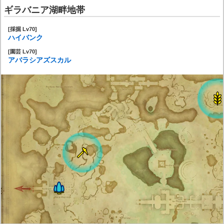
ギラバニア湖畔地帯
[採掘 Lv70]
ハイバンク
[園芸 Lv70]
アバラシアズスカル