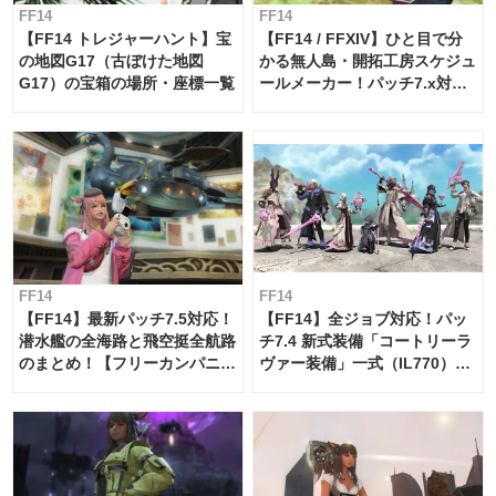
FF14
FF14
【FF14 トレジャーハント】宝
【FF14 / FFXIV】ひと目で分
の地図G17（古ぼけた地図
かる無人島・開拓工房スケジュ
G17）の宝箱の場所・座標一覧
ールメーカー！パッチ7.x対応
【島産品・貿易ツール】
FF14
FF14
【FF14】最新パッチ7.5対応！
【FF14】全ジョブ対応！パッ
潜水艦の全海路と飛空挺全航路
チ7.4 新式装備「コートリーラ
のまとめ！【フリーカンパニ
ヴァー装備」一式（IL770）の
ー・サブマリンボイジャー】
必要素材一覧