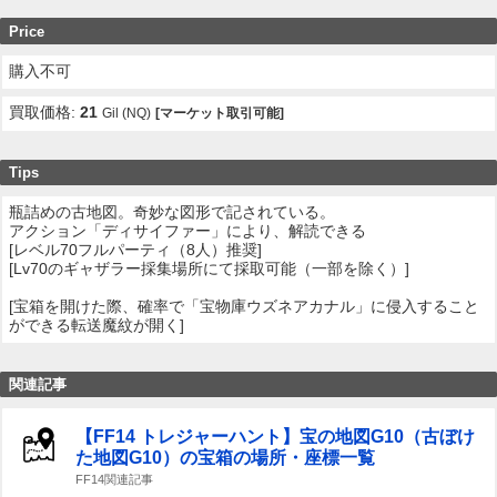
Price
購入不可
買取価格:
21
Gil (NQ)
[マーケット取引可能]
Tips
瓶詰めの古地図。奇妙な図形で記されている。
アクション「ディサイファー」により、解読できる
[レベル70フルパーティ（8人）推奨]
[Lv70のギャザラー採集場所にて採取可能（一部を除く）]
[宝箱を開けた際、確率で「宝物庫ウズネアカナル」に侵入すること
ができる転送魔紋が開く]
関連記事
【FF14 トレジャーハント】宝の地図G10（古ぼけ
た地図G10）の宝箱の場所・座標一覧
FF14関連記事