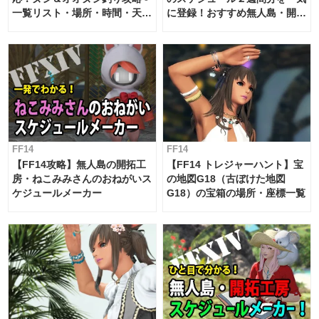
一覧リスト・場所・時間・天
に登録！おすすめ無人島・開拓
候・条件など まとめ
工房スケジュール【パッチ7.x
対応 / 毎週更新中】
FF14
FF14
【FF14攻略】無人島の開拓工
【FF14 トレジャーハント】宝
房・ねこみみさんのおねがいス
の地図G18（古ぼけた地図
ケジュールメーカー
G18）の宝箱の場所・座標一覧