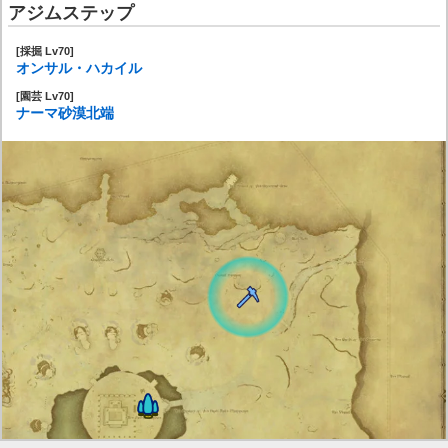
アジムステップ
[採掘 Lv70]
オンサル・ハカイル
[園芸 Lv70]
ナーマ砂漠北端