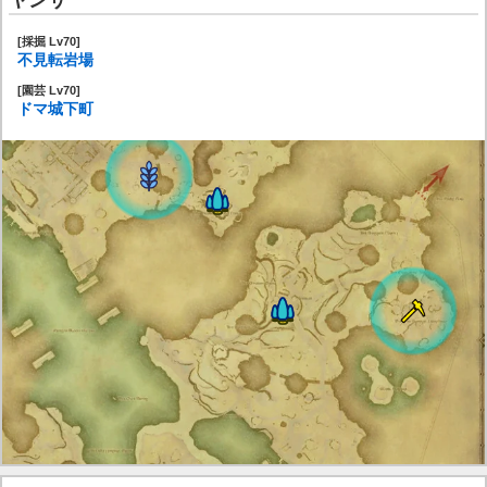
ヤンサ
[採掘 Lv70]
不見転岩場
[園芸 Lv70]
ドマ城下町