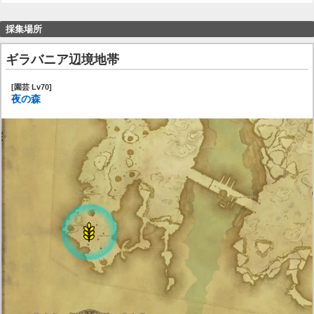
採集場所
ギラバニア辺境地帯
[園芸 Lv70]
夜の森