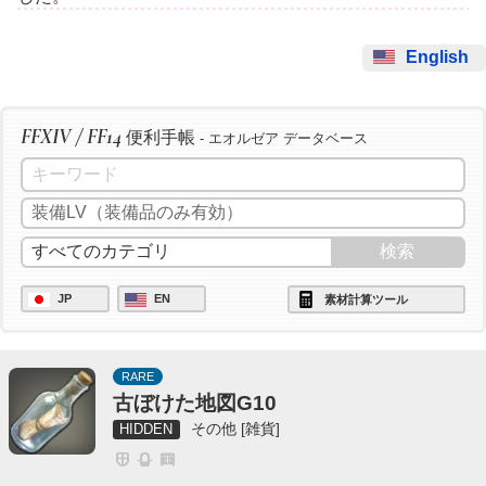
English
FFXIV / FF14
便利手帳
- エオルゼア データベース
JP
EN
素材計算ツール
RARE
古ぼけた地図G10
その他 [雑貨]
HIDDEN