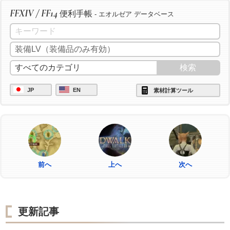
FFXIV / FF14
便利手帳
- エオルゼア データベース
JP
EN
素材計算ツール
前へ
上へ
次へ
更新記事