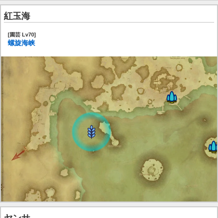
紅玉海
[園芸 Lv70]
螺旋海峡