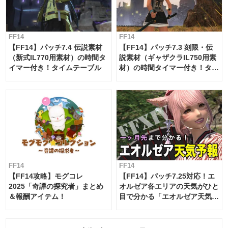
FF14
FF14
【FF14】パッチ7.4 伝説素材
【FF14】パッチ7.3 刻限・伝
（新式IL770用素材）の時間タ
説素材（ギャザクラIL750用素
イマー付き！タイムテーブル
材）の時間タイマー付き！タイ
ムテーブル
FF14
FF14
【FF14攻略】モグコレ
【FF14】パッチ7.25対応！エ
2025「奇譚の探究者」まとめ
オルゼア各エリアの天気がひと
＆報酬アイテム！
目で分かる「エオルゼア天気予
報」！