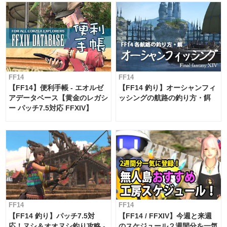
FF14
FF14
【FF14】便利手帳 - エオルゼ
【FF14 釣り】オーシャンフィ
アデータベース【黄金のレガシ
ッシングの航路の釣り方・餌
ー パッチ7.5対応 FFXIV】
FF14
FF14
【FF14 釣り】パッチ7.5対
【FF14 / FFXIV】今週と来週
応！ヌシ＆オオヌシ釣り攻略 -
のスケジュール２週間分を一気