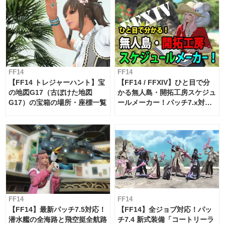
FF14
FF14
【FF14 トレジャーハント】宝
【FF14 / FFXIV】ひと目で分
の地図G17（古ぼけた地図
かる無人島・開拓工房スケジュ
G17）の宝箱の場所・座標一覧
ールメーカー！パッチ7.x対応
【島産品・貿易ツール】
FF14
FF14
【FF14】最新パッチ7.5対応！
【FF14】全ジョブ対応！パッ
潜水艦の全海路と飛空挺全航路
チ7.4 新式装備「コートリーラ