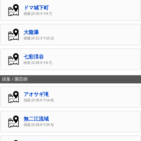
ドマ城下町
採掘 [X:20.4 Y:9.7]
大龍瀑
採掘 [X:12.3 Y:10.2]
七彩渓谷
砕岩 [X:28.9 Y:6.7]
採集 / 園芸師
アオサギ滝
伐採 [X:35.6 Y:14.8]
無二江流域
伐採 [X:28.8 Y:25.5]