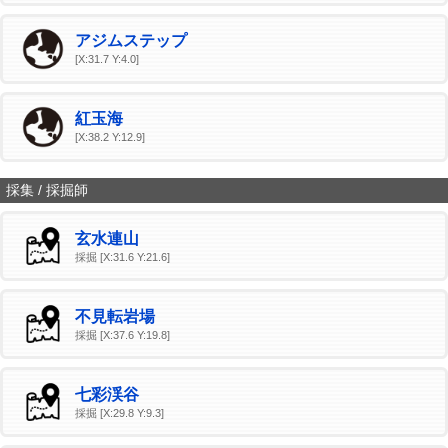
アジムステップ
[X:31.7 Y:4.0]
紅玉海
[X:38.2 Y:12.9]
採集 / 採掘師
玄水連山
採掘 [X:31.6 Y:21.6]
不見転岩場
採掘 [X:37.6 Y:19.8]
七彩渓谷
採掘 [X:29.8 Y:9.3]