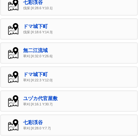
七彩渓谷
伐採 [X:28.6 Y:10.1]
ドマ城下町
伐採 [X:18.6 Y:14.3]
無二江流域
草刈 [X:32.0 Y:26.6]
ドマ城下町
草刈 [X:22.3 Y:12.0]
ユヅカ代官屋敷
草刈 [X:16.1 Y:30.7]
七彩渓谷
草刈 [X:28.0 Y:7.7]