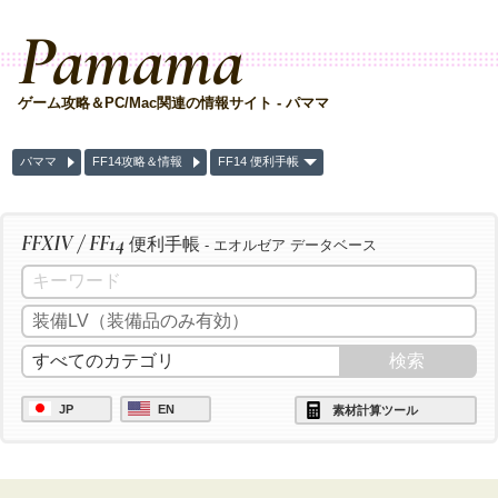
Pamama
ゲーム攻略＆PC/Mac関連の情報サイト - パママ
パママ
FF14攻略＆情報
FF14 便利手帳
FFXIV / FF14
便利手帳
- エオルゼア データベース
JP
EN
素材計算ツール