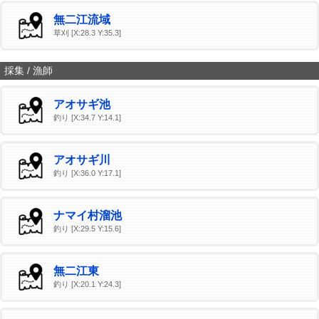
無二江流域
草刈 [X:28.3 Y:35.3]
採集 / 漁師
アオサギ池
釣り [X:34.7 Y:14.1]
アオサギ川
釣り [X:36.0 Y:17.1]
ナマイ村溜池
釣り [X:29.5 Y:15.6]
無二江東
釣り [X:20.1 Y:24.3]