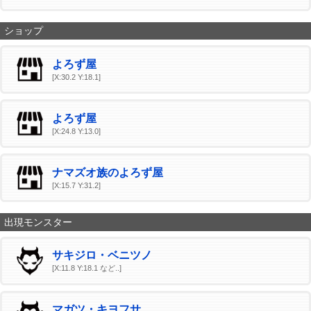
ショップ
よろず屋
[X:30.2 Y:18.1]
よろず屋
[X:24.8 Y:13.0]
ナマズオ族のよろず屋
[X:15.7 Y:31.2]
出現モンスター
サキジロ・ベニツノ
[X:11.8 Y:18.1 など..]
マガツ・キヨフサ