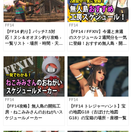
FF14
FF14
【FF14 釣り】パッチ7.5対
【FF14 / FFXIV】今週と来週
応！ヌシ＆オオヌシ釣り攻略 -
のスケジュール２週間分を一気
一覧リスト・場所・時間・天
に登録！おすすめ無人島・開拓
候・条件など まとめ
工房スケジュール【パッチ7.x
対応 / 毎週更新中】
FF14
FF14
【FF14攻略】無人島の開拓工
【FF14 トレジャーハント】宝
房・ねこみみさんのおねがいス
の地図G18（古ぼけた地図
ケジュールメーカー
G18）の宝箱の場所・座標一覧