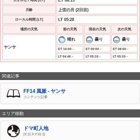
ET 06:19
エオルゼア時間 [ET]
上弦の月 (2日目)
月齢
LT 05:28
ローカル時間 [LT]
場所の天気
前の天気
現在の天気
次の天気
晴れ
曇り
曇り
ヤンサ
ET 16:00 -
ET 00:00 -
ET 08:00 -
LT 04:46 -
LT 05:10 -
LT 05:33 -
関連記事
FF14 風脈 - ヤンサ
コンテンツ記事
エリア移動
ドマ町人地
[X:11.6 Y:32.3]