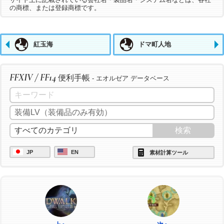
の商標、または登録商標です。
紅玉海
ドマ町人地
FFXIV / FF14
便利手帳
- エオルゼア データベース
JP
EN
素材計算ツール