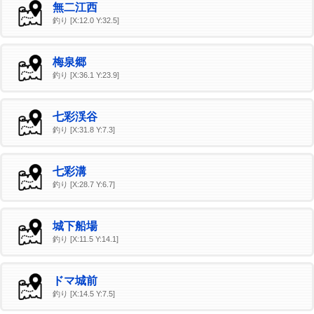
無二江西
釣り [X:12.0 Y:32.5]
梅泉郷
釣り [X:36.1 Y:23.9]
七彩渓谷
釣り [X:31.8 Y:7.3]
七彩溝
釣り [X:28.7 Y:6.7]
城下船場
釣り [X:11.5 Y:14.1]
ドマ城前
釣り [X:14.5 Y:7.5]