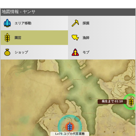
地図情報 - ヤンサ
終了まで 01:0
エリア移動
採掘
園芸
漁師
ショップ
モブ
発生まで 06:59
発生まで 01:09
Lv75 ユヅカ代官屋敷