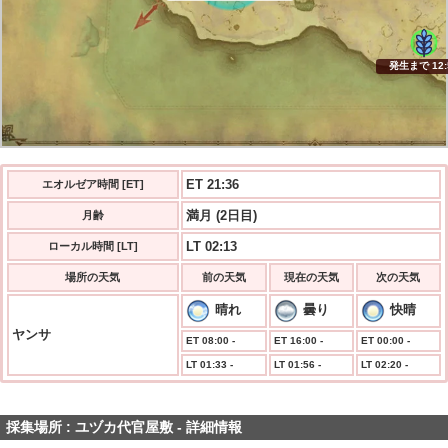
発生まで 12:
ET 21:36
エオルゼア時間 [ET]
満月 (2日目)
月齢
LT 02:13
ローカル時間 [LT]
場所の天気
前の天気
現在の天気
次の天気
晴れ
曇り
快晴
ヤンサ
ET 08:00 -
ET 16:00 -
ET 00:00 -
LT 01:33 -
LT 01:56 -
LT 02:20 -
採集場所 : ユヅカ代官屋敷 - 詳細情報