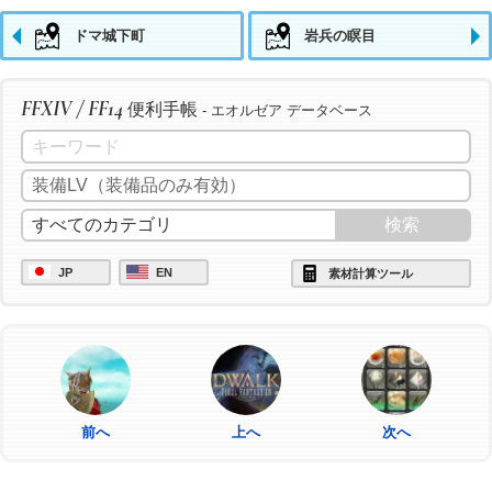
ドマ城下町
岩兵の瞑目
FFXIV / FF14
便利手帳
- エオルゼア データベース
JP
EN
素材計算ツール
前へ
上へ
次へ