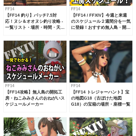
FF14
FF14
【FF14 釣り】パッチ7.5対
【FF14 / FFXIV】今週と来週
応！ヌシ＆オオヌシ釣り攻略 -
のスケジュール２週間分を一気
一覧リスト・場所・時間・天
に登録！おすすめ無人島・開拓
候・条件など まとめ
工房スケジュール【パッチ7.x
対応 / 毎週更新中】
FF14
FF14
【FF14攻略】無人島の開拓工
【FF14 トレジャーハント】宝
房・ねこみみさんのおねがいス
の地図G18（古ぼけた地図
ケジュールメーカー
G18）の宝箱の場所・座標一覧