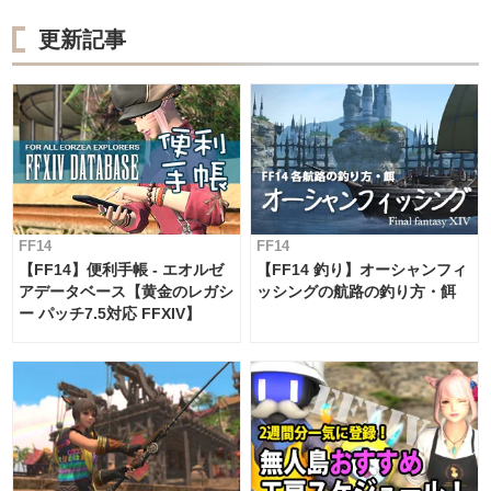
更新記事
FF14
FF14
【FF14】便利手帳 - エオルゼ
【FF14 釣り】オーシャンフィ
アデータベース【黄金のレガシ
ッシングの航路の釣り方・餌
ー パッチ7.5対応 FFXIV】