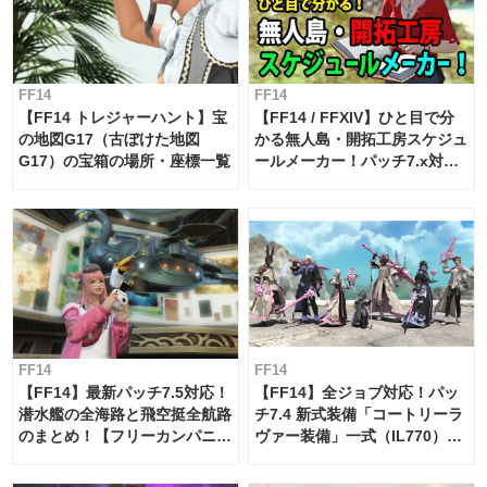
FF14
FF14
【FF14 トレジャーハント】宝
【FF14 / FFXIV】ひと目で分
の地図G17（古ぼけた地図
かる無人島・開拓工房スケジュ
G17）の宝箱の場所・座標一覧
ールメーカー！パッチ7.x対応
【島産品・貿易ツール】
FF14
FF14
【FF14】最新パッチ7.5対応！
【FF14】全ジョブ対応！パッ
潜水艦の全海路と飛空挺全航路
チ7.4 新式装備「コートリーラ
のまとめ！【フリーカンパニ
ヴァー装備」一式（IL770）の
ー・サブマリンボイジャー】
必要素材一覧