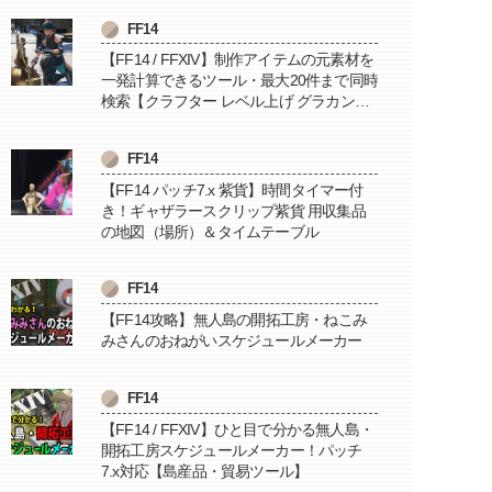
FF14
【FF14 / FFXIV】制作アイテムの元素材を
一発計算できるツール・最大20件まで同時
検索【クラフター レベル上げ グラカン納
品に便利】
FF14
【FF14 パッチ7.x 紫貨】時間タイマー付
き！ギャザラースクリップ紫貨 用収集品
の地図（場所）＆タイムテーブル
FF14
【FF14攻略】無人島の開拓工房・ねこみ
みさんのおねがいスケジュールメーカー
FF14
【FF14 / FFXIV】ひと目で分かる無人島・
開拓工房スケジュールメーカー！パッチ
7.x対応【島産品・貿易ツール】