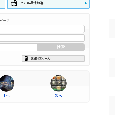
クムル星遺跡群
タベース
素材計算ツール
上へ
次へ