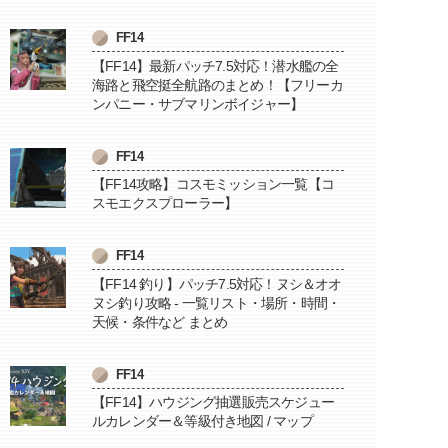
FF14
【FF14】最新パッチ7.5対応！潜水艦の全
海路と飛空挺全航路のまとめ！【フリーカ
ンパニー・サブマリンボイジャー】
FF14
【FF14攻略】コスモミッション一覧【コ
スモエクスプローラー】
FF14
【FF14 釣り】パッチ7.5対応！ヌシ＆オオ
ヌシ釣り攻略 - 一覧リスト・場所・時間・
天候・条件など まとめ
FF14
【FF14】ハウジング抽選販売スケジュー
ルカレンダー＆等級付き地図 / マップ