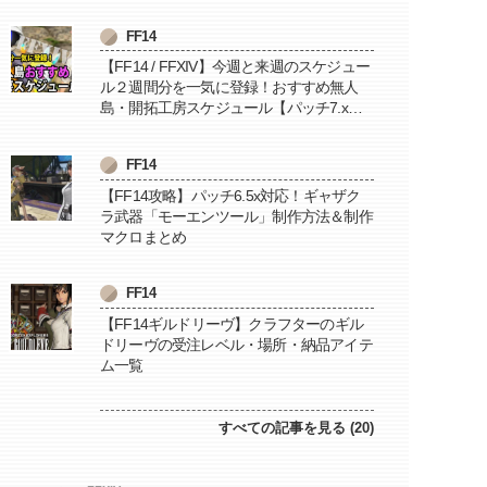
FF14
【FF14 / FFXIV】今週と来週のスケジュー
ル２週間分を一気に登録！おすすめ無人
島・開拓工房スケジュール【パッチ7.x対
応 / 毎週更新中】
FF14
【FF14攻略】パッチ6.5x対応！ギャザク
ラ武器「モーエンツール」制作方法＆制作
マクロまとめ
FF14
【FF14ギルドリーヴ】クラフターのギル
ドリーヴの受注レベル・場所・納品アイテ
ム一覧
すべての記事を見る (20)