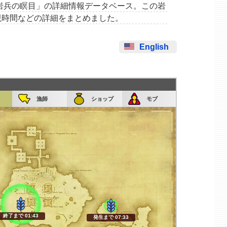
集場所「岩兵の瞑目」の詳細情報データベース。この岩
現時間などの詳細をまとめました。
English
漁師
ショップ
モブ
終了まで 01:42
発生まで 07:32