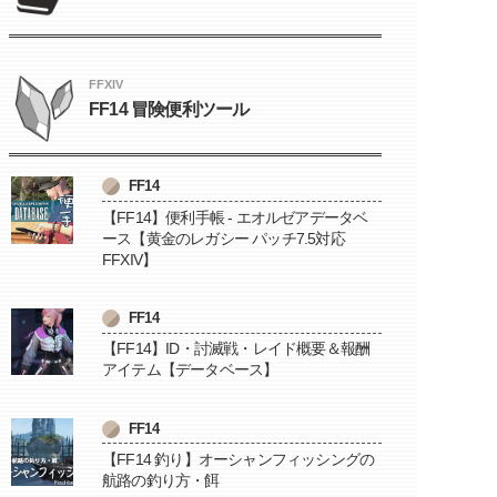
FFXIV
FF14 冒険便利ツール
FF14
【FF14】便利手帳 - エオルゼアデータベ
ース【黄金のレガシー パッチ7.5対応
FFXIV】
FF14
【FF14】ID・討滅戦・レイド概要＆報酬
アイテム【データベース】
FF14
【FF14 釣り】オーシャンフィッシングの
航路の釣り方・餌