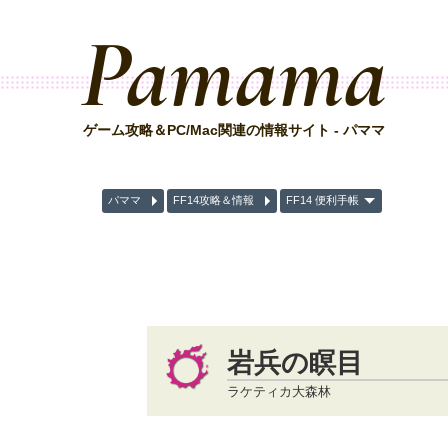
Pamama
ゲーム攻略＆PC/Mac関連の情報サイト - パママ
パママ
FF14攻略＆情報
FF14 便利手帳
岩兵の瞑目
ラケティカ大森林