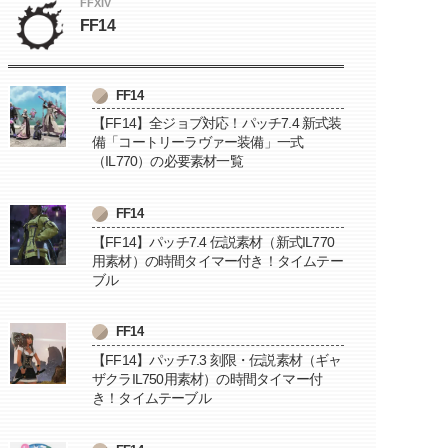
FFXIV
FF14
FF14
【FF14】全ジョブ対応！パッチ7.4 新式装
備「コートリーラヴァー装備」一式
（IL770）の必要素材一覧
FF14
【FF14】パッチ7.4 伝説素材（新式IL770
用素材）の時間タイマー付き！タイムテー
ブル
FF14
【FF14】パッチ7.3 刻限・伝説素材（ギャ
ザクラIL750用素材）の時間タイマー付
き！タイムテーブル