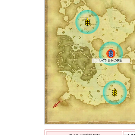
Lv75 岩兵の瞑目