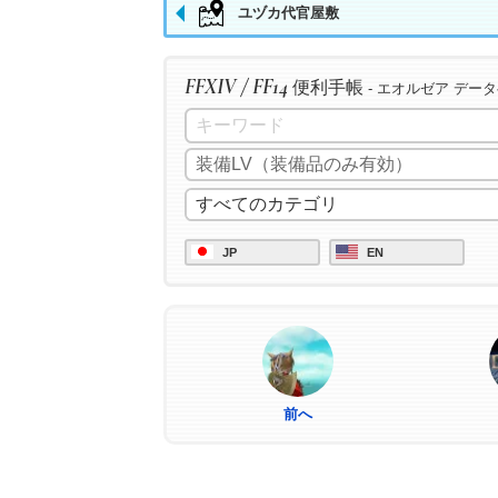
ユヅカ代官屋敷
FFXIV / FF14
便利手帳
- エオルゼア デー
JP
EN
前へ