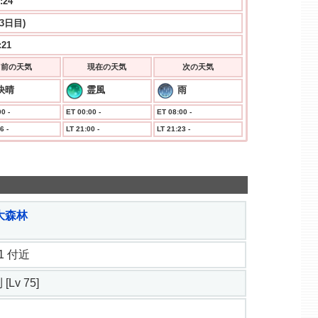
:25
(3日目)
:21
前の天気
現在の天気
次の天気
快晴
霊風
雨
0 -
ET 00:00 -
ET 08:00 -
6 -
LT 21:00 -
LT 21:23 -
大森林
7.1 付近
[Lv 75]