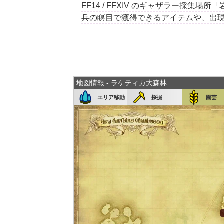
FF14 / FFXIV のギャザラー採
兵の瞑目で獲得できるアイテムや、出
地図情報 - ラケティカ大森林
エリア移動
採掘
園芸