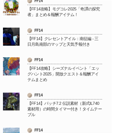
FF14
【FF14攻略】モグコレ2025「奇譚の探究
者」まとめ＆報酬アイテム！
FF14
【FF14】クレセントアイル：南征編 - 三
日月島南部のマップと天気予報付き
FF14
【FF14攻略】シーズナルイベント「エッ
グハント2025」開放クエスト＆報酬アイ
テムまとめ
FF14
【FF14】パッチ7.2 伝説素材（新式IL740
素材用）の時間タイマー付き！タイムテー
ブル
FF14