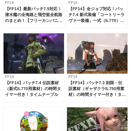
FF14
FF14
【FF14】最新パッチ7.5対応！
【FF14】全ジョブ対応！パッ
潜水艦の全海路と飛空挺全航路
チ7.4 新式装備「コートリーラ
のまとめ！【フリーカンパニ
ヴァー装備」一式（IL770）の
ー・サブマリンボイジャー】
必要素材一覧
FF14
FF14
【FF14】パッチ7.4 伝説素材
【FF14】パッチ7.3 刻限・伝
（新式IL770用素材）の時間タ
説素材（ギャザクラIL750用素
イマー付き！タイムテーブル
材）の時間タイマー付き！タイ
ムテーブル