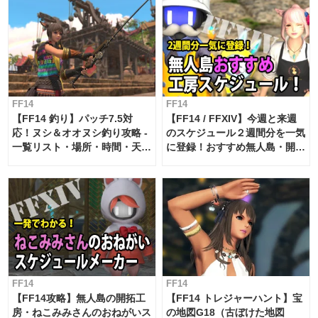
FF14
FF14
【FF14 釣り】パッチ7.5対
【FF14 / FFXIV】今週と来週
応！ヌシ＆オオヌシ釣り攻略 -
のスケジュール２週間分を一気
一覧リスト・場所・時間・天
に登録！おすすめ無人島・開拓
候・条件など まとめ
工房スケジュール【パッチ7.x
対応 / 毎週更新中】
FF14
FF14
【FF14攻略】無人島の開拓工
【FF14 トレジャーハント】宝
房・ねこみみさんのおねがいス
の地図G18（古ぼけた地図