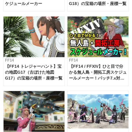
ケジュールメーカー
G18）の宝箱の場所・座標一覧
FF14
FF14
【FF14 トレジャーハント】宝
【FF14 / FFXIV】ひと目で分
の地図G17（古ぼけた地図
かる無人島・開拓工房スケジュ
G17）の宝箱の場所・座標一覧
ールメーカー！パッチ7.x対応
【島産品・貿易ツール】