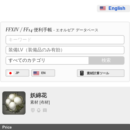
English
FFXIV / FF14
便利手帳
- エオルゼア データベース
JP
EN
素材計算ツール
妖綿花
素材 [布材]
Price