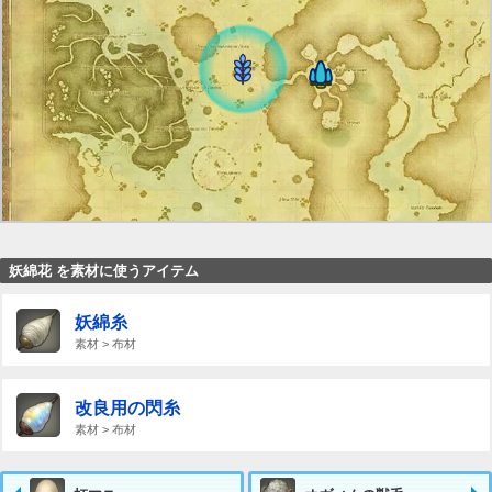
妖綿花 を素材に使うアイテム
妖綿糸
素材 > 布材
改良用の閃糸
素材 > 布材