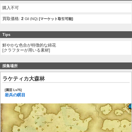
購入不可
買取価格:
2
Gil (NQ)
[マーケット取引可能]
Tips
鮮やかな色合が特徴的な綿花
[クラフターが用いる素材]
採集場所
ラケティカ大森林
[園芸 Lv75]
岩兵の瞑目