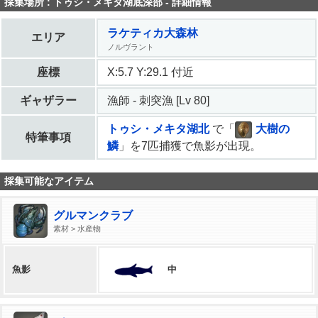
採集場所 : トゥシ・メキタ湖底深部 - 詳細情報
ラケティカ大森林
エリア
ノルヴラント
座標
X:5.7 Y:29.1 付近
ギャザラー
漁師 - 刺突漁 [Lv 80]
トゥシ・メキタ湖北
で「
大樹の
特筆事項
鱗
」を7匹捕獲で魚影が出現。
採集可能なアイテム
グルマンクラブ
素材 > 水産物
中
魚影