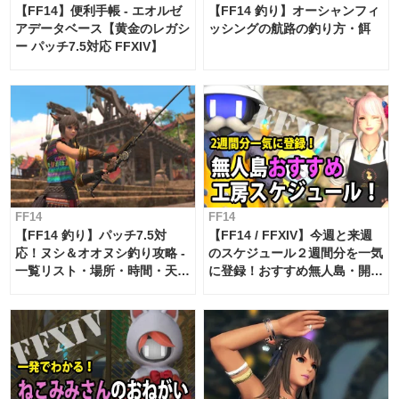
【FF14】便利手帳 - エオルゼ
【FF14 釣り】オーシャンフィ
アデータベース【黄金のレガシ
ッシングの航路の釣り方・餌
ー パッチ7.5対応 FFXIV】
FF14
FF14
【FF14 釣り】パッチ7.5対
【FF14 / FFXIV】今週と来週
応！ヌシ＆オオヌシ釣り攻略 -
のスケジュール２週間分を一気
一覧リスト・場所・時間・天
に登録！おすすめ無人島・開拓
候・条件など まとめ
工房スケジュール【パッチ7.x
対応 / 毎週更新中】