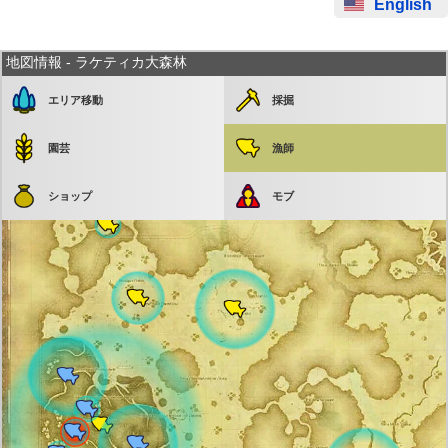
English
地図情報 - ラケティカ大森林
エリア移動
採掘
園芸
漁師
ショップ
モブ