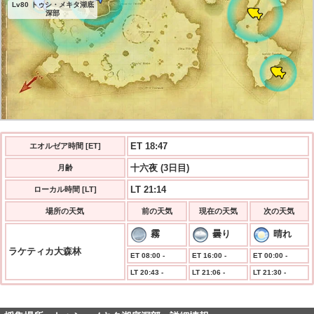
Lv80 トゥシ・メキタ湖底
深部
ET 18:48
エオルゼア時間 [ET]
十六夜 (3日目)
月齢
LT 21:14
ローカル時間 [LT]
場所の天気
前の天気
現在の天気
次の天気
霧
曇り
晴れ
ラケティカ大森林
ET 08:00 -
ET 16:00 -
ET 00:00 -
LT 20:43 -
LT 21:06 -
LT 21:30 -