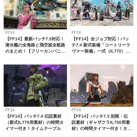
FF14
FF14
【FF14】最新パッチ7.5対応！
【FF14】全ジョブ対応！パッ
潜水艦の全海路と飛空挺全航路
チ7.4 新式装備「コートリーラ
のまとめ！【フリーカンパニ
ヴァー装備」一式（IL770）の
ー・サブマリンボイジャー】
必要素材一覧
FF14
FF14
【FF14】パッチ7.4 伝説素材
【FF14】パッチ7.3 刻限・伝
（新式IL770用素材）の時間タ
説素材（ギャザクラIL750用素
イマー付き！タイムテーブル
材）の時間タイマー付き！タイ
ムテーブル