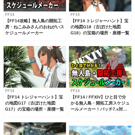
FF14
FF14
【FF14攻略】無人島の開拓工
【FF14 トレジャーハント】宝
房・ねこみみさんのおねがいス
の地図G18（古ぼけた地図
ケジュールメーカー
G18）の宝箱の場所・座標一覧
FF14
FF14
【FF14 トレジャーハント】宝
【FF14 / FFXIV】ひと目で分
の地図G17（古ぼけた地図
かる無人島・開拓工房スケジュ
G17）の宝箱の場所・座標一覧
ールメーカー！パッチ7.x対応
【島産品・貿易ツール】