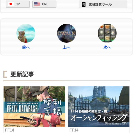
JP
EN
素材計算ツール
前へ
上へ
次へ
更新記事
FF14
FF14