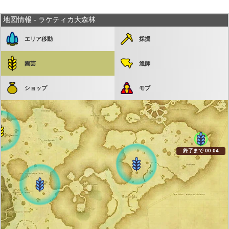
地図情報 - ラケティカ大森林
エリア移動
採掘
園芸
漁師
発生まで 05:54
発生まで 23:24
ショップ
モブ
終了まで 00:04