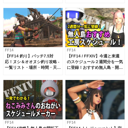
FF14
FF14
【FF14 釣り】パッチ7.5対
【FF14 / FFXIV】今週と来週
応！ヌシ＆オオヌシ釣り攻略 -
のスケジュール２週間分を一気
一覧リスト・場所・時間・天
に登録！おすすめ無人島・開拓
候・条件など まとめ
工房スケジュール【パッチ7.x
対応 / 毎週更新中】
FF14
FF14