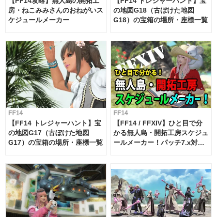
【FF14攻略】無人島の開拓工
【FF14 トレジャーハント】宝
房・ねこみみさんのおねがいス
の地図G18（古ぼけた地図
ケジュールメーカー
G18）の宝箱の場所・座標一覧
FF14
FF14
【FF14 トレジャーハント】宝
【FF14 / FFXIV】ひと目で分
の地図G17（古ぼけた地図
かる無人島・開拓工房スケジュ
G17）の宝箱の場所・座標一覧
ールメーカー！パッチ7.x対応
【島産品・貿易ツール】