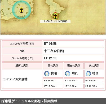
Lv80 ミュリルの郷愁
ET 01:58
エオルゼア時間 [ET]
十三夜 (2日目)
月齢
LT 12:35
ローカル時間 [LT]
場所の天気
前の天気
現在の天気
次の天気
快晴
晴れ
晴れ
ラケティカ大森林
ET 16:00 -
ET 00:00 -
ET 08:00 -
LT 12:06 -
LT 12:30 -
LT 12:53 -
採集場所 : ミュリルの郷愁 - 詳細情報