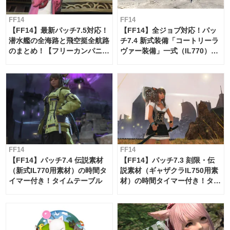
FF14
FF14
【FF14】最新パッチ7.5対応！
【FF14】全ジョブ対応！パッ
潜水艦の全海路と飛空挺全航路
チ7.4 新式装備「コートリーラ
のまとめ！【フリーカンパニ
ヴァー装備」一式（IL770）の
ー・サブマリンボイジャー】
必要素材一覧
FF14
FF14
【FF14】パッチ7.4 伝説素材
【FF14】パッチ7.3 刻限・伝
（新式IL770用素材）の時間タ
説素材（ギャザクラIL750用素
イマー付き！タイムテーブル
材）の時間タイマー付き！タイ
ムテーブル