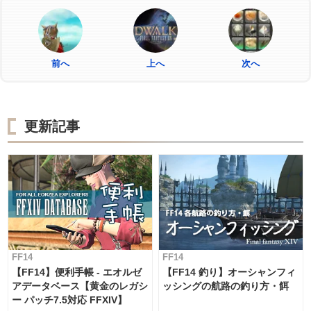
前へ
上へ
次へ
更新記事
FF14
FF14
【FF14】便利手帳 - エオルゼ
【FF14 釣り】オーシャンフィ
アデータベース【黄金のレガシ
ッシングの航路の釣り方・餌
ー パッチ7.5対応 FFXIV】