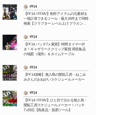
FF14
【FF14 / FFXIV】制作アイテムの元素材を
一発計算できるツール・最大20件まで同時
検索【クラフター レベル上げ グラカン納
品に便利】
FF14
【FF14 パッチ7.x 紫貨】時間タイマー付
き！ギャザラースクリップ紫貨 用収集品
の地図（場所）＆タイムテーブル
FF14
【FF14攻略】無人島の開拓工房・ねこみ
みさんのおねがいスケジュールメーカー
FF14
【FF14 / FFXIV】ひと目で分かる無人島・
開拓工房スケジュールメーカー！パッチ
7.x対応【島産品・貿易ツール】