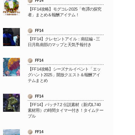
FF14
【FF14攻略】モグコレ2025「奇譚の探究
者」まとめ＆報酬アイテム！
FF14
【FF14】クレセントアイル：南征編 - 三
日月島南部のマップと天気予報付き
FF14
【FF14攻略】シーズナルイベント「エッ
グハント2025」開放クエスト＆報酬アイ
テムまとめ
FF14
【FF14】パッチ7.2 伝説素材（新式IL740
素材用）の時間タイマー付き！タイムテー
ブル
FF14