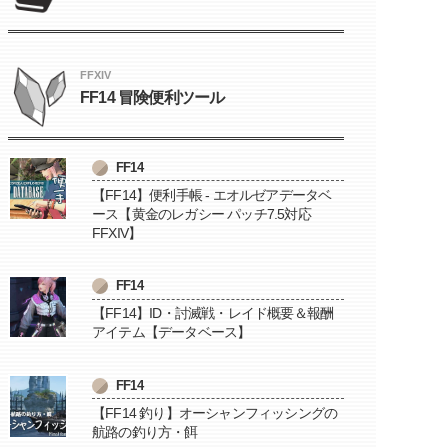
FFXIV
FF14 冒険便利ツール
FF14
【FF14】便利手帳 - エオルゼアデータベ
ース【黄金のレガシー パッチ7.5対応
FFXIV】
FF14
【FF14】ID・討滅戦・レイド概要＆報酬
アイテム【データベース】
FF14
【FF14 釣り】オーシャンフィッシングの
航路の釣り方・餌