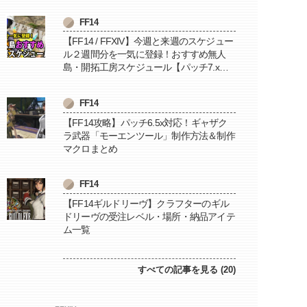
FF14
【FF14 / FFXIV】今週と来週のスケジュー
ル２週間分を一気に登録！おすすめ無人
島・開拓工房スケジュール【パッチ7.x対
応 / 毎週更新中】
FF14
【FF14攻略】パッチ6.5x対応！ギャザク
ラ武器「モーエンツール」制作方法＆制作
マクロまとめ
FF14
【FF14ギルドリーヴ】クラフターのギル
ドリーヴの受注レベル・場所・納品アイテ
ム一覧
すべての記事を見る (20)