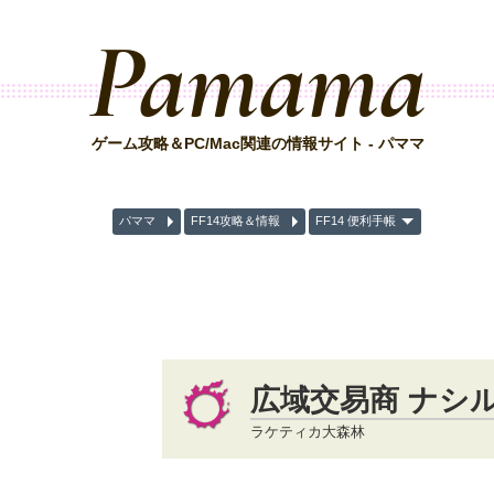
Pamama
ゲーム攻略＆PC/Mac関連の情報サイト - パママ
パママ
FF14攻略＆情報
FF14 便利手帳
広域交易商 ナシ
ラケティカ大森林