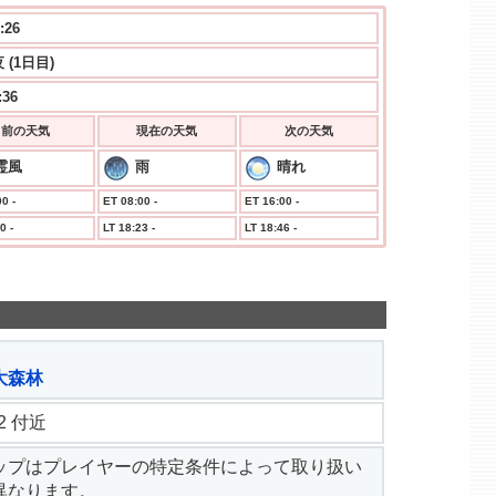
:26
 (1日目)
:36
前の天気
現在の天気
次の天気
霊風
雨
晴れ
0 -
ET 08:00 -
ET 16:00 -
0 -
LT 18:23 -
LT 18:46 -
大森林
8.2 付近
ップはプレイヤーの特定条件によって取り扱い
異なります。