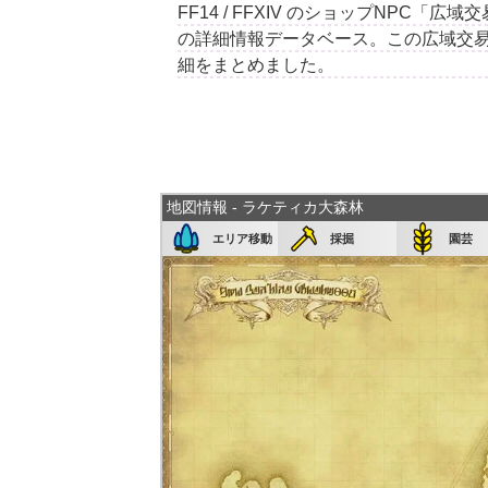
FF14 / FFXIV のショップNPC
の詳細情報データベース。この広域交易
細をまとめました。
地図情報 - ラケティカ大森林
エリア移動
採掘
園芸