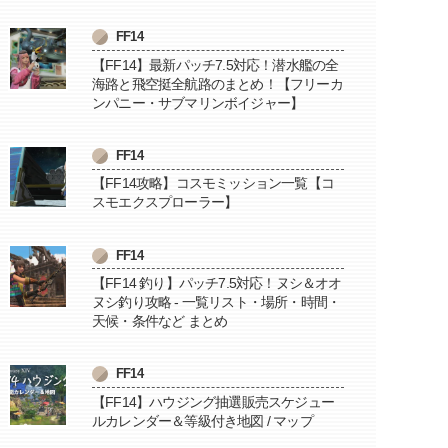
FF14
【FF14】最新パッチ7.5対応！潜水艦の全
海路と飛空挺全航路のまとめ！【フリーカ
ンパニー・サブマリンボイジャー】
FF14
【FF14攻略】コスモミッション一覧【コ
スモエクスプローラー】
FF14
【FF14 釣り】パッチ7.5対応！ヌシ＆オオ
ヌシ釣り攻略 - 一覧リスト・場所・時間・
天候・条件など まとめ
FF14
【FF14】ハウジング抽選販売スケジュー
ルカレンダー＆等級付き地図 / マップ