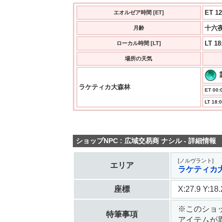
ET 12
エオルゼア時間 [ET]
十六夜
月齢
LT 18
ローカル時間 [LT]
場所の天気
ラケティカ大森林
ET 00:0
LT 18:0
ショップNPC : 広域交易商 ナシル - 詳細情報
[ノルヴラント]
エリア
ラケティカ
座標
X:27.9 Y:1
※このショ
特筆事項
アイテムが