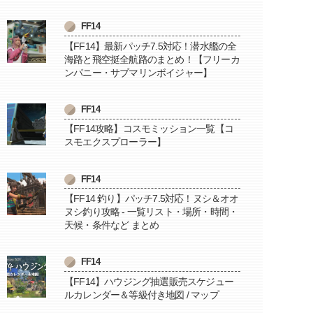
FF14
【FF14】最新パッチ7.5対応！潜水艦の全
海路と飛空挺全航路のまとめ！【フリーカ
ンパニー・サブマリンボイジャー】
FF14
【FF14攻略】コスモミッション一覧【コ
スモエクスプローラー】
FF14
【FF14 釣り】パッチ7.5対応！ヌシ＆オオ
ヌシ釣り攻略 - 一覧リスト・場所・時間・
天候・条件など まとめ
FF14
【FF14】ハウジング抽選販売スケジュー
ルカレンダー＆等級付き地図 / マップ