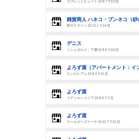
ゴブレットビュート [X:9.7 Y:13.0]
雑貨商人 ハネコ・ブンネコ（砂
西ザナラーン [X:12.1 Y:14.0]
デニス
イシュガルド：下層 [X:8.0 Y:10.0]
よろず屋（アパートメント：イ
エンピレアム [X:8.4 Y:11.2]
よろず屋
イディルシャイア [X:6.0 Y:7.2]
よろず屋
ラールガーズリーチ [X:12.7 Y:11.0]