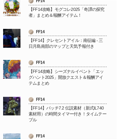
FF14
【FF14攻略】モグコレ2025「奇譚の探究
者」まとめ＆報酬アイテム！
FF14
【FF14】クレセントアイル：南征編 - 三
日月島南部のマップと天気予報付き
FF14
【FF14攻略】シーズナルイベント「エッ
グハント2025」開放クエスト＆報酬アイ
テムまとめ
FF14
【FF14】パッチ7.2 伝説素材（新式IL740
素材用）の時間タイマー付き！タイムテー
ブル
FF14