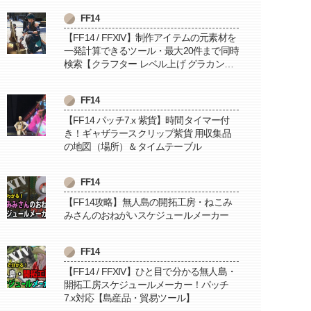
FF14
【FF14 / FFXIV】制作アイテムの元素材を
一発計算できるツール・最大20件まで同時
検索【クラフター レベル上げ グラカン納
品に便利】
FF14
【FF14 パッチ7.x 紫貨】時間タイマー付
き！ギャザラースクリップ紫貨 用収集品
の地図（場所）＆タイムテーブル
FF14
【FF14攻略】無人島の開拓工房・ねこみ
みさんのおねがいスケジュールメーカー
FF14
【FF14 / FFXIV】ひと目で分かる無人島・
開拓工房スケジュールメーカー！パッチ
7.x対応【島産品・貿易ツール】