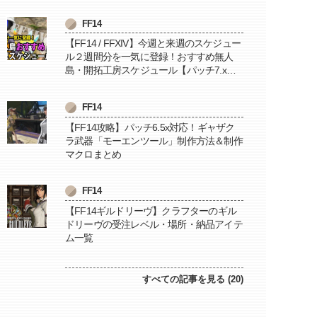
FF14
【FF14 / FFXIV】今週と来週のスケジュー
ル２週間分を一気に登録！おすすめ無人
島・開拓工房スケジュール【パッチ7.x対
応 / 毎週更新中】
FF14
【FF14攻略】パッチ6.5x対応！ギャザク
ラ武器「モーエンツール」制作方法＆制作
マクロまとめ
FF14
【FF14ギルドリーヴ】クラフターのギル
ドリーヴの受注レベル・場所・納品アイテ
ム一覧
すべての記事を見る (20)