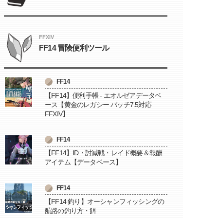
FFXIV
FF14 冒険便利ツール
FF14
【FF14】便利手帳 - エオルゼアデータベ
ース【黄金のレガシー パッチ7.5対応
FFXIV】
FF14
【FF14】ID・討滅戦・レイド概要＆報酬
アイテム【データベース】
FF14
【FF14 釣り】オーシャンフィッシングの
航路の釣り方・餌