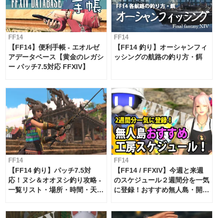
FF14
FF14
【FF14】便利手帳 - エオルゼ
【FF14 釣り】オーシャンフィ
アデータベース【黄金のレガシ
ッシングの航路の釣り方・餌
ー パッチ7.5対応 FFXIV】
FF14
FF14
【FF14 釣り】パッチ7.5対
【FF14 / FFXIV】今週と来週
応！ヌシ＆オオヌシ釣り攻略 -
のスケジュール２週間分を一気
一覧リスト・場所・時間・天
に登録！おすすめ無人島・開拓
候・条件など まとめ
工房スケジュール【パッチ7.x
対応 / 毎週更新中】