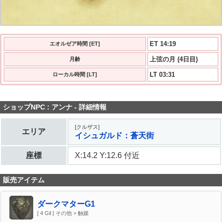
ET 14:20
エオルゼア時間 [ET]
上弦の月 (4日目)
月齢
LT 03:31
ローカル時間 [LT]
ショップNPC : アンナ - 詳細情報
[クルザス]
エリア
イシュガルド：蒼天街
座標
X:14.2 Y:12.6 付近
販売アイテム
ダークマターG1
[ 4 Gil ] その他 > 触媒