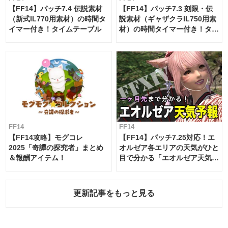
【FF14】パッチ7.4 伝説素材
【FF14】パッチ7.3 刻限・伝
（新式IL770用素材）の時間タ
説素材（ギャザクラIL750用素
イマー付き！タイムテーブル
材）の時間タイマー付き！タイ
ムテーブル
FF14
FF14
【FF14攻略】モグコレ
【FF14】パッチ7.25対応！エ
2025「奇譚の探究者」まとめ
オルゼア各エリアの天気がひと
＆報酬アイテム！
目で分かる「エオルゼア天気予
報」！
更新記事をもっと見る