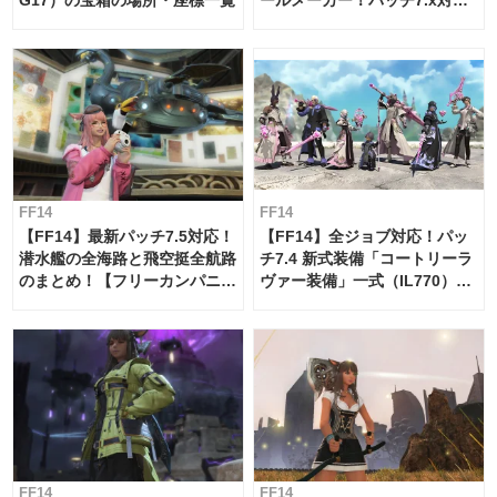
【島産品・貿易ツール】
FF14
FF14
【FF14】最新パッチ7.5対応！
【FF14】全ジョブ対応！パッ
潜水艦の全海路と飛空挺全航路
チ7.4 新式装備「コートリーラ
のまとめ！【フリーカンパニ
ヴァー装備」一式（IL770）の
ー・サブマリンボイジャー】
必要素材一覧
FF14
FF14