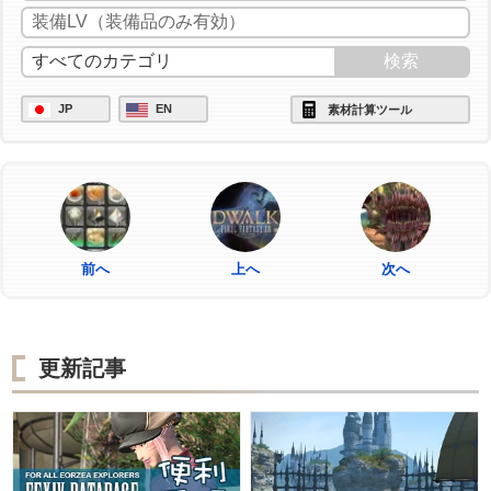
JP
EN
素材計算ツール
前へ
上へ
次へ
更新記事