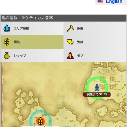
English
地図情報 - ラケティカ大森林
エリア移動
採掘
園芸
漁師
ショップ
モブ
発生まで 51:59