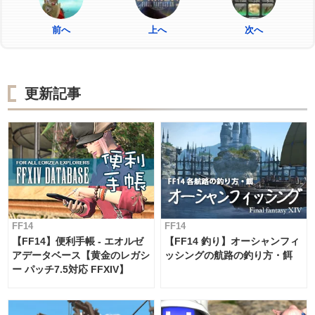
前へ
上へ
次へ
更新記事
FF14
FF14
【FF14】便利手帳 - エオルゼ
【FF14 釣り】オーシャンフィ
アデータベース【黄金のレガシ
ッシングの航路の釣り方・餌
ー パッチ7.5対応 FFXIV】