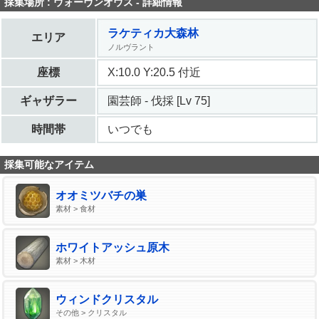
採集場所 : ウォーヴンオウス - 詳細情報
ラケティカ大森林
エリア
ノルヴラント
座標
X:10.0 Y:20.5 付近
ギャザラー
園芸師 - 伐採 [Lv 75]
時間帯
いつでも
採集可能なアイテム
オオミツバチの巣
素材 > 食材
ホワイトアッシュ原木
素材 > 木材
ウィンドクリスタル
その他 > クリスタル