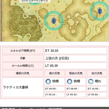
Lv75 ウォーヴンオウス
ET 10:10
エオルゼア時間 [ET]
上弦の月 (2日目)
月齢
発生まで 11:09
LT 05:39
ローカル時間 [LT]
場所の天気
前の天気
現在の天気
次の天気
快晴
快晴
晴れ
ラケティカ大森林
ET 00:00 -
ET 08:00 -
ET 16:00 -
LT 05:10 -
LT 05:33 -
LT 05:56 -