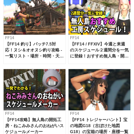
FF14
FF14
【FF14 釣り】パッチ7.5対
【FF14 / FFXIV】今週と来週
応！ヌシ＆オオヌシ釣り攻略 -
のスケジュール２週間分を一気
一覧リスト・場所・時間・天
に登録！おすすめ無人島・開拓
候・条件など まとめ
工房スケジュール【パッチ7.x
対応 / 毎週更新中】
FF14
FF14
【FF14攻略】無人島の開拓工
【FF14 トレジャーハント】宝
房・ねこみみさんのおねがいス
の地図G18（古ぼけた地図
ケジュールメーカー
G18）の宝箱の場所・座標一覧