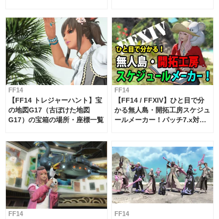
FF14
FF14
【FF14 トレジャーハント】宝
【FF14 / FFXIV】ひと目で分
の地図G17（古ぼけた地図
かる無人島・開拓工房スケジュ
G17）の宝箱の場所・座標一覧
ールメーカー！パッチ7.x対応
【島産品・貿易ツール】
FF14
FF14