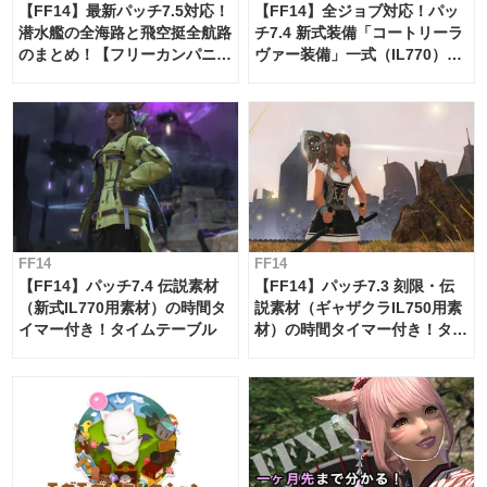
【FF14】最新パッチ7.5対応！
【FF14】全ジョブ対応！パッ
潜水艦の全海路と飛空挺全航路
チ7.4 新式装備「コートリーラ
のまとめ！【フリーカンパニ
ヴァー装備」一式（IL770）の
ー・サブマリンボイジャー】
必要素材一覧
FF14
FF14
【FF14】パッチ7.4 伝説素材
【FF14】パッチ7.3 刻限・伝
（新式IL770用素材）の時間タ
説素材（ギャザクラIL750用素
イマー付き！タイムテーブル
材）の時間タイマー付き！タイ
ムテーブル