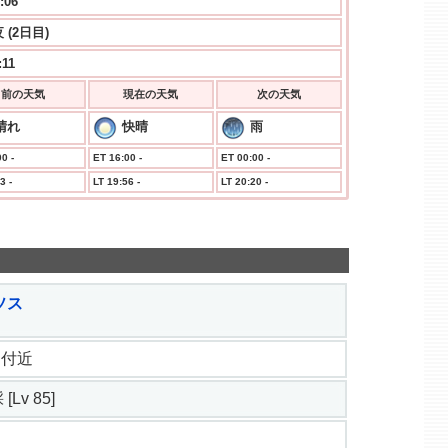
:07
 (2日目)
:11
前の天気
現在の天気
次の天気
晴れ
快晴
雨
0 -
ET 16:00 -
ET 00:00 -
3 -
LT 19:56 -
LT 20:20 -
ソス
.5 付近
[Lv 85]