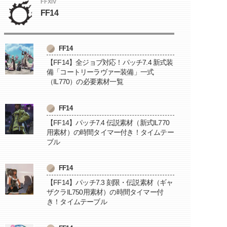
FFXIV
FF14
FF14
【FF14】全ジョブ対応！パッチ7.4 新式装
備「コートリーラヴァー装備」一式
（IL770）の必要素材一覧
FF14
【FF14】パッチ7.4 伝説素材（新式IL770
用素材）の時間タイマー付き！タイムテー
ブル
FF14
【FF14】パッチ7.3 刻限・伝説素材（ギャ
ザクラIL750用素材）の時間タイマー付
き！タイムテーブル