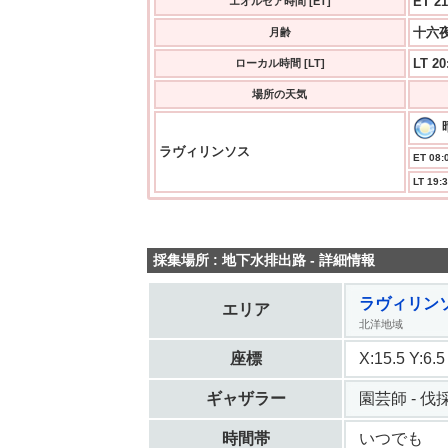
ET 21
エオルゼア時間 [ET]
十六夜
月齢
LT 20
ローカル時間 [LT]
場所の天気
ラヴィリンソス
ET 08:0
LT 19:3
採集場所 : 地下水排出路 - 詳細情報
ラヴィリン
エリア
北洋地域
座標
X:15.5 Y:6
ギャザラー
園芸師 - 伐採 
時間帯
いつでも