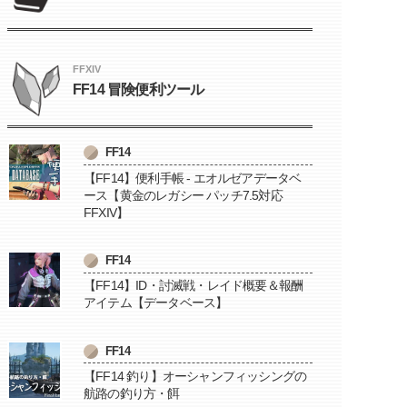
FFXIV
FF14 冒険便利ツール
FF14
【FF14】便利手帳 - エオルゼアデータベ
ース【黄金のレガシー パッチ7.5対応
FFXIV】
FF14
【FF14】ID・討滅戦・レイド概要＆報酬
アイテム【データベース】
FF14
【FF14 釣り】オーシャンフィッシングの
航路の釣り方・餌