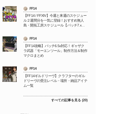
FF14
【FF14 / FFXIV】今週と来週のスケジュー
ル２週間分を一気に登録！おすすめ無人
島・開拓工房スケジュール【パッチ7.x対
応 / 毎週更新中】
FF14
【FF14攻略】パッチ6.5x対応！ギャザク
ラ武器「モーエンツール」制作方法＆制作
マクロまとめ
FF14
【FF14ギルドリーヴ】クラフターのギル
ドリーヴの受注レベル・場所・納品アイテ
ム一覧
すべての記事を見る (20)