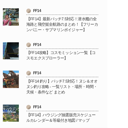
FF14
【FF14】最新パッチ7.5対応！潜水艦の全
海路と飛空挺全航路のまとめ！【フリーカ
ンパニー・サブマリンボイジャー】
FF14
【FF14攻略】コスモミッション一覧【コ
スモエクスプローラー】
FF14
【FF14 釣り】パッチ7.5対応！ヌシ＆オオ
ヌシ釣り攻略 - 一覧リスト・場所・時間・
天候・条件など まとめ
FF14
【FF14】ハウジング抽選販売スケジュー
ルカレンダー＆等級付き地図 / マップ