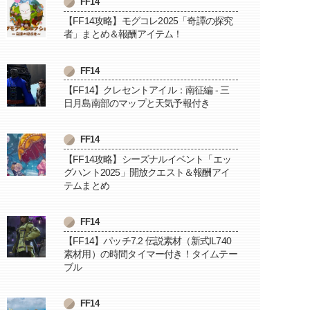
FF14
【FF14攻略】モグコレ2025「奇譚の探究
者」まとめ＆報酬アイテム！
FF14
【FF14】クレセントアイル：南征編 - 三
日月島南部のマップと天気予報付き
FF14
【FF14攻略】シーズナルイベント「エッ
グハント2025」開放クエスト＆報酬アイ
テムまとめ
FF14
【FF14】パッチ7.2 伝説素材（新式IL740
素材用）の時間タイマー付き！タイムテー
ブル
FF14