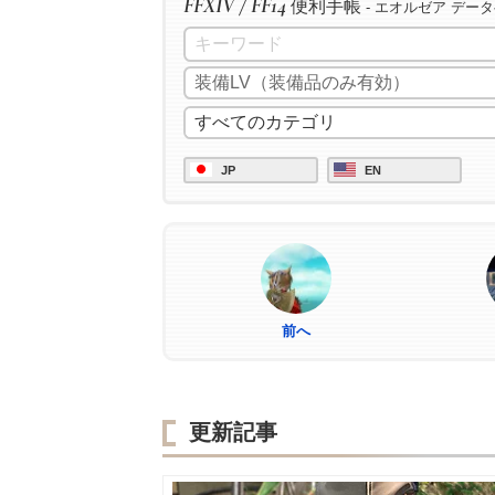
FFXIV / FF14
便利手帳
- エオルゼア デー
JP
EN
前へ
更新記事