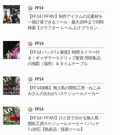
FF14
【FF14 / FFXIV】制作アイテムの元素材を
一発計算できるツール・最大20件まで同時
検索【クラフター レベル上げ グラカン納
品に便利】
FF14
【FF14 パッチ7.x 紫貨】時間タイマー付
き！ギャザラースクリップ紫貨 用収集品
の地図（場所）＆タイムテーブル
FF14
【FF14攻略】無人島の開拓工房・ねこみ
みさんのおねがいスケジュールメーカー
FF14
【FF14 / FFXIV】ひと目で分かる無人島・
開拓工房スケジュールメーカー！パッチ
7.x対応【島産品・貿易ツール】