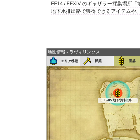
FF14 / FFXIV のギャザラー採
地下水排出路で獲得できるアイテムや
地図情報 - ラヴィリンソス
エリア移動
採掘
園芸
Lv85 地下水排出路