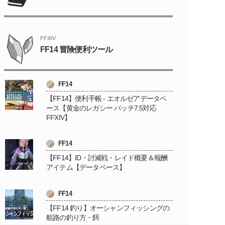
FFXIV
FF14 冒険便利ツール
FF14
【FF14】便利手帳 - エオルゼアデータベ
ース【黄金のレガシー パッチ7.5対応
FFXIV】
FF14
【FF14】ID・討滅戦・レイド概要＆報酬
アイテム【データベース】
FF14
【FF14 釣り】オーシャンフィッシングの
航路の釣り方・餌