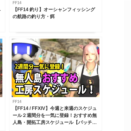
FF14
ベ
【FF14 釣り】オーシャンフィッシング
の航路の釣り方・餌
FF14
【FF14 / FFXIV】今週と来週のスケジュ
ール２週間分を一気に登録！おすすめ無
人島・開拓工房スケジュール【パッチ7.x
対応 / 毎週更新中】