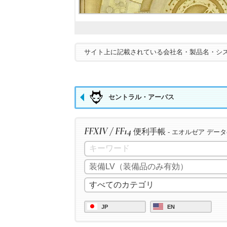
サイト上に記載されている会社名・製品名・シ
セントラル・アーパス
FFXIV / FF14
便利手帳
- エオルゼア デー
JP
EN