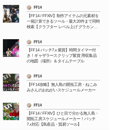
FF14
【FF14 / FFXIV】制作アイテムの元素材を
一発計算できるツール・最大20件まで同時
検索【クラフター レベル上げ グラカン納
品に便利】
FF14
【FF14 パッチ7.x 紫貨】時間タイマー付
き！ギャザラースクリップ紫貨 用収集品
の地図（場所）＆タイムテーブル
FF14
【FF14攻略】無人島の開拓工房・ねこみ
みさんのおねがいスケジュールメーカー
FF14
【FF14 / FFXIV】ひと目で分かる無人島・
開拓工房スケジュールメーカー！パッチ
7.x対応【島産品・貿易ツール】