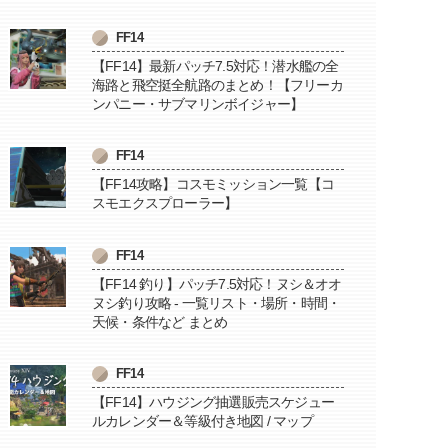
FF14
【FF14】最新パッチ7.5対応！潜水艦の全
海路と飛空挺全航路のまとめ！【フリーカ
ンパニー・サブマリンボイジャー】
FF14
【FF14攻略】コスモミッション一覧【コ
スモエクスプローラー】
FF14
【FF14 釣り】パッチ7.5対応！ヌシ＆オオ
ヌシ釣り攻略 - 一覧リスト・場所・時間・
天候・条件など まとめ
FF14
【FF14】ハウジング抽選販売スケジュー
ルカレンダー＆等級付き地図 / マップ