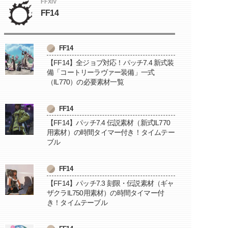
FFXIV
FF14
FF14
【FF14】全ジョブ対応！パッチ7.4 新式装
備「コートリーラヴァー装備」一式
（IL770）の必要素材一覧
FF14
【FF14】パッチ7.4 伝説素材（新式IL770
用素材）の時間タイマー付き！タイムテー
ブル
FF14
【FF14】パッチ7.3 刻限・伝説素材（ギャ
ザクラIL750用素材）の時間タイマー付
き！タイムテーブル