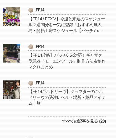
FF14
【FF14 / FFXIV】今週と来週のスケジュー
ル２週間分を一気に登録！おすすめ無人
島・開拓工房スケジュール【パッチ7.x対
応 / 毎週更新中】
FF14
【FF14攻略】パッチ6.5x対応！ギャザク
ラ武器「モーエンツール」制作方法＆制作
マクロまとめ
FF14
【FF14ギルドリーヴ】クラフターのギル
ドリーヴの受注レベル・場所・納品アイテ
ム一覧
すべての記事を見る (20)