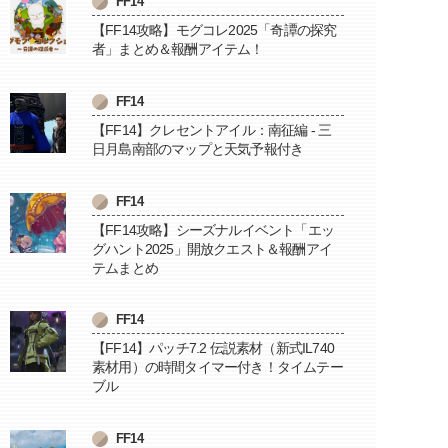
FF14
【FF14攻略】モグコレ2025「奇譚の探究
者」まとめ＆報酬アイテム！
FF14
【FF14】クレセントアイル：南征編 - 三
日月島南部のマップと天気予報付き
FF14
【FF14攻略】シーズナルイベント「エッ
グハント2025」開放クエスト＆報酬アイ
テムまとめ
FF14
【FF14】パッチ7.2 伝説素材（新式IL740
素材用）の時間タイマー付き！タイムテー
ブル
FF14