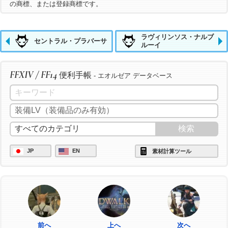
の商標、または登録商標です。
ラヴィリンソス・ナルブ
セントラル・プラバーサ
ルーイ
FFXIV / FF14
便利手帳
- エオルゼア データベース
JP
EN
素材計算ツール
前へ
上へ
次へ