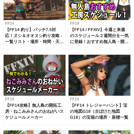
FF14
FF14
【FF14 釣り】パッチ7.5対
【FF14 / FFXIV】今週と来週
応！ヌシ＆オオヌシ釣り攻略 -
のスケジュール２週間分を一気
一覧リスト・場所・時間・天
に登録！おすすめ無人島・開拓
候・条件など まとめ
工房スケジュール【パッチ7.x
対応 / 毎週更新中】
FF14
FF14
【FF14攻略】無人島の開拓工
【FF14 トレジャーハント】宝
房・ねこみみさんのおねがいス
の地図G18（古ぼけた地図
ケジュールメーカー
G18）の宝箱の場所・座標一覧