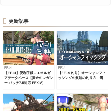
更新記事
FF14
FF14
【FF14】便利手帳 - エオルゼ
【FF14 釣り】オーシャンフィ
アデータベース【黄金のレガシ
ッシングの航路の釣り方・餌
ー パッチ7.5対応 FFXIV】