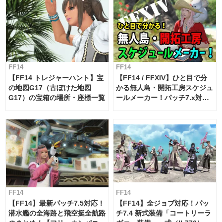
FF14
FF14
【FF14 トレジャーハント】宝
【FF14 / FFXIV】ひと目で分
の地図G17（古ぼけた地図
かる無人島・開拓工房スケジュ
G17）の宝箱の場所・座標一覧
ールメーカー！パッチ7.x対応
【島産品・貿易ツール】
FF14
FF14
【FF14】最新パッチ7.5対応！
【FF14】全ジョブ対応！パッ
潜水艦の全海路と飛空挺全航路
チ7.4 新式装備「コートリーラ