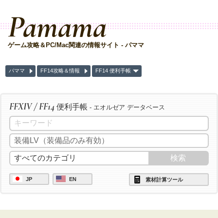
Pamama
ゲーム攻略＆PC/Mac関連の情報サイト - パママ
パママ
FF14攻略＆情報
FF14 便利手帳
FFXIV / FF14
便利手帳
- エオルゼア データベース
JP
EN
素材計算ツール