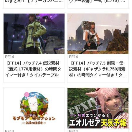
のまとめ！【フリーカンパニ
ヴァー装備」一式（IL770）の
ー・サブマリンボイジャー】
必要素材一覧
FF14
FF14
【FF14】パッチ7.4 伝説素材
【FF14】パッチ7.3 刻限・伝
（新式IL770用素材）の時間タ
説素材（ギャザクラIL750用素
イマー付き！タイムテーブル
材）の時間タイマー付き！タイ
ムテーブル
FF14
FF14