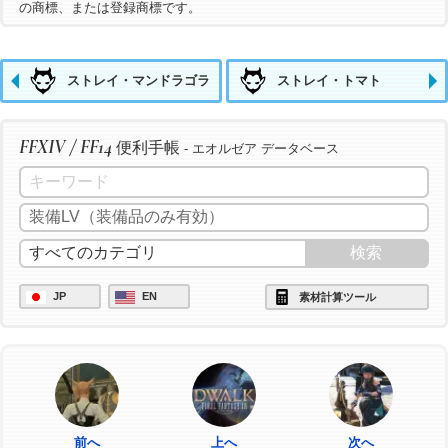
の商標、または登録商標です。
ストレイ・マンドラゴラ
ストレイ・トマト
FFXIV / FF14
便利手帳
- エオルゼア データベース
JP
EN
素材計算ツール
前へ
上へ
次へ