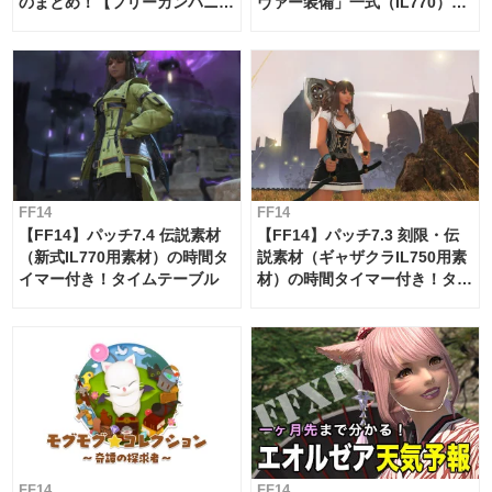
のまとめ！【フリーカンパニ
ヴァー装備」一式（IL770）の
ー・サブマリンボイジャー】
必要素材一覧
FF14
FF14
【FF14】パッチ7.4 伝説素材
【FF14】パッチ7.3 刻限・伝
（新式IL770用素材）の時間タ
説素材（ギャザクラIL750用素
イマー付き！タイムテーブル
材）の時間タイマー付き！タイ
ムテーブル
FF14
FF14