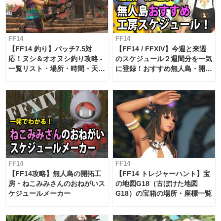
FF14
FF14
【FF14 釣り】パッチ7.5対
【FF14 / FFXIV】今週と来週
応！ヌシ＆オオヌシ釣り攻略 -
のスケジュール２週間分を一気
一覧リスト・場所・時間・天
に登録！おすすめ無人島・開拓
候・条件など まとめ
工房スケジュール【パッチ7.x
対応 / 毎週更新中】
FF14
FF14
【FF14攻略】無人島の開拓工
【FF14 トレジャーハント】宝
房・ねこみみさんのおねがいス
の地図G18（古ぼけた地図
ケジュールメーカー
G18）の宝箱の場所・座標一覧