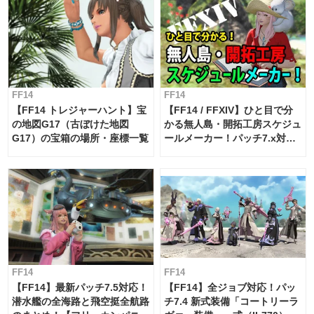
FF14
FF14
【FF14 トレジャーハント】宝
【FF14 / FFXIV】ひと目で分
の地図G17（古ぼけた地図
かる無人島・開拓工房スケジュ
G17）の宝箱の場所・座標一覧
ールメーカー！パッチ7.x対応
【島産品・貿易ツール】
FF14
FF14
【FF14】最新パッチ7.5対応！
【FF14】全ジョブ対応！パッ
潜水艦の全海路と飛空挺全航路
チ7.4 新式装備「コートリーラ