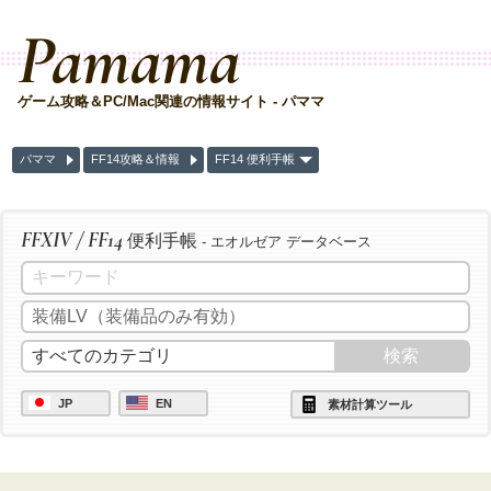
Pamama
ゲーム攻略＆PC/Mac関連の情報サイト - パママ
パママ
FF14攻略＆情報
FF14 便利手帳
FFXIV / FF14
便利手帳
- エオルゼア データベース
JP
EN
素材計算ツール