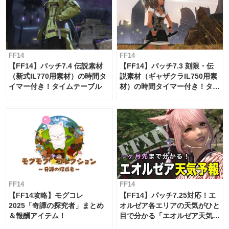
FF14
FF14
【FF14】パッチ7.4 伝説素材
【FF14】パッチ7.3 刻限・伝
（新式IL770用素材）の時間タ
説素材（ギャザクラIL750用素
イマー付き！タイムテーブル
材）の時間タイマー付き！タイ
ムテーブル
FF14
FF14
【FF14攻略】モグコレ
【FF14】パッチ7.25対応！エ
2025「奇譚の探究者」まとめ
オルゼア各エリアの天気がひと
＆報酬アイテム！
目で分かる「エオルゼア天気予
報」！