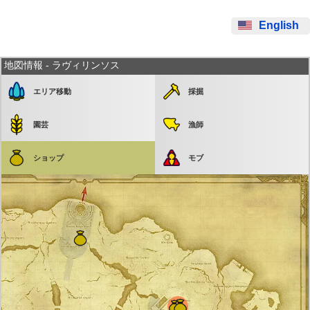
English
地図情報 - ラヴィリンソス
エリア移動
採掘
園芸
漁師
ショップ
モブ