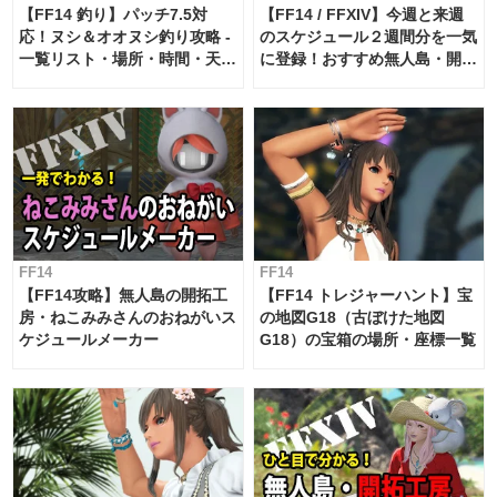
【FF14 釣り】パッチ7.5対
【FF14 / FFXIV】今週と来週
応！ヌシ＆オオヌシ釣り攻略 -
のスケジュール２週間分を一気
一覧リスト・場所・時間・天
に登録！おすすめ無人島・開拓
候・条件など まとめ
工房スケジュール【パッチ7.x
対応 / 毎週更新中】
FF14
FF14
【FF14攻略】無人島の開拓工
【FF14 トレジャーハント】宝
房・ねこみみさんのおねがいス
の地図G18（古ぼけた地図
ケジュールメーカー
G18）の宝箱の場所・座標一覧