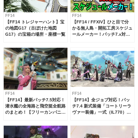
FF14
FF14
【FF14 トレジャーハント】宝
【FF14 / FFXIV】ひと目で分
の地図G17（古ぼけた地図
かる無人島・開拓工房スケジュ
G17）の宝箱の場所・座標一覧
ールメーカー！パッチ7.x対応
【島産品・貿易ツール】
FF14
FF14
【FF14】最新パッチ7.5対応！
【FF14】全ジョブ対応！パッ
潜水艦の全海路と飛空挺全航路
チ7.4 新式装備「コートリーラ
のまとめ！【フリーカンパニ
ヴァー装備」一式（IL770）の
ー・サブマリンボイジャー】
必要素材一覧