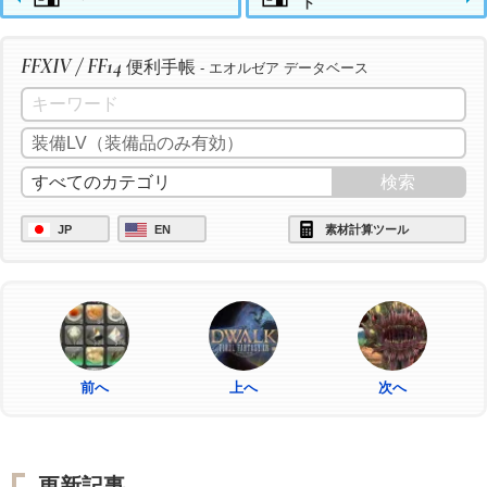
ト
FFXIV / FF14
便利手帳
- エオルゼア データベース
JP
EN
素材計算ツール
前へ
上へ
次へ
更新記事