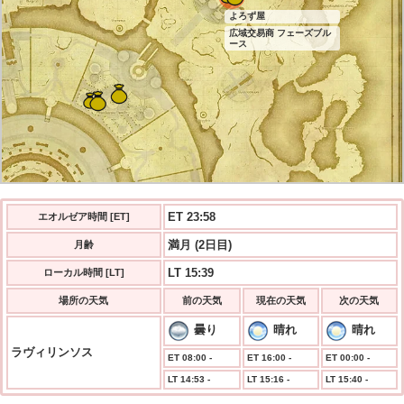
よろず屋
広域交易商 フェーズブル
ース
ET 23:58
エオルゼア時間 [ET]
満月 (2日目)
月齢
LT 15:39
ローカル時間 [LT]
場所の天気
前の天気
現在の天気
次の天気
曇り
晴れ
晴れ
ラヴィリンソス
ET 08:00 -
ET 16:00 -
ET 00:00 -
LT 14:53 -
LT 15:16 -
LT 15:40 -