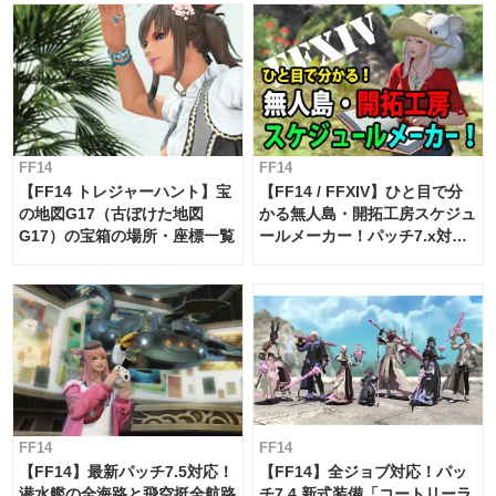
FF14
FF14
【FF14 トレジャーハント】宝
【FF14 / FFXIV】ひと目で分
の地図G17（古ぼけた地図
かる無人島・開拓工房スケジュ
G17）の宝箱の場所・座標一覧
ールメーカー！パッチ7.x対応
【島産品・貿易ツール】
FF14
FF14
【FF14】最新パッチ7.5対応！
【FF14】全ジョブ対応！パッ
潜水艦の全海路と飛空挺全航路
チ7.4 新式装備「コートリーラ