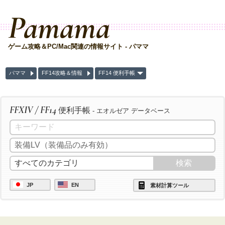
Pamama
ゲーム攻略＆PC/Mac関連の情報サイト - パママ
パママ
FF14攻略＆情報
FF14 便利手帳
FFXIV / FF14
便利手帳
- エオルゼア データベース
JP
EN
素材計算ツール