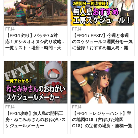
FF14
FF14
【FF14 釣り】パッチ7.5対
【FF14 / FFXIV】今週と来週
応！ヌシ＆オオヌシ釣り攻略 -
のスケジュール２週間分を一気
一覧リスト・場所・時間・天
に登録！おすすめ無人島・開拓
候・条件など まとめ
工房スケジュール【パッチ7.x
対応 / 毎週更新中】
FF14
FF14
【FF14攻略】無人島の開拓工
【FF14 トレジャーハント】宝
房・ねこみみさんのおねがいス
の地図G18（古ぼけた地図
ケジュールメーカー
G18）の宝箱の場所・座標一覧