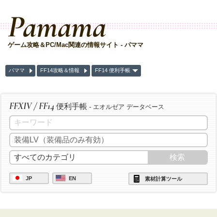
Pamama
ゲーム攻略＆PC/Mac関連の情報サイト - パママ
パママ
FF14攻略＆情報
FF14 便利手帳
FFXIV / FF14
便利手帳
- エオルゼア データベース
JP
EN
素材計算ツール