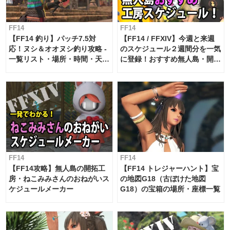
FF14
FF14
【FF14 釣り】パッチ7.5対
【FF14 / FFXIV】今週と来週
応！ヌシ＆オオヌシ釣り攻略 -
のスケジュール２週間分を一気
一覧リスト・場所・時間・天
に登録！おすすめ無人島・開拓
候・条件など まとめ
工房スケジュール【パッチ7.x
対応 / 毎週更新中】
FF14
FF14
【FF14攻略】無人島の開拓工
【FF14 トレジャーハント】宝
房・ねこみみさんのおねがいス
の地図G18（古ぼけた地図
ケジュールメーカー
G18）の宝箱の場所・座標一覧