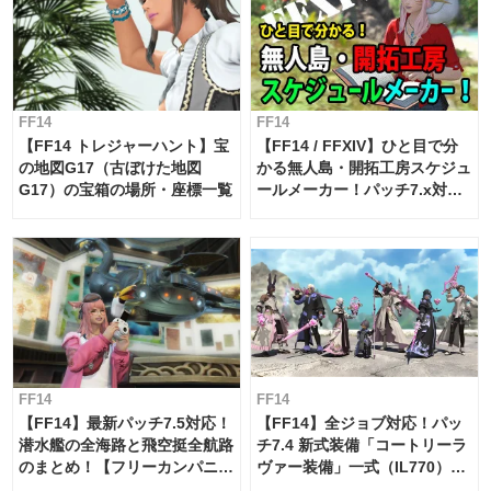
FF14
FF14
【FF14 トレジャーハント】宝
【FF14 / FFXIV】ひと目で分
の地図G17（古ぼけた地図
かる無人島・開拓工房スケジュ
G17）の宝箱の場所・座標一覧
ールメーカー！パッチ7.x対応
【島産品・貿易ツール】
FF14
FF14
【FF14】最新パッチ7.5対応！
【FF14】全ジョブ対応！パッ
潜水艦の全海路と飛空挺全航路
チ7.4 新式装備「コートリーラ
のまとめ！【フリーカンパニ
ヴァー装備」一式（IL770）の
ー・サブマリンボイジャー】
必要素材一覧