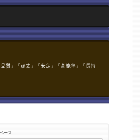
2>
高品質」「頑丈」「安定」「高能率」「長持
タベース