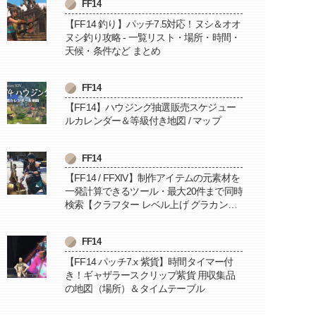
FF14
【FF14 釣り】パッチ7.5対応！ヌシ＆オオ
ヌシ釣り攻略 - 一覧リスト・場所・時間・
天候・条件など まとめ
FF14
【FF14】ハウジング抽選販売スケジュー
ルカレンダー＆等級付き地図 / マップ
FF14
【FF14 / FFXIV】制作アイテムの元素材を
一発計算できるツール・最大20件まで同時
検索【クラフター レベル上げ グラカン納
品に便利】
FF14
【FF14 パッチ7.x 紫貨】時間タイマー付
き！ギャザラースクリップ紫貨 用収集品
の地図（場所）＆タイムテーブル