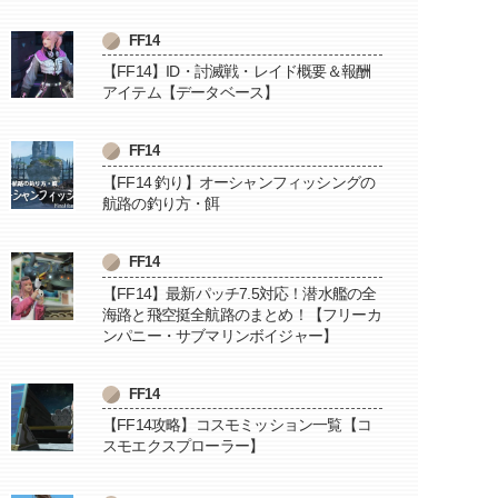
FF14
【FF14】ID・討滅戦・レイド概要＆報酬
アイテム【データベース】
FF14
【FF14 釣り】オーシャンフィッシングの
航路の釣り方・餌
FF14
【FF14】最新パッチ7.5対応！潜水艦の全
海路と飛空挺全航路のまとめ！【フリーカ
ンパニー・サブマリンボイジャー】
FF14
【FF14攻略】コスモミッション一覧【コ
スモエクスプローラー】