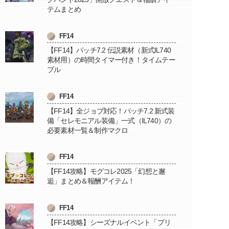
テムまとめ
FF14
【FF14】パッチ7.2 伝説素材（新式IL740
素材用）の時間タイマー付き！タイムテー
ブル
FF14
【FF14】全ジョブ対応！パッチ7.2 新式装
備「セレモニアル装備」一式（IL740）の
必要素材一覧＆制作マクロ
FF14
【FF14攻略】モグコレ2025「幻想と邂
逅」まとめ＆報酬アイテム！
FF14
【FF14攻略】シーズナルイベント「プリ