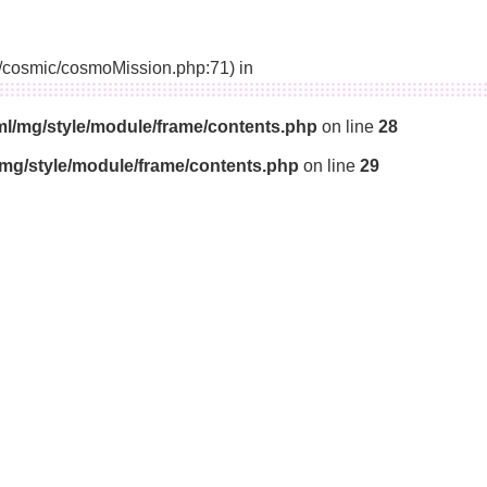
14/cosmic/cosmoMission.php:71) in
ml/mg/style/module/frame/contents.php
on line
28
/mg/style/module/frame/contents.php
on line
29