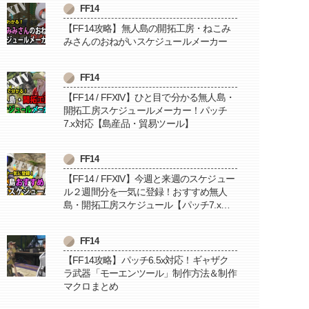
FF14
【FF14攻略】無人島の開拓工房・ねこみ
みさんのおねがいスケジュールメーカー
FF14
【FF14 / FFXIV】ひと目で分かる無人島・
開拓工房スケジュールメーカー！パッチ
7.x対応【島産品・貿易ツール】
FF14
【FF14 / FFXIV】今週と来週のスケジュー
ル２週間分を一気に登録！おすすめ無人
島・開拓工房スケジュール【パッチ7.x対
応 / 毎週更新中】
FF14
【FF14攻略】パッチ6.5x対応！ギャザク
ラ武器「モーエンツール」制作方法＆制作
マクロまとめ