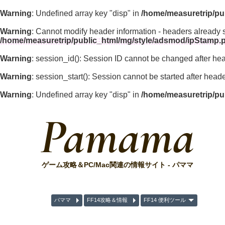
Warning
: Undefined array key "disp" in
/home/measuretrip/pu
Warning
: Cannot modify header information - headers already 
/home/measuretrip/public_html/mg/style/adsmod/ipStamp.
Warning
: session_id(): Session ID cannot be changed after he
Warning
: session_start(): Session cannot be started after hea
Warning
: Undefined array key "disp" in
/home/measuretrip/pu
Pamama
ゲーム攻略＆PC/Mac関連の情報サイト - パママ
パママ
FF14攻略＆情報
FF14 便利ツール