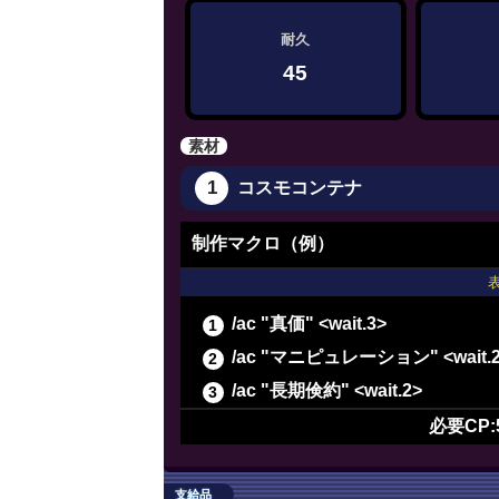
耐久
45
素材
1
コスモコンテナ
制作マクロ（例）
/ac "真価" <wait.3>
/ac "マニピュレーション" <wait.
/ac "長期倹約" <wait.2>
/ac "ヴェネレーション" <wait.2>
必要CP:
/ac "精密作業" <wait.3>
/ac "精密作業" <wait.3>
支給品