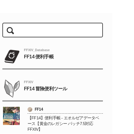
FFXIV_Database
FF14 便利手帳
FFXIV
FF14 冒険便利ツール
FF14
【FF14】便利手帳 - エオルゼアデータベ
ース【黄金のレガシー パッチ7.5対応
FFXIV】