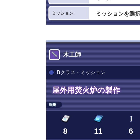
ミッション
木工師
Bクラス・ミッション
屋外用焚火炉の製作
報酬
8
11
6