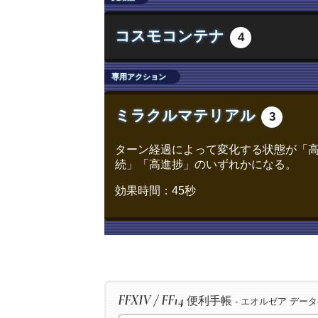
/ac "精密作業" <wait.3>
コスモコンテナ
4
/ac "精密作業" <wait.3>
/ac "イノベーション" <wait.2>
専用アクション
/ac "下地加工" <wait.3>
/ac "下地加工" <wait.3>
ミラクルマテリアル
3
/ac "グレートストライド" <wait.
/ac "ビエルゴの祝福" <wait.3>
ターン経過によって変化する状態が「
続」「高進捗」のいずれかになる。
/ac "下地作業" <wait.3>
効果時間：45秒
FFXIV / FF14
便利手帳
- エオルゼア デー