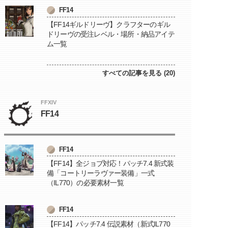
FF14
【FF14ギルドリーヴ】クラフターのギル
ドリーヴの受注レベル・場所・納品アイテ
ム一覧
すべての記事を見る (20)
FFXIV
FF14
FF14
【FF14】全ジョブ対応！パッチ7.4 新式装
備「コートリーラヴァー装備」一式
（IL770）の必要素材一覧
FF14
【FF14】パッチ7.4 伝説素材（新式IL770