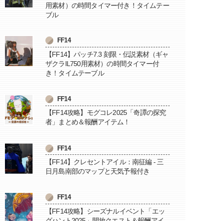
用素材）の時間タイマー付き！タイムテー
ブル
FF14
【FF14】パッチ7.3 刻限・伝説素材（ギャ
ザクラIL750用素材）の時間タイマー付
き！タイムテーブル
FF14
【FF14攻略】モグコレ2025「奇譚の探究
者」まとめ＆報酬アイテム！
FF14
【FF14】クレセントアイル：南征編 - 三
日月島南部のマップと天気予報付き
FF14
【FF14攻略】シーズナルイベント「エッ
グハント2025」開放クエスト＆報酬アイ