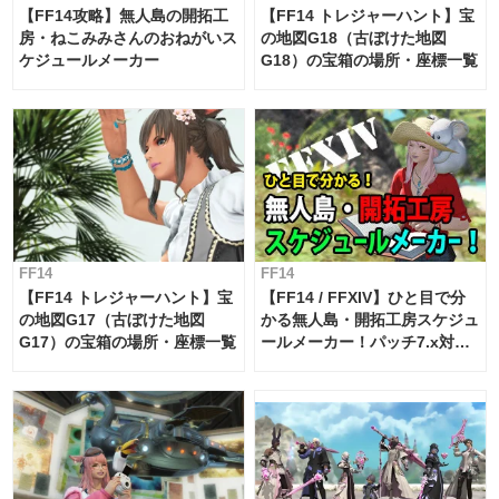
【FF14攻略】無人島の開拓工
【FF14 トレジャーハント】宝
房・ねこみみさんのおねがいス
の地図G18（古ぼけた地図
ケジュールメーカー
G18）の宝箱の場所・座標一覧
FF14
FF14
【FF14 トレジャーハント】宝
【FF14 / FFXIV】ひと目で分
の地図G17（古ぼけた地図
かる無人島・開拓工房スケジュ
G17）の宝箱の場所・座標一覧
ールメーカー！パッチ7.x対応
【島産品・貿易ツール】