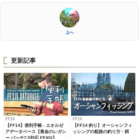
上へ
更新記事
FF14
FF14
【FF14】便利手帳 - エオルゼ
【FF14 釣り】オーシャンフィ
アデータベース【黄金のレガシ
ッシングの航路の釣り方・餌
ー パッチ7.5対応 FFXIV】