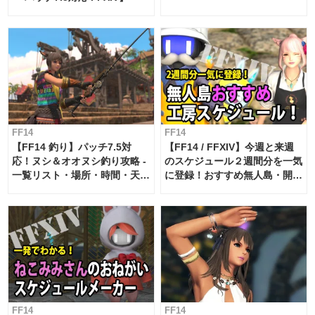
FF14
FF14
【FF14 釣り】パッチ7.5対
【FF14 / FFXIV】今週と来週
応！ヌシ＆オオヌシ釣り攻略 -
のスケジュール２週間分を一気
一覧リスト・場所・時間・天
に登録！おすすめ無人島・開拓
候・条件など まとめ
工房スケジュール【パッチ7.x
対応 / 毎週更新中】
FF14
FF14