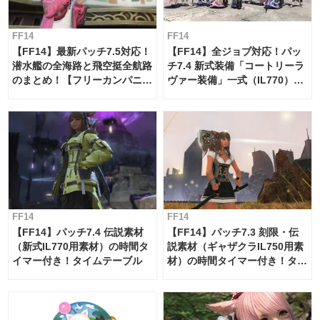
FF14
FF14
【FF14】最新パッチ7.5対応！
【FF14】全ジョブ対応！パッ
潜水艦の全海路と飛空挺全航路
チ7.4 新式装備「コートリーラ
のまとめ！【フリーカンパニ
ヴァー装備」一式（IL770）の
ー・サブマリンボイジャー】
必要素材一覧
FF14
FF14
【FF14】パッチ7.4 伝説素材
【FF14】パッチ7.3 刻限・伝
（新式IL770用素材）の時間タ
説素材（ギャザクラIL750用素
イマー付き！タイムテーブル
材）の時間タイマー付き！タイ
ムテーブル