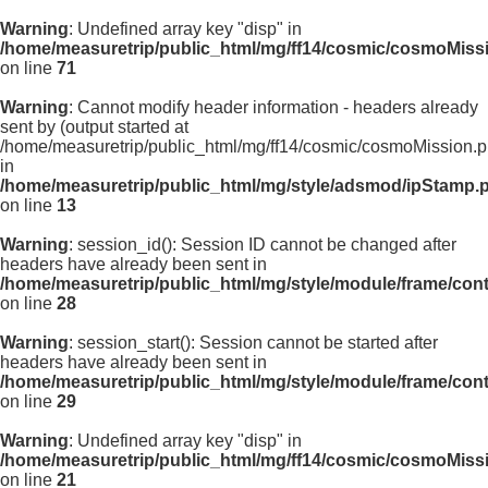
Warning
: Undefined array key "disp" in
/home/measuretrip/public_html/mg/ff14/cosmic/cosmoMiss
on line
71
Warning
: Cannot modify header information - headers already
sent by (output started at
/home/measuretrip/public_html/mg/ff14/cosmic/cosmoMission.p
in
/home/measuretrip/public_html/mg/style/adsmod/ipStamp.
on line
13
Warning
: session_id(): Session ID cannot be changed after
headers have already been sent in
/home/measuretrip/public_html/mg/style/module/frame/con
on line
28
Warning
: session_start(): Session cannot be started after
headers have already been sent in
/home/measuretrip/public_html/mg/style/module/frame/con
on line
29
Warning
: Undefined array key "disp" in
/home/measuretrip/public_html/mg/ff14/cosmic/cosmoMiss
on line
21