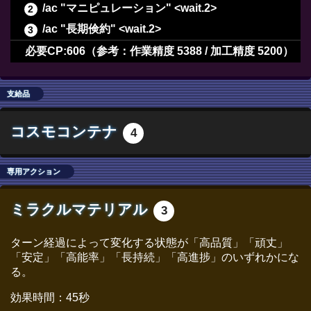
/ac "マニピュレーション" <wait.2>
/ac "長期倹約" <wait.2>
/ac "イノベーション" <wait.2>
必要CP:606（参考：作業精度 5388 / 加工精度 5200）
/ac "精密作業" <wait.3>
/ac "精密作業" <wait.3>
支給品
/ac "精密作業" <wait.3>
コスモコンテナ
4
/ac "精密作業" <wait.3>
/ac "精密作業" <wait.3>
専用アクション
/ac "精密作業" <wait.3>
/ac "精密作業" <wait.3>
ミラクルマテリアル
3
/ac "グレートストライド" <wait.2>
/ac "イノベーション" <wait.2>
ターン経過によって変化する状態が「高品質」「頑丈」
「安定」「高能率」「長持続」「高進捗」のいずれかにな
/ac "下地加工" <wait.3>
る。
/ac "グレートストライド" <wait.2>
効果時間：45秒
/ac "ビエルゴの祝福" <wait.3>