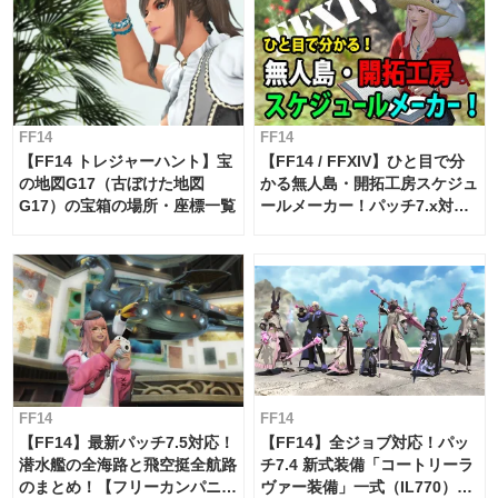
FF14
FF14
【FF14 トレジャーハント】宝
【FF14 / FFXIV】ひと目で分
の地図G17（古ぼけた地図
かる無人島・開拓工房スケジュ
G17）の宝箱の場所・座標一覧
ールメーカー！パッチ7.x対応
【島産品・貿易ツール】
FF14
FF14
【FF14】最新パッチ7.5対応！
【FF14】全ジョブ対応！パッ
潜水艦の全海路と飛空挺全航路
チ7.4 新式装備「コートリーラ
のまとめ！【フリーカンパニ
ヴァー装備」一式（IL770）の