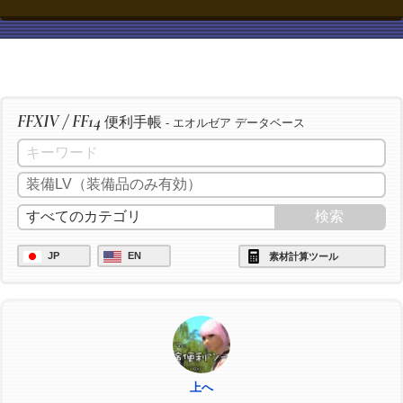
/ac "下地作業" <wait.3>
FFXIV / FF14
便利手帳
- エオルゼア データベース
JP
EN
素材計算ツール
上へ