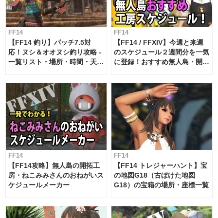
FF14
FF14
【FF14 釣り】パッチ7.5対
【FF14 / FFXIV】今週と来週
応！ヌシ＆オオヌシ釣り攻略 -
のスケジュール２週間分を一気
一覧リスト・場所・時間・天
に登録！おすすめ無人島・開拓
候・条件など まとめ
工房スケジュール【パッチ7.x
対応 / 毎週更新中】
FF14
FF14
【FF14攻略】無人島の開拓工
【FF14 トレジャーハント】宝
房・ねこみみさんのおねがいス
の地図G18（古ぼけた地図
ケジュールメーカー
G18）の宝箱の場所・座標一覧