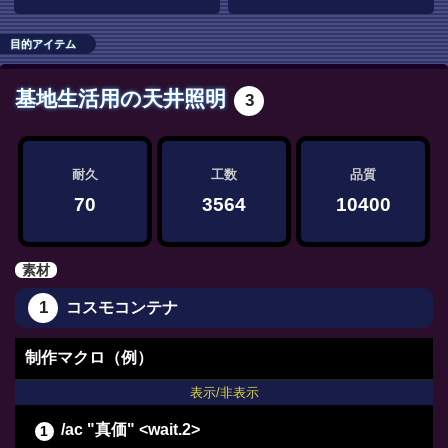
目的アイテム
基地生活用の天井照明
3
耐久
工数
品質
70
3564
10400
素材
1
コスモコンテナ
制作マクロ（例）
表示/非表示
/ac "真価" <wait.2>