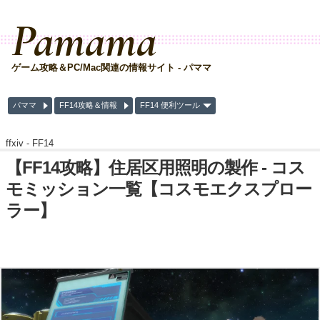
Pamama
ゲーム攻略＆PC/Mac関連の情報サイト - パママ
パママ
FF14攻略＆情報
FF14 便利ツール
ffxiv -
FF14
【FF14攻略】住居区用照明の製作 - コス
モミッション一覧【コスモエクスプロー
ラー】