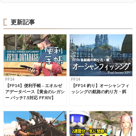
更新記事
FF14
FF14
【FF14】便利手帳 - エオルゼ
【FF14 釣り】オーシャンフィ
アデータベース【黄金のレガシ
ッシングの航路の釣り方・餌
ー パッチ7.5対応 FFXIV】