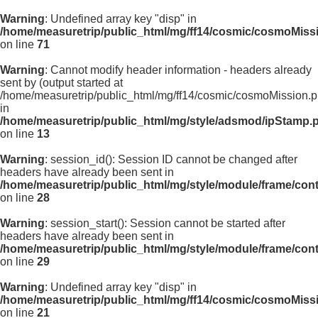
Warning
: Undefined array key "disp" in
/home/measuretrip/public_html/mg/ff14/cosmic/cosmoMiss
on line
71
Warning
: Cannot modify header information - headers already
sent by (output started at
/home/measuretrip/public_html/mg/ff14/cosmic/cosmoMission.p
in
/home/measuretrip/public_html/mg/style/adsmod/ipStamp.
on line
13
Warning
: session_id(): Session ID cannot be changed after
headers have already been sent in
/home/measuretrip/public_html/mg/style/module/frame/con
on line
28
Warning
: session_start(): Session cannot be started after
headers have already been sent in
/home/measuretrip/public_html/mg/style/module/frame/con
on line
29
Warning
: Undefined array key "disp" in
/home/measuretrip/public_html/mg/ff14/cosmic/cosmoMiss
on line
21