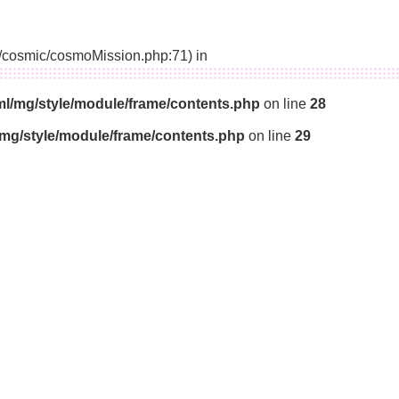
14/cosmic/cosmoMission.php:71) in
ml/mg/style/module/frame/contents.php
on line
28
/mg/style/module/frame/contents.php
on line
29