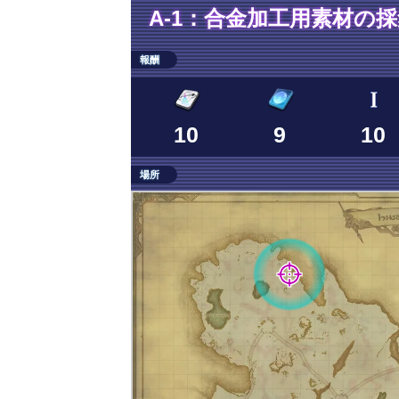
A-1：合金加工用素材の
報酬
10
9
10
場所