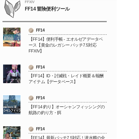
FFXIV
FF14 冒険便利ツール
FF14
【FF14】便利手帳 - エオルゼアデータベ
ース【黄金のレガシー パッチ7.5対応
FFXIV】
FF14
【FF14】ID・討滅戦・レイド概要＆報酬
アイテム【データベース】
FF14
【FF14 釣り】オーシャンフィッシングの
航路の釣り方・餌
FF14
【FF14】最新パッチ7.5対応！潜水艦の全