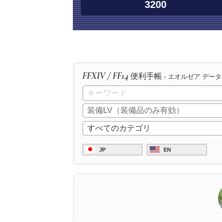
3200
FFXIV / FF14
便利手帳
- エオルゼア デー
JP
EN