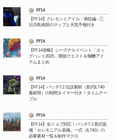
FF14
【FF14】クレセントアイル：南征編 - 三
日月島南部のマップと天気予報付き
FF14
【FF14攻略】シーズナルイベント「エッ
グハント2025」開放クエスト＆報酬アイ
テムまとめ
FF14
【FF14】パッチ7.2 伝説素材（新式IL740
素材用）の時間タイマー付き！タイムテー
ブル
FF14
【FF14】全ジョブ対応！パッチ7.2 新式装
備「セレモニアル装備」一式（IL740）の
必要素材一覧＆制作マクロ