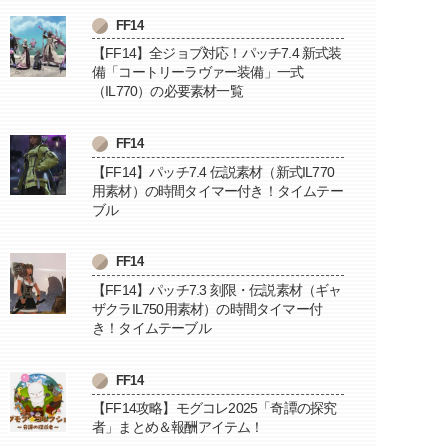
FF14
【FF14】全ジョブ対応！パッチ7.4 新式装
備「コートリーラヴァー装備」一式
（IL770）の必要素材一覧
FF14
【FF14】パッチ7.4 伝説素材（新式IL770
用素材）の時間タイマー付き！タイムテー
ブル
FF14
【FF14】パッチ7.3 刻限・伝説素材（ギャ
ザクラIL750用素材）の時間タイマー付
き！タイムテーブル
FF14
【FF14攻略】モグコレ2025「奇譚の探究
者」まとめ＆報酬アイテム！