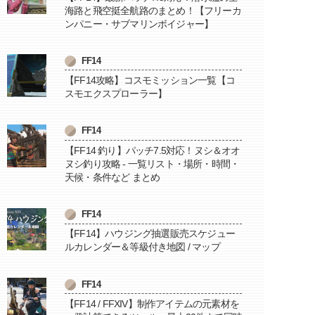
海路と飛空挺全航路のまとめ！【フリーカ
ンパニー・サブマリンボイジャー】
FF14
【FF14攻略】コスモミッション一覧【コ
スモエクスプローラー】
FF14
【FF14 釣り】パッチ7.5対応！ヌシ＆オオ
ヌシ釣り攻略 - 一覧リスト・場所・時間・
天候・条件など まとめ
FF14
【FF14】ハウジング抽選販売スケジュー
ルカレンダー＆等級付き地図 / マップ
FF14
【FF14 / FFXIV】制作アイテムの元素材を