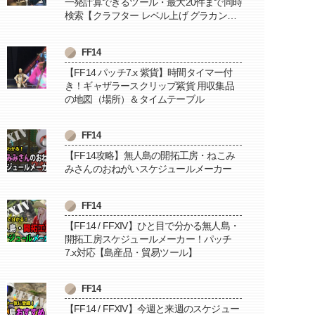
一発計算できるツール・最大20件まで同時
検索【クラフター レベル上げ グラカン納
品に便利】
FF14
【FF14 パッチ7.x 紫貨】時間タイマー付
き！ギャザラースクリップ紫貨 用収集品
の地図（場所）＆タイムテーブル
FF14
【FF14攻略】無人島の開拓工房・ねこみ
みさんのおねがいスケジュールメーカー
FF14
【FF14 / FFXIV】ひと目で分かる無人島・
開拓工房スケジュールメーカー！パッチ
7.x対応【島産品・貿易ツール】
FF14
【FF14 / FFXIV】今週と来週のスケジュー