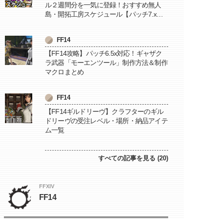
ル２週間分を一気に登録！おすすめ無人
島・開拓工房スケジュール【パッチ7.x対
応 / 毎週更新中】
FF14
【FF14攻略】パッチ6.5x対応！ギャザク
ラ武器「モーエンツール」制作方法＆制作
マクロまとめ
FF14
【FF14ギルドリーヴ】クラフターのギル
ドリーヴの受注レベル・場所・納品アイテ
ム一覧
すべての記事を見る (20)
FFXIV
FF14