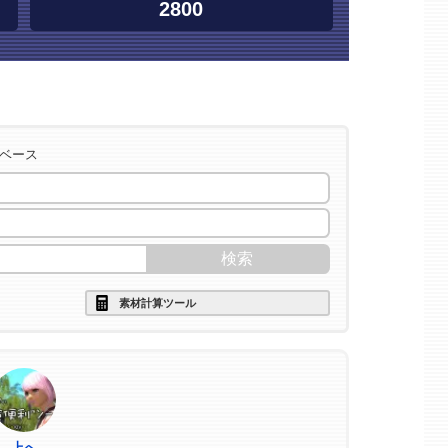
2800
タベース
素材計算ツール
上へ