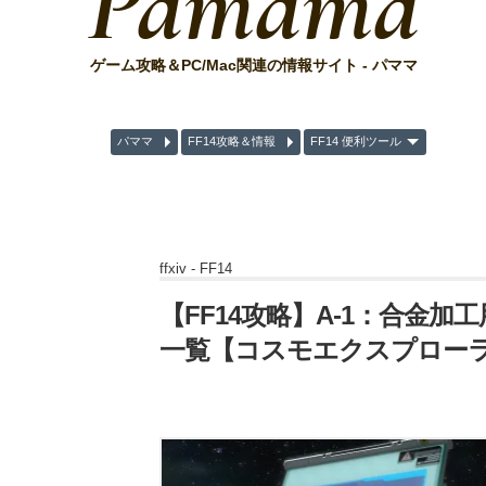
Pamama
ゲーム攻略＆PC/Mac関連の情報サイト - パママ
パママ
FF14攻略＆情報
FF14 便利ツール
ffxiv -
FF14
【FF14攻略】A-1：合金加
一覧【コスモエクスプロー