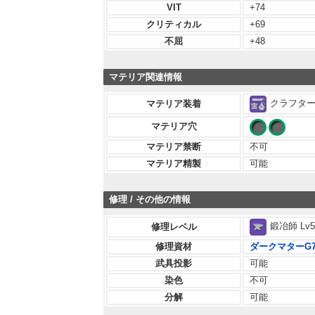
VIT
+74
クリティカル
+69
不屈
+48
マテリア関連情報
クラフター 
マテリア装着
マテリア穴
マテリア禁断
不可
マテリア精製
可能
修理 / その他の情報
鍛冶師 Lv5
修理レベル
修理資材
ダークマターG
武具投影
可能
染色
不可
分解
可能