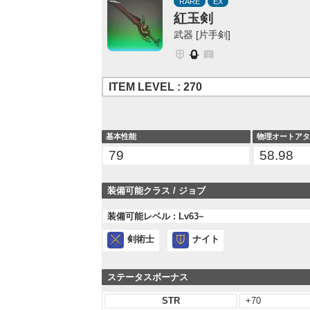
RARE
EX
紅玉剣
武器 [片手剣]
ITEM LEVEL : 270
基本性能
物理オートア
79
58.98
装備可能クラス / ジョブ
装備可能レベル : Lv63~
剣術士
ナイト
ステータスボーナス
STR
+70