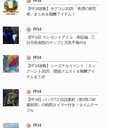
FF14
【FF14攻略】モグコレ2025「奇譚の探究
者」まとめ＆報酬アイテム！
FF14
【FF14】クレセントアイル：南征編 - 三
日月島南部のマップと天気予報付き
FF14
【FF14攻略】シーズナルイベント「エッ
グハント2025」開放クエスト＆報酬アイ
テムまとめ
FF14
【FF14】パッチ7.2 伝説素材（新式IL740
素材用）の時間タイマー付き！タイムテー
ブル
FF14