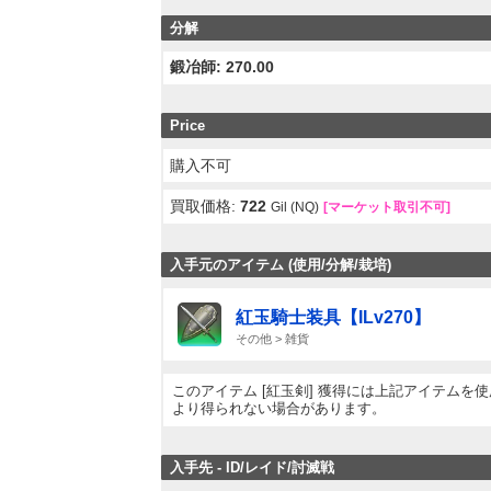
分解
鍛冶師: 270.00
Price
購入不可
買取価格:
722
Gil (NQ)
[マーケット取引不可]
入手元のアイテム (使用/分解/栽培)
紅玉騎士装具【ILv270】
その他 > 雑貨
このアイテム [紅玉剣] 獲得には上記アイテム
より得られない場合があります。
入手先 - ID/レイド/討滅戦