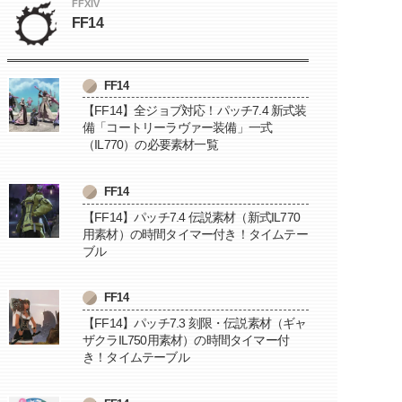
FFXIV
FF14
FF14
【FF14】全ジョブ対応！パッチ7.4 新式装
備「コートリーラヴァー装備」一式
（IL770）の必要素材一覧
FF14
【FF14】パッチ7.4 伝説素材（新式IL770
用素材）の時間タイマー付き！タイムテー
ブル
FF14
【FF14】パッチ7.3 刻限・伝説素材（ギャ
ザクラIL750用素材）の時間タイマー付
き！タイムテーブル