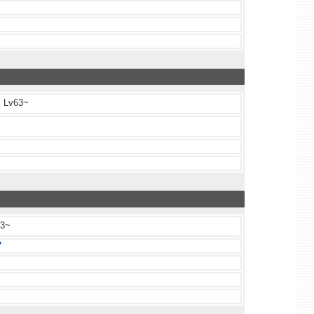
Lv63~
3~
7