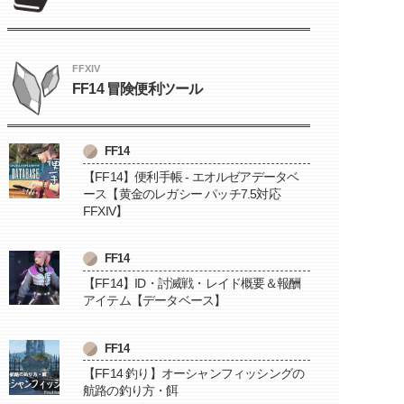
FFXIV
FF14 冒険便利ツール
FF14
【FF14】便利手帳 - エオルゼアデータベ
ース【黄金のレガシー パッチ7.5対応
FFXIV】
FF14
【FF14】ID・討滅戦・レイド概要＆報酬
アイテム【データベース】
FF14
【FF14 釣り】オーシャンフィッシングの
航路の釣り方・餌