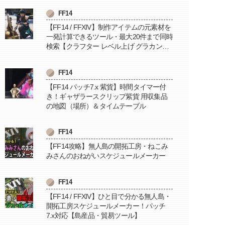
FF14
【FF14 / FFXIV】制作アイテムの元素材を
一発計算できるツール・最大20件まで同時
検索【クラフター レベル上げ グラカン納
品に便利】
FF14
【FF14 パッチ7.x 紫貨】時間タイマー付
き！ギャザラースクリップ紫貨 用収集品
の地図（場所）＆タイムテーブル
FF14
【FF14攻略】無人島の開拓工房・ねこみ
みさんのおねがいスケジュールメーカー
FF14
【FF14 / FFXIV】ひと目で分かる無人島・
開拓工房スケジュールメーカー！パッチ
7.x対応【島産品・貿易ツール】