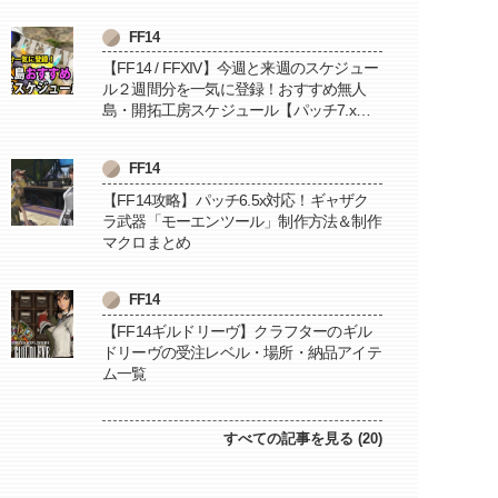
FF14
【FF14 / FFXIV】今週と来週のスケジュー
ル２週間分を一気に登録！おすすめ無人
島・開拓工房スケジュール【パッチ7.x対
応 / 毎週更新中】
FF14
【FF14攻略】パッチ6.5x対応！ギャザク
ラ武器「モーエンツール」制作方法＆制作
マクロまとめ
FF14
【FF14ギルドリーヴ】クラフターのギル
ドリーヴの受注レベル・場所・納品アイテ
ム一覧
すべての記事を見る (20)