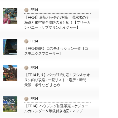
FF14
【FF14】最新パッチ7.5対応！潜水艦の全
海路と飛空挺全航路のまとめ！【フリーカ
ンパニー・サブマリンボイジャー】
FF14
【FF14攻略】コスモミッション一覧【コ
スモエクスプローラー】
FF14
【FF14 釣り】パッチ7.5対応！ヌシ＆オオ
ヌシ釣り攻略 - 一覧リスト・場所・時間・
天候・条件など まとめ
FF14
【FF14】ハウジング抽選販売スケジュー
ルカレンダー＆等級付き地図 / マップ