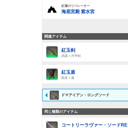
紅蓮のリベレーター
海底宮殿 紫水宮
関連アイテム
紅玉剣
武器 > 片手剣
紅玉盾
防具 > 盾
ドマアイアン・ロングソード
同じ種類のアイテム
コートリーラヴァー・ソードRE