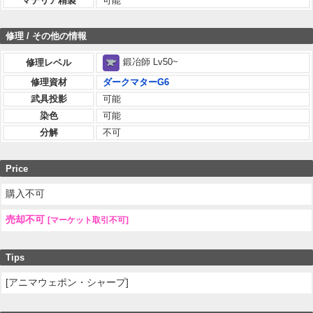
マテリア精製
可能
修理 / その他の情報
鍛冶師 Lv50~
修理レベル
修理資材
ダークマターG6
武具投影
可能
染色
可能
分解
不可
Price
購入不可
売却不可
[マーケット取引不可]
Tips
[アニマウェポン・シャープ]