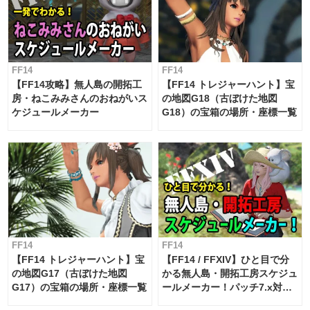
FF14
FF14
【FF14攻略】無人島の開拓工
【FF14 トレジャーハント】宝
房・ねこみみさんのおねがいス
の地図G18（古ぼけた地図
ケジュールメーカー
G18）の宝箱の場所・座標一覧
FF14
FF14
【FF14 トレジャーハント】宝
【FF14 / FFXIV】ひと目で分
の地図G17（古ぼけた地図
かる無人島・開拓工房スケジュ
G17）の宝箱の場所・座標一覧
ールメーカー！パッチ7.x対応
【島産品・貿易ツール】