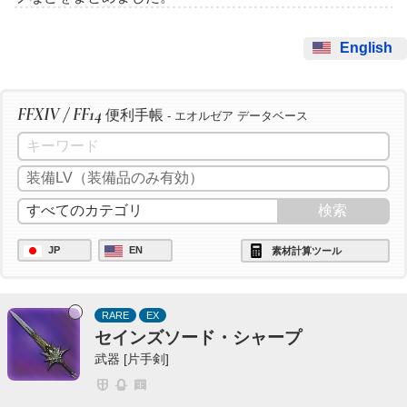
English
FFXIV / FF14
便利手帳
- エオルゼア データベース
JP
EN
素材計算ツール
RARE
EX
セインズソード・シャープ
武器 [片手剣]