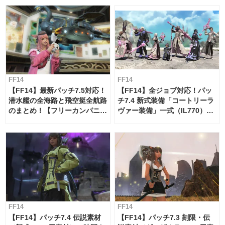
FF14
FF14
【FF14】最新パッチ7.5対応！
【FF14】全ジョブ対応！パッ
潜水艦の全海路と飛空挺全航路
チ7.4 新式装備「コートリーラ
のまとめ！【フリーカンパニ
ヴァー装備」一式（IL770）の
ー・サブマリンボイジャー】
必要素材一覧
FF14
FF14
【FF14】パッチ7.4 伝説素材
【FF14】パッチ7.3 刻限・伝