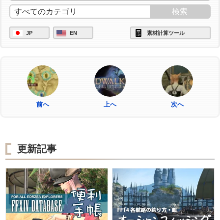
JP
EN
素材計算ツール
前へ
上へ
次へ
更新記事