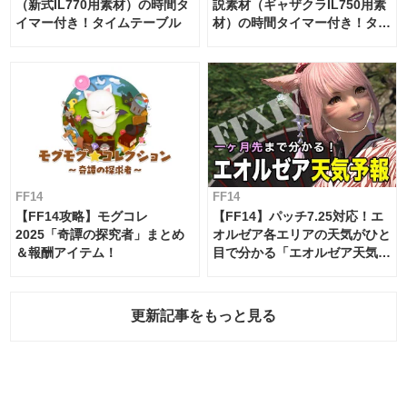
（新式IL770用素材）の時間タ
説素材（ギャザクラIL750用素
イマー付き！タイムテーブル
材）の時間タイマー付き！タイ
ムテーブル
FF14
FF14
【FF14攻略】モグコレ
【FF14】パッチ7.25対応！エ
2025「奇譚の探究者」まとめ
オルゼア各エリアの天気がひと
＆報酬アイテム！
目で分かる「エオルゼア天気予
報」！
更新記事をもっと見る