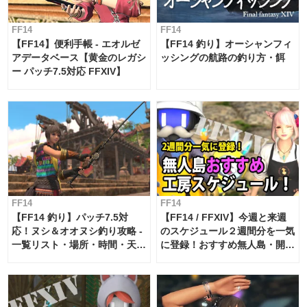
FF14
FF14
【FF14】便利手帳 - エオルゼ
【FF14 釣り】オーシャンフィ
アデータベース【黄金のレガシ
ッシングの航路の釣り方・餌
ー パッチ7.5対応 FFXIV】
FF14
FF14
【FF14 釣り】パッチ7.5対
【FF14 / FFXIV】今週と来週
応！ヌシ＆オオヌシ釣り攻略 -
のスケジュール２週間分を一気
一覧リスト・場所・時間・天
に登録！おすすめ無人島・開拓
候・条件など まとめ
工房スケジュール【パッチ7.x
対応 / 毎週更新中】