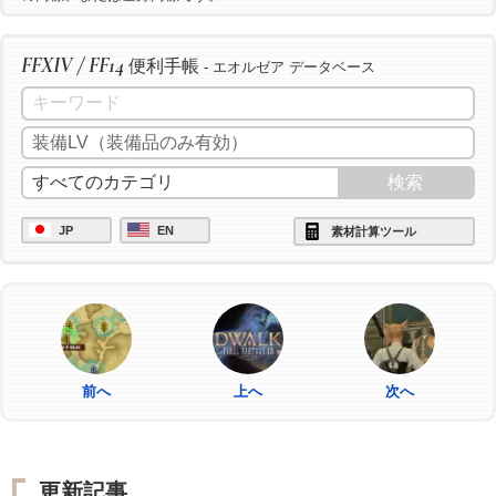
FFXIV / FF14
便利手帳
- エオルゼア データベース
JP
EN
素材計算ツール
前へ
上へ
次へ
更新記事