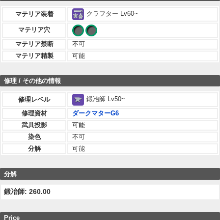
クラフター Lv60~
マテリア装着
マテリア穴
マテリア禁断
不可
マテリア精製
可能
修理 / その他の情報
鍛冶師 Lv50~
修理レベル
修理資材
ダークマターG6
武具投影
可能
染色
不可
分解
可能
分解
鍛冶師: 260.00
Price