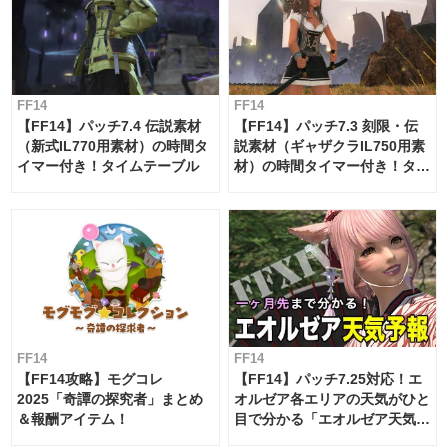
FF14
FF14
【FF14】パッチ7.4 伝説素材
【FF14】パッチ7.3 刻限・伝
（新式IL770用素材）の時間タ
説素材（ギャザクラIL750用素
イマー付き！タイムテーブル
材）の時間タイマー付き！タイ
ムテーブル
FF14
FF14
【FF14攻略】モグコレ
【FF14】パッチ7.25対応！エ
2025「奇譚の探究者」まとめ
オルゼア各エリアの天気がひと
＆報酬アイテム！
目で分かる「エオルゼア天気予
報」！