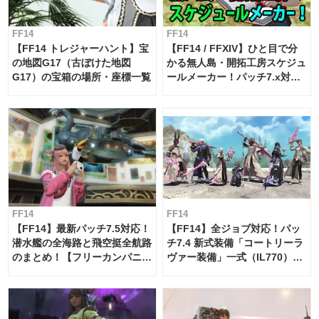
FF14
FF14
【FF14 トレジャーハント】宝
【FF14 / FFXIV】ひと目で分
の地図G17（古ぼけた地図
かる無人島・開拓工房スケジュ
G17）の宝箱の場所・座標一覧
ールメーカー！パッチ7.x対応
【島産品・貿易ツール】
FF14
FF14
【FF14】最新パッチ7.5対応！
【FF14】全ジョブ対応！パッ
潜水艦の全海路と飛空挺全航路
チ7.4 新式装備「コートリーラ
のまとめ！【フリーカンパニ
ヴァー装備」一式（IL770）の
ー・サブマリンボイジャー】
必要素材一覧