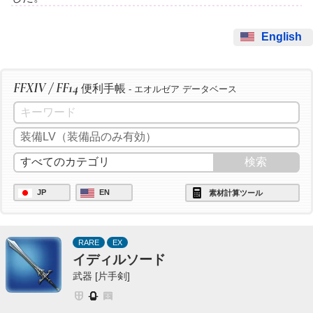
English
FFXIV / FF14
便利手帳
- エオルゼア データベース
JP
EN
素材計算ツール
RARE
EX
イディルソード
武器 [片手剣]