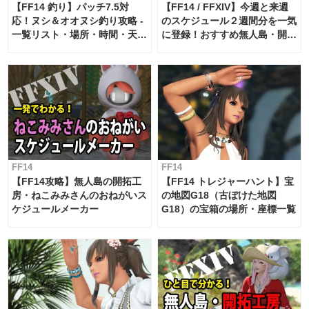
【FF14 釣り】パッチ7.5対
【FF14 / FFXIV】今週と来週
応！ヌシ＆オオヌシ釣り攻略 -
のスケジュール２週間分を一気
一覧リスト・場所・時間・天
に登録！おすすめ無人島・開拓
候・条件など まとめ
工房スケジュール【パッチ7.x
対応 / 毎週更新中】
FF14
FF14
【FF14攻略】無人島の開拓工
【FF14 トレジャーハント】宝
房・ねこみみさんのおねがいス
の地図G18（古ぼけた地図
ケジュールメーカー
G18）の宝箱の場所・座標一覧